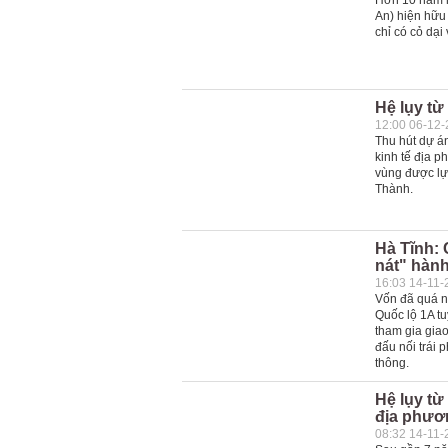
Hơn 10 năm n
An) hiện hữu
chỉ có cỏ dại
Hệ lụy từ
12:00 06-12
Thu hút dự án
kinh tế địa p
vùng được lự
Thành.
Hà Tĩnh:
nát" hành
16:03 14-11-
Vốn đã quá nh
Quốc lộ 1A t
tham gia gia
đấu nối trái 
thông.
Hệ lụy từ
địa phươ
08:32 14-11-