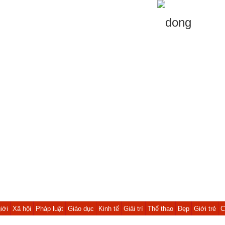
iới
Xã hội
Pháp luật
Giáo dục
Kinh tế
Giải trí
Thể thao
Đẹp
Giới trẻ
C