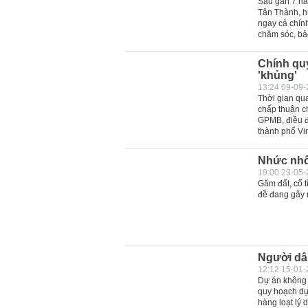
Sau gần 7 nă
Tân Thành, h
ngay cả chính
chăm sóc, bảo
Chính quy
'khủng'
13:24 09-09
Thời gian qua
chấp thuận ch
GPMB, điều đ
thành phố Vin
Nhức nhố
19:00 23-05
Găm đất, cố t
đề đang gây n
Người dân
12:12 15-01
Dự án không
quy hoạch dự
hàng loạt lý