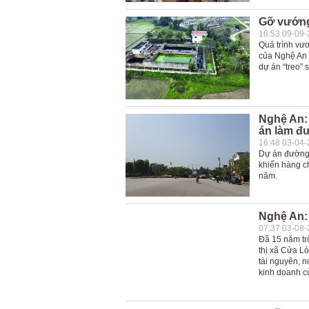
Gỡ vướng
16:53 09-09
Quá trình vươ
của Nghệ An 
dự án “treo” 
Nghệ An: 
án làm đ
16:48 03-04
Dự án đường 
khiến hàng c
năm.
Nghệ An: 
07:37 03-08
Đã 15 năm tr
thị xã Cửa L
tài nguyên, n
kinh doanh c