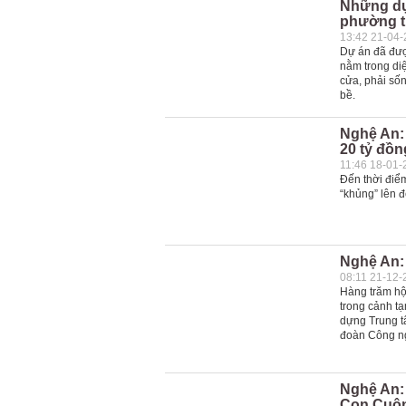
Những dự 
phường t
13:42 21-04
Dự án đã đượ
nằm trong di
cửa, phải số
bề.
Nghệ An: 
20 tỷ đồn
11:46 18-01-
Đến thời điểm
“khủng” lên đ
Nghệ An: 
08:11 21-12-
Hàng trăm hộ
trong cảnh t
dựng Trung t
đoàn Công ng
Nghệ An: 
Con Cuôn