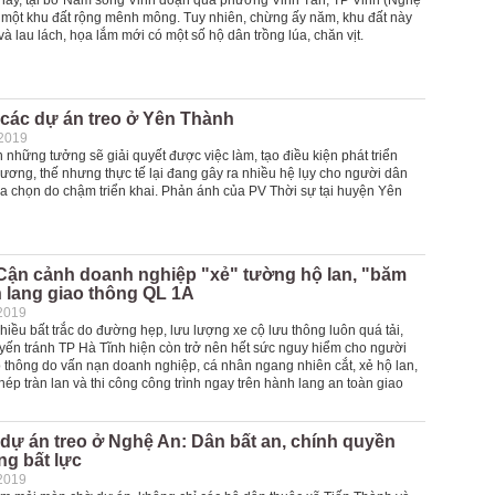
ay, tại bờ Nam sông Vinh đoạn qua phường Vinh Tân, TP Vinh (Nghệ
 một khu đất rộng mênh mông. Tuy nhiên, chừng ấy năm, khu đất này
 và lau lách, họa lắm mới có một số hộ dân trồng lúa, chăn vịt.
 các dự án treo ở Yên Thành
-2019
 những tưởng sẽ giải quyết được việc làm, tạo điều kiện phát triển
hương, thế nhưng thực tế lại đang gây ra nhiều hệ lụy cho người dân
a chọn do chậm triển khai. Phản ánh của PV Thời sự tại huyện Yên
 Cận cảnh doanh nghiệp "xẻ" tường hộ lan, "băm
 lang giao thông QL 1A
2019
iều bất trắc do đường hẹp, lưu lượng xe cộ lưu thông luôn quá tải,
uyến tránh TP Hà Tĩnh hiện còn trở nên hết sức nguy hiểm cho người
o thông do vấn nạn doanh nghiệp, cá nhân ngang nhiên cắt, xẻ hộ lan,
phép tràn lan và thi công công trình ngay trên hành lang an toàn giao
 dự án treo ở Nghệ An: Dân bất an, chính quyền
ng bất lực
2019