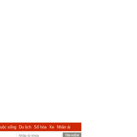
uộc sống
Du lịch
Số hóa
Xe
Nhân ái