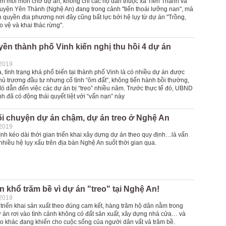
m mỏi mòn chờ dự án, không chỉ các hộ dân thuộc xã Tiến Thành và
uyện Yên Thành (Nghệ An) đang trong cảnh "tiến thoái lưỡng nan", mà
 quyền địa phương nơi đây cũng bất lực bởi hệ lụy từ dự án "Trồng,
 vệ và khai thác rừng".
ền thành phố Vinh kiến nghị thu hồi 4 dự án
-2019
, tình trạng khá phổ biến tại thành phố Vinh là có nhiều dự án được
ủ trương đầu tư nhưng cố tình “ôm đất”, không tiến hành bồi thường,
ó dẫn đến việc các dự án bị “treo” nhiều năm. Trước thực tế đó, UBND
h đã có động thái quyết liệt với “vấn nạn” này
i chuyện dự án chậm, dự án treo ở Nghệ An
-2019
ình kéo dài thời gian triển khai xây dựng dự án theo quy định…là vấn
hiều hệ lụy xấu trên địa bàn Nghệ An suốt thời gian qua.
 khổ trăm bề vì dự án "treo" tại Nghệ An!
-2019
 triển khai sản xuất theo đúng cam kết, hàng trăm hộ dân nằm trong
 án rơi vào tình cảnh không có đất sản xuất, xây dựng nhà cửa… và
 do khác đang khiến cho cuộc sống của người dân vất vả trăm bề.