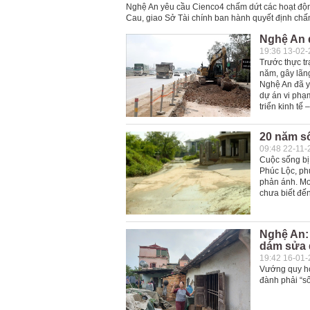
Nghệ An yêu cầu Cienco4 chấm dứt các hoạt độn
Cau, giao Sở Tài chính ban hành quyết định chấ
Nghệ An q
19:36 13-02
Trước thực tr
năm, gây lãn
Nghệ An đã yê
dự án vi phạ
triển kinh tế
20 năm số
09:48 22-11-
Cuộc sống bị
Phúc Lộc, ph
phản ánh. Mo
chưa biết đế
Nghệ An:
dám sửa 
19:42 16-01
Vướng quy ho
đành phải “s