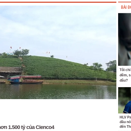
BÀI Đ
Tôi ch
đêm, s
đâu?
HLV Pa
đầu nó
ơn 1.500 tỷ của Cienco4
đến Th