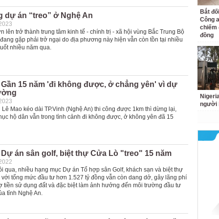
Bắt đố
 dự án “treo” ở Nghệ An
Công a
-2023
chiếm 
n lên trở thành trung tâm kinh tế - chính trị - xã hội vùng Bắc Trung Bộ
đồng
đang gặp phải trở ngại do địa phương này hiện vẫn còn tồn tại nhiều
suốt nhiều năm qua.
Gần 15 năm 'đi không được, ở chẳng yên' vì dự
ường
Nigeri
-2023
người 
Lê Mao kéo dài TP.Vinh (Nghệ An) thi công được 1km thì dừng lại,
hục hộ dân vẫn trong tình cảnh đi không được, ở không yên đã 15
Dự án sân golf, biệt thự Cửa Lò "treo" 15 năm
-2022
ôi qua, nhiều hạng mục Dự án Tổ hợp sân Golf, khách sạn và biệt thự
ò với tổng mức đầu tư hơn 1.527 tỷ đồng vẫn còn dang dở, gây lãng phí
ợ tiền sử dụng đất và đặc biệt làm ảnh hưởng đến môi trường đầu tư
ủa tỉnh Nghệ An.