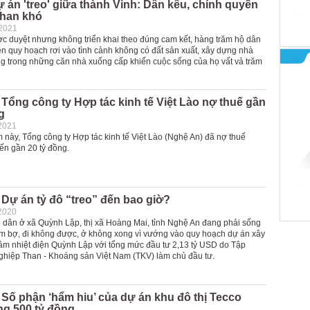
án 'treo' giữa thành Vinh: Dân kêu, chính quyền
han khó
-2021
c duyệt nhưng không triển khai theo đúng cam kết, hàng trăm hộ dân
ện quy hoạch rơi vào tình cảnh không có đất sản xuất, xây dựng nhà
ng trong những căn nhà xuống cấp khiến cuộc sống của họ vất vả trăm
Tổng công ty Hợp tác kinh tế Việt Lào nợ thuế gần
g
2021
 này, Tổng công ty Hợp tác kinh tế Việt Lào (Nghệ An) đã nợ thuế
ến gần 20 tỷ đồng.
Dự án tỷ đô “treo” đến bao giờ?
2020
 dân ở xã Quỳnh Lập, thị xã Hoàng Mai, tỉnh Nghệ An đang phải sống
ạm bợ, đi không được, ở không xong vì vướng vào quy hoạch dự án xây
âm nhiệt điện Quỳnh Lập với tổng mức đầu tư 2,13 tỷ USD do Tập
hiệp Than - Khoáng sản Việt Nam (TKV) làm chủ đầu tư.
Số phận ‘hẩm hiu’ của dự án khu đô thị Tecco
g 500 tỷ đồng