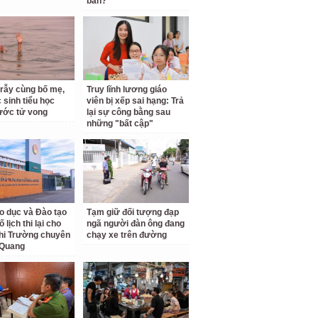
bàn?
 rẫy cùng bố mẹ,
Truy lĩnh lương giáo
 sinh tiểu học
viên bị xếp sai hạng: Trả
ước tử vong
lại sự công bằng sau
những "bất cập"
o dục và Đào tạo
Tạm giữ đối tượng đạp
 lịch thi lại cho
ngã người đàn ông đang
hi Trường chuyên
chạy xe trên đường
 Quang