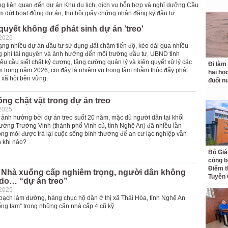
g liên quan đến dự án Khu du lịch, dịch vụ hỗn hợp và nghỉ dưỡng Cầu
m dứt hoạt động dự án, thu hồi giấy chứng nhận đăng ký đầu tư.
uyết không để phát sinh dự án 'treo'
-2026
ạng nhiều dự án đầu tư sử dụng đất chậm tiến độ, kéo dài qua nhiều
g phí tài nguyên và ảnh hưởng đến môi trường đầu tư, UBND tỉnh
u cầu siết chặt kỷ cương, tăng cường quản lý và kiên quyết xử lý các
Đi làm
m trong năm 2026, coi đây là nhiệm vụ trọng tâm nhằm thúc đẩy phát
hai học
 – xã hội bền vững.
đuối n
ng chật vật trong dự án treo
2025
 ảnh hưởng bởi dự án treo suốt 20 năm, mặc dù người dân tại khối
ường Trường Vinh (thành phố Vinh cũ, tỉnh Nghệ An) đã nhiều lần
ng mỏi được trả lại cuộc sống bình thường để an cư lạc nghiệp vẫn
n khi nào?
Bộ Giá
công bố
Điểm t
 Nhà xuống cấp nghiêm trọng, người dân không
Tuyên
do… “dự án treo”
-2025
ạch làm đường, hàng chục hộ dân ở thị xã Thái Hòa, tỉnh Nghệ An
ống tạm” trong những căn nhà cấp 4 cũ kỹ.