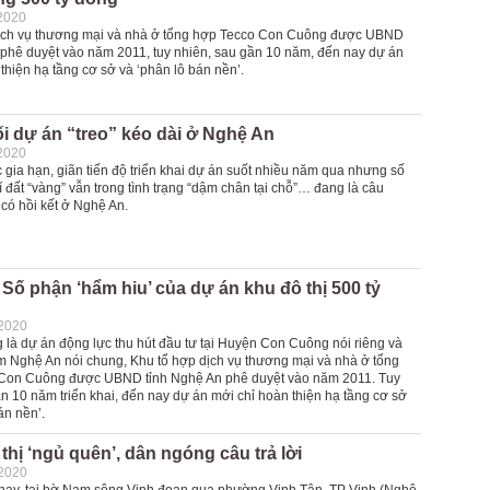
2020
ịch vụ thương mại và nhà ở tổng hợp Tecco Con Cuông được UBND
 phê duyệt vào năm 2011, tuy nhiên, sau gần 10 năm, đến nay dự án
thiện hạ tầng cơ sở và ‘phân lô bán nền’.
 dự án “treo” kéo dài ở Nghệ An
2020
 gia hạn, giãn tiến độ triển khai dự án suốt nhiều năm qua nhưng số
rí đất “vàng” vẫn trong tình trạng “dậm chân tại chỗ”… đang là câu
có hồi kết ở Nghệ An.
Số phận ‘hẩm hiu’ của dự án khu đô thị 500 tỷ
-2020
 là dự án động lực thu hút đầu tư tại Huyện Con Cuông nói riêng và
 Nghệ An nói chung, Khu tổ hợp dịch vụ thương mại và nhà ở tổng
on Cuông được UBND tỉnh Nghệ An phê duyệt vào năm 2011. Tuy
n 10 năm triển khai, đến nay dự án mới chỉ hoàn thiện hạ tầng cơ sở
án nền’.
thị ‘ngủ quên’, dân ngóng câu trả lời
-2020