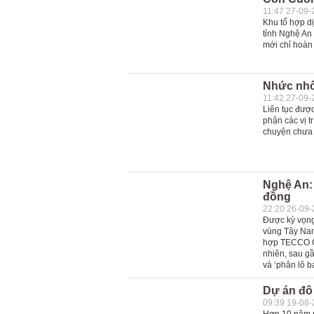
11:47 27-09-
Khu tổ hợp d
tỉnh Nghệ An
mới chỉ hoàn 
Nhức nhối
11:42 27-09-
Liên tục được
phận các vị t
chuyện chưa 
Nghệ An: 
đồng
22:20 26-09
Được kỳ vọng
vùng Tây Nam
hợp TECCO C
nhiên, sau gầ
và ‘phân lô b
Dự án đô 
09:39 19-08