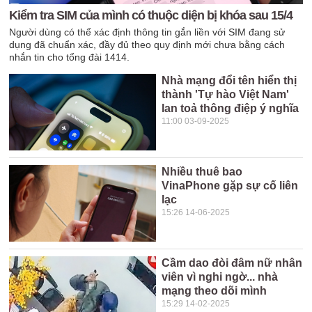
Kiểm tra SIM của mình có thuộc diện bị khóa sau 15/4
Người dùng có thể xác định thông tin gắn liền với SIM đang sử
dụng đã chuẩn xác, đầy đủ theo quy định mới chưa bằng cách
nhắn tin cho tổng đài 1414.
Nhà mạng đổi tên hiển thị
thành 'Tự hào Việt Nam'
lan toả thông điệp ý nghĩa
11:00 03-09-2025
Nhiều thuê bao
VinaPhone gặp sự cố liên
lạc
15:26 14-06-2025
Cầm dao đòi đâm nữ nhân
viên vì nghi ngờ... nhà
mạng theo dõi mình
15:29 14-02-2025