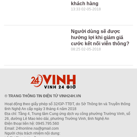
khách hàng
13:33 02-05-2018
Người dùng sẽ được
hưởng lợi khi giảm giá
cước kết nối viễn thông?
08:25 02-05-2018
®
TRANG THÔNG TIN ĐIỆN TỬ VINH24H.VN
Hoạt động theo giấy phép số 32/GP-TTĐT, do Sở Thông tin và Truyền thông
tỉnh Nghệ An cấp ngày 3 tháng 4 năm 2018
Địa chỉ: Tầng 4, Trung tâm Cung ứng dịch vụ công phường Trường Vinh, số
26, đường Lê Mao kéo dài, phường Trường Vinh, tỉnh Nghệ An
Điện thoại liên hệ: 0945.795.560
Email: 24honline.na@gmail.com
Người chịu trách nhiệm nội dung: