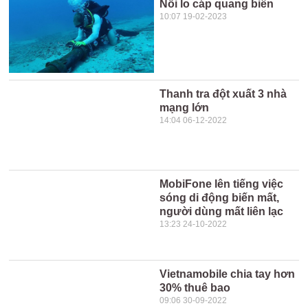
Nỗi lo cáp quang biển
10:07 19-02-2023
Thanh tra đột xuất 3 nhà
mạng lớn
14:04 06-12-2022
MobiFone lên tiếng việc
sóng di động biến mất,
người dùng mất liên lạc
13:23 24-10-2022
Vietnamobile chia tay hơn
30% thuê bao
09:06 30-09-2022