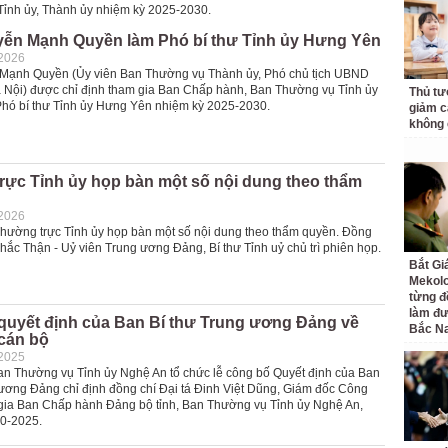
 Tỉnh ủy, Thành ủy nhiệm kỳ 2025-2030.
ễn Mạnh Quyền làm Phó bí thư Tỉnh ủy Hưng Yên
-2026
Mạnh Quyền (Ủy viên Ban Thường vụ Thành ủy, Phó chủ tịch UBND
 Nội) được chỉ định tham gia Ban Chấp hành, Ban Thường vụ Tỉnh ủy
Thủ tư
Phó bí thư Tỉnh ủy Hưng Yên nhiệm kỳ 2025-2030.
giảm cá
không 
rực Tỉnh ủy họp bàn một số nội dung theo thẩm
-2026
Thường trực Tỉnh ủy họp bàn một số nội dung theo thẩm quyền. Đồng
ắc Thận - Uỷ viên Trung ương Đảng, Bí thư Tỉnh uỷ chủ trì phiên họp.
Bắt Gi
Mekolo
từng đ
làm đư
quyết định của Ban Bí thư Trung ương Đảng về
Bắc N
 cán bộ
-2025
an Thường vụ Tỉnh ủy Nghệ An tổ chức lễ công bố Quyết định của Ban
 ương Đảng chỉ định đồng chí Đại tá Đinh Việt Dũng, Giám đốc Công
 gia Ban Chấp hành Đảng bộ tỉnh, Ban Thường vụ Tỉnh ủy Nghệ An,
0-2025.