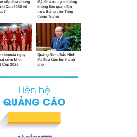
àn xếp đưa chung
Mỹ điều tra sự cố hàng
rld Cup 2030 về
không liên quan đến
co?
trực thăng chở Tổng
thống Trump
Indonesia nguy
Quảng Ninh, Bắc Ninh
loại sớm khỏi
đủ điều kiện lên thành
 Cup 2026
phố