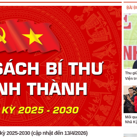
BÀI Đ
Thu giữ
Viện t
Mối qu
Nhã K
kỳ 2025-2030 (cập nhật đến 13/4/2026)