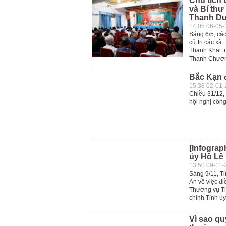
Chủ tịch
và Bí thư
Thanh D
14:05 06-05
Sáng 6/5, các
cử tri các x
Thanh Khai t
Thanh Chươ
Bắc Kạn 
15:38 02-01
Chiều 31/12,
hội nghị công
[Infograp
ủy Hồ Lê
13:50 09-11-
Sáng 9/11, T
An về việc đ
Thường vụ Tỉ
chính Tỉnh ủy
Vì sao qu