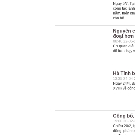
Ngày 5/7, Tạ
công tác lãnh
năm, triển kh
cán bộ.
Nguyên c
đoạt hơn 
08:46 22-05
Cơ quan điều
đã lừa chạy v
Hà Tỉnh 
13:35 24-04
Ngày 24/4, B
XVIII) về côn
Công bố, 
19:00 20-02
Chiều 20/2, t
động, phân c