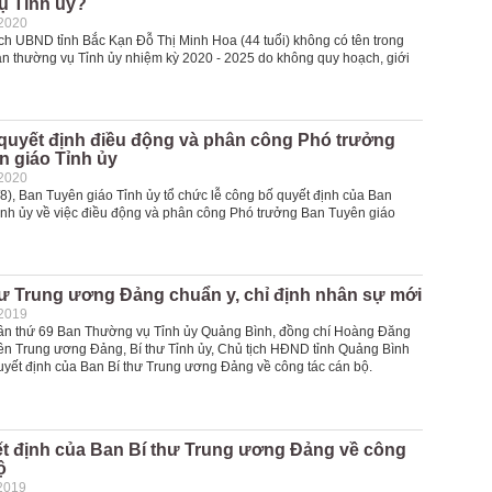
ụ Tỉnh ủy?
-2020
ch UBND tỉnh Bắc Kạn Đỗ Thị Minh Hoa (44 tuổi) không có tên trong
n thường vụ Tỉnh ủy nhiệm kỳ 2020 - 2025 do không quy hoạch, giới
quyết định điều động và phân công Phó trưởng
n giáo Tỉnh ủy
-2020
8), Ban Tuyên giáo Tỉnh ủy tổ chức lễ công bố quyết định của Ban
nh ủy về việc điều động và phân công Phó trưởng Ban Tuyên giáo
hư Trung ương Đảng chuẩn y, chỉ định nhân sự mới
-2019
 lần thứ 69 Ban Thường vụ Tỉnh ủy Quảng Bình, đồng chí Hoàng Đăng
ên Trung ương Đảng, Bí thư Tỉnh ủy, Chủ tịch HĐND tỉnh Quảng Bình
quyết định của Ban Bí thư Trung ương Đảng về công tác cán bộ.
ết định của Ban Bí thư Trung ương Đảng về công
ộ
2019