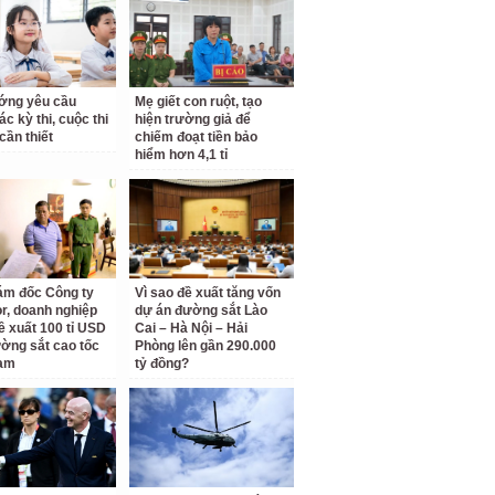
ớng yêu cầu
Mẹ giết con ruột, tạo
c kỳ thi, cuộc thi
hiện trường giả để
cần thiết
chiếm đoạt tiền bảo
hiểm hơn 4,1 tỉ
ám đốc Công ty
Vì sao đề xuất tăng vốn
r, doanh nghiệp
dự án đường sắt Lào
ề xuất 100 tỉ USD
Cai – Hà Nội – Hải
ờng sắt cao tốc
Phòng lên gần 290.000
am
tỷ đồng?