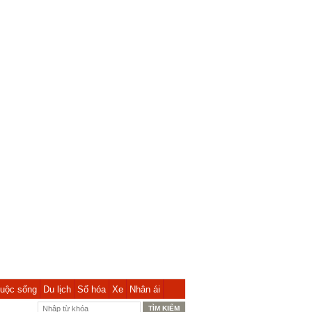
uộc sống
Du lịch
Số hóa
Xe
Nhân ái