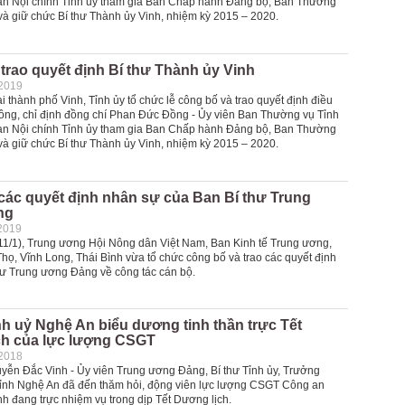
an Nội chính Tỉnh ủy tham gia Ban Chấp hành Đảng bộ, Ban Thường
và giữ chức Bí thư Thành ủy Vinh, nhiệm kỳ 2015 – 2020.
trao quyết định Bí thư Thành ủy Vinh
-2019
ại thành phố Vinh, Tỉnh ủy tổ chức lễ công bố và trao quyết định điều
ông, chỉ định đồng chí Phan Đức Đồng - Ủy viên Ban Thường vụ Tỉnh
an Nội chính Tỉnh ủy tham gia Ban Chấp hành Đảng bộ, Ban Thường
và giữ chức Bí thư Thành ủy Vinh, nhiệm kỳ 2015 – 2020.
các quyết định nhân sự của Ban Bí thư Trung
ng
2019
11/1), Trung ương Hội Nông dân Việt Nam, Ban Kinh tế Trung ương,
họ, Vĩnh Long, Thái Bình vừa tổ chức công bố và trao các quyết định
hư Trung ương Đảng về công tác cán bộ.
nh uỷ Nghệ An biểu dương tinh thần trực Tết
ch của lực lượng CSGT
-2018
yễn Đắc Vinh - Ủy viên Trung ương Đảng, Bí thư Tỉnh ủy, Trưởng
nh Nghệ An đã đến thăm hỏi, động viên lực lượng CSGT Công an
h đang trực nhiệm vụ trong dịp Tết Dương lịch.