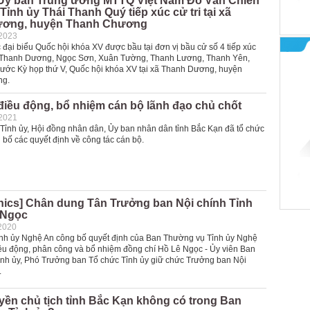
 Ủy ban Trung ương MTTQ Việt Nam Đỗ Văn Chiến
 Tỉnh ủy Thái Thanh Quý tiếp xúc cử tri tại xã
ương, huyện Thanh Chương
-2023
 đại biểu Quốc hội khóa XV được bầu tại đơn vị bầu cử số 4 tiếp xúc
ã: Thanh Dương, Ngọc Sơn, Xuân Tường, Thanh Lương, Thanh Yên,
rước Kỳ họp thứ V, Quốc hội khóa XV tại xã Thanh Dương, huyện
ng.
điều động, bổ nhiệm cán bộ lãnh đạo chủ chốt
-2021
 Tỉnh ủy, Hội đồng nhân dân, Ủy ban nhân dân tỉnh Bắc Kạn đã tổ chức
 bố các quyết định về công tác cán bộ.
hics] Chân dung Tân Trưởng ban Nội chính Tỉnh
 Ngọc
2020
ỉnh ủy Nghệ An công bố quyết định của Ban Thường vụ Tỉnh ủy Nghệ
iều động, phân công và bổ nhiệm đồng chí Hồ Lê Ngọc - Ủy viên Ban
nh ủy, Phó Trưởng ban Tổ chức Tỉnh ủy giữ chức Trưởng ban Nội
.
yền chủ tịch tỉnh Bắc Kạn không có trong Ban