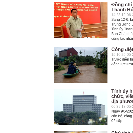
Đồng chí 
Thanh Hó
14:23 12-06
Sáng 12-6, tạ
Trung ương Đ
Tỉnh ủy Than
Ban Chấp hàn
công tác nhâ
Công điệ
15:10 25-05
Trước diễn b
động lực lượn
Tỉnh ủy h
chức, vi
địa phươ
06:39 13-05
Ngày 9/5/202
cán bộ, công
02 cấp.