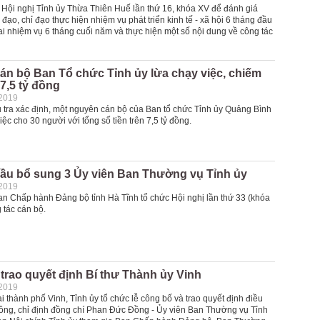
i Hội nghị Tỉnh ủy Thừa Thiên Huế lần thứ 16, khóa XV để đánh giá
 đạo, chỉ đạo thực hiện nhiệm vụ phát triển kinh tế - xã hội 6 tháng đầu
ai nhiệm vụ 6 tháng cuối năm và thực hiện một số nội dung về công tác
án bộ Ban Tổ chức Tỉnh ủy lừa chạy việc, chiếm
7,5 tỷ đồng
-2019
 tra xác định, một nguyên cán bộ của Ban tổ chức Tỉnh ủy Quảng Bình
iệc cho 30 người với tổng số tiền trên 7,5 tỷ đồng.
bầu bổ sung 3 Ủy viên Ban Thường vụ Tỉnh ủy
-2019
an Chấp hành Đảng bộ tỉnh Hà Tĩnh tổ chức Hội nghị lần thứ 33 (khóa
g tác cán bộ.
trao quyết định Bí thư Thành ủy Vinh
-2019
ại thành phố Vinh, Tỉnh ủy tổ chức lễ công bố và trao quyết định điều
ông, chỉ định đồng chí Phan Đức Đồng - Ủy viên Ban Thường vụ Tỉnh