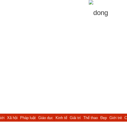
iới
Xã hội
Pháp luật
Giáo dục
Kinh tế
Giải trí
Thể thao
Đẹp
Giới trẻ
C