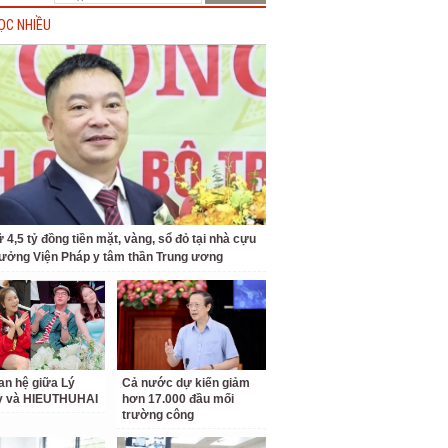
ỌC NHIỀU
 4,5 tỷ đồng tiền mặt, vàng, sổ đỏ tại nhà cựu
rưởng Viện Pháp y tâm thần Trung ương
an hệ giữa Lý
Cả nước dự kiến giảm
ỳ và HIEUTHUHAI
hơn 17.000 đầu mối
trường công