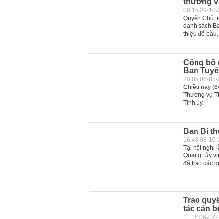
thường v
08:15 29-10
Quyền Chủ tị
danh sách Ba
thiệu để bầu.
Công bố 
Ban Tuyê
20:05 06-08
Chiều nay (6/
Thường vụ Tỉ
Tỉnh ủy.
Ban Bí t
16:48 03-10
Tại hội nghị
Quang, Ủy vi
đã trao các 
Trao quy
tác cán b
11:15 06-07-