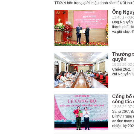
TTXVN trân trọng giới thiệu danh sách 34 Bí thư
Ông Nguy
13:46 17-03
Ông Nguyễn 
thành phố Hà
và giữ chức 
Thường t
quyền
19:59 26-02
Chiều 26/2, 
chí Nguyễn Kh
Công bố 
công tác
13:35 26-07
Sáng 26/7, B
Bí thư Trung
an tỉnh tham
nhiệm kỳ 202