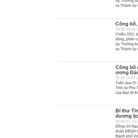
ủy, Trưởng b
vụ Thành ủy 
Công bố, 
19:00 20-02
Chiều 20/2, t
động, phân c
ủy, Trưởng b
vụ Thành ủy 
Công bố 
ương Đả
11:26 13-01-
Tuần qua (5-
Tỉnh ủy Phú T
của Ban Bí t
Bí thư Tỉ
dương lị
09:00 31-12
Đồng chí Ngu
đoàn ĐBQH tỉ
thành phố Vin