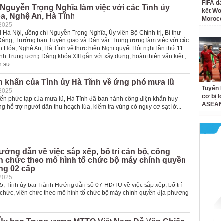
FIFA d
Nguyễn Trọng Nghĩa làm việc với các Tỉnh ủy
kết Wo
a, Nghệ An, Hà Tĩnh
Moroc
-2025
i Hà Nội, đồng chí Nguyễn Trọng Nghĩa, Ủy viên Bộ Chính trị, Bí thư
ảng, Trưởng ban Tuyên giáo và Dân vận Trung ương làm việc với các
h Hóa, Nghệ An, Hà Tĩnh về thực hiện Nghị quyết Hội nghị lần thứ 11
h Trung ương Đảng khóa XIII gắn với xây dựng, hoàn thiện văn kiện,
n sự.
n khẩn của Tỉnh ủy Hà Tĩnh về ứng phó mưa lũ
Tuyển 
-2025
cơ bị 
iến phức tạp của mưa lũ, Hà Tĩnh đã ban hành công điện khẩn huy
ASEAN
g hỗ trợ người dân thu hoạch lúa, kiểm tra vùng có nguy cơ sạt lở...
ướng dẫn về việc sắp xếp, bố trí cán bộ, công
ên chức theo mô hình tổ chức bộ máy chính quyền
ng 02 cấp
-2025
5, Tỉnh ủy ban hành Hướng dẫn số 07-HD/TU về việc sắp xếp, bố trí
 chức, viên chức theo mô hình tổ chức bộ máy chính quyền địa phương