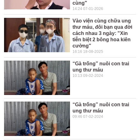
cùng"
14:24 07-01-2026
Vào viện cùng chữa ung
thư máu, đôi bạn qua đời
cách nhau 3 ngày: "Xin
tiễn biệt 2 bông hoa kiên
cường"
16:16 18-08-2025
“Gà trống” nuôi con trai
ung thư máu
10:13 09-02-2024
“Gà trống” nuôi con trai
ung thư máu
09:46 07-02-2024