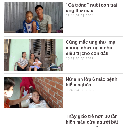
“Gà trống” nuôi con trai
ung thư máu
15:44 26-01-2024
Cùng mắc ung thư, mẹ
chồng nhường cơ hội
điều trị cho con dâu
10:27 29-05-2023
Nữ sinh lớp 6 mắc bệnh
hiểm nghèo
08:46 24-03-2023
Thầy giáo trẻ hơn 10 lần
hiến máu cứu người bất