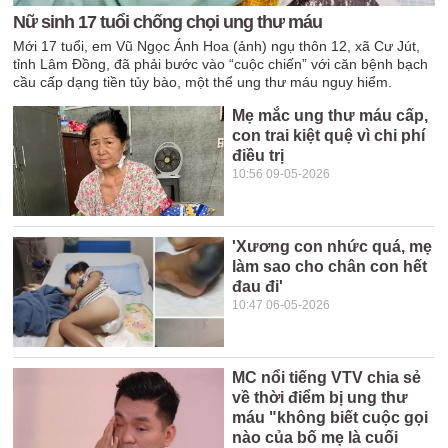
Nữ sinh 17 tuổi chống chọi ung thư máu
Mới 17 tuổi, em Vũ Ngọc Ánh Hoa (ảnh) ngụ thôn 12, xã Cư Jút,
tỉnh Lâm Đồng, đã phải bước vào “cuộc chiến” với căn bệnh bạch
cầu cấp dạng tiền tủy bào, một thể ung thư máu nguy hiểm.
Mẹ mắc ung thư máu cấp,
con trai kiệt quệ vì chi phí
điều trị
10:56 09-05-2026
'Xương con nhức quá, mẹ
làm sao cho chân con hết
đau đi'
10:47 06-05-2026
MC nổi tiếng VTV chia sẻ
về thời điểm bị ung thư
máu "không biết cuộc gọi
nào của bố mẹ là cuối