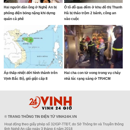
Hai người đàn ông ở Nghệ An bị
Ô tô đỗ qua đêm ở khu đô thị Thanh
phóng điện bỏng nặng khi dựng
Hà bị tháo trộm 2 bánh, công an
quán cà phê
vào cuộc
Áp thấp nhiệt đới hình thành trên
Hai cha con tử vong trong vụ cháy
Vịnh Bắc Bộ, gió giật cấp 8
nhà lúc rạng sáng ở TP.HCM
®
TRANG THÔNG TIN ĐIỆN TỬ VINH24H.VN
Hoạt động theo giấy phép số 32/GP-TTĐT, do Sở Thông tin và Truyền thông
tỉnh Nghệ An cấp ngày 3 tháng 4 năm 2018