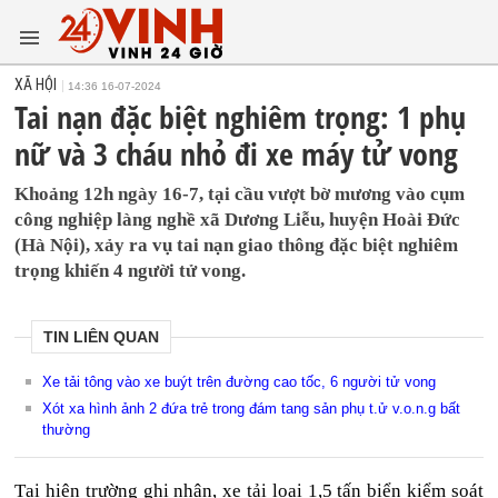
XÃ HỘI
14:36 16-07-2024
Tai nạn đặc biệt nghiêm trọng: 1 phụ
nữ và 3 cháu nhỏ đi xe máy tử vong
Khoảng 12h ngày 16-7, tại cầu vượt bờ mương vào cụm
công nghiệp làng nghề xã Dương Liễu, huyện Hoài Đức
(Hà Nội), xảy ra vụ tai nạn giao thông đặc biệt nghiêm
trọng khiến 4 người tử vong.
TIN LIÊN QUAN
Xe tải tông vào xe buýt trên đường cao tốc, 6 người tử vong
Xót xa hình ảnh 2 đứa trẻ trong đám tang sản phụ t.ử v.o.n.g bất
thường
Tại hiện trường ghi nhận, xe tải loại 1,5 tấn biển kiểm soát