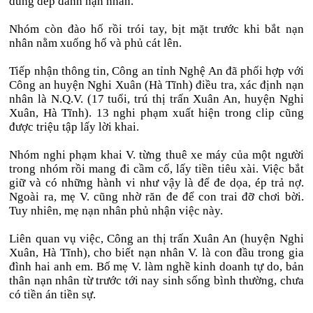
dùng dép đánh nạn nhân.
Nhóm còn đào hố rồi trói tay, bịt mặt trước khi bắt nạn
nhân nằm xuống hố và phủ cát lên.
Tiếp nhận thông tin, Công an tỉnh Nghệ An đã phối hợp với
Công an huyện Nghi Xuân (Hà Tĩnh) điều tra, xác định nạn
nhân là N.Q.V. (17 tuổi, trú thị trấn Xuân An, huyện Nghi
Xuân, Hà Tĩnh). 13 nghi phạm xuất hiện trong clip cũng
được triệu tập lấy lời khai.
Nhóm nghi phạm khai V. từng thuê xe máy của một người
trong nhóm rồi mang đi cầm cố, lấy tiền tiêu xài. Việc bắt
giữ và có những hành vi như vậy là để đe dọa, ép trả nợ.
Ngoài ra, mẹ V. cũng nhờ răn đe để con trai đỡ chơi bời.
Tuy nhiên, mẹ nạn nhân phủ nhận việc này.
Liên quan vụ việc, Công an thị trấn Xuân An (huyện Nghi
Xuân, Hà Tĩnh), cho biết nạn nhân V. là con đầu trong gia
đình hai anh em. Bố mẹ V. làm nghề kinh doanh tự do, bản
thân nạn nhân từ trước tới nay sinh sống bình thường, chưa
có tiền án tiền sự.