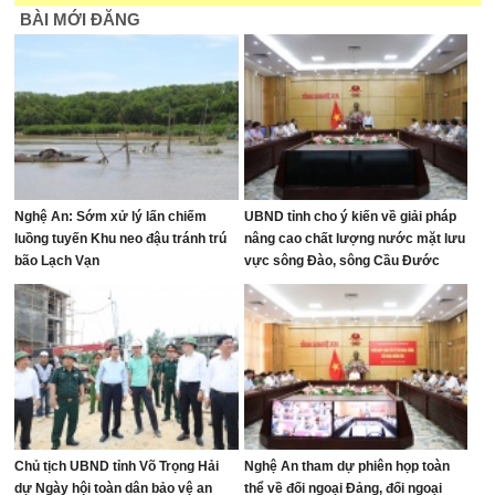
BÀI MỚI ĐĂNG
Nghệ An: Sớm xử lý lấn chiếm
UBND tỉnh cho ý kiến về giải pháp
luồng tuyến Khu neo đậu tránh trú
nâng cao chất lượng nước mặt lưu
bão Lạch Vạn
vực sông Đào, sông Cầu Đước
Chủ tịch UBND tỉnh Võ Trọng Hải
Nghệ An tham dự phiên họp toàn
dự Ngày hội toàn dân bảo vệ an
thể về đối ngoại Đảng, đối ngoại