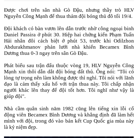
Được chơi trên sân nhà Gò Đậu, nhưng thầy trò HLV
Nguyễn Công Mạnh để thua thảm đội bóng thủ đô tối 19/4.
Đội khách có bàn vươn lên dẫn trước nhờ công ngoại binh
Daniel Passira ở phút 30. Hiệp hai chứng kiến Phạm Tuấn
Hải nhân đôi cách biệt ở phút 53, trước khi Odilzhon
Abdurakhmanov phản lưới nhà khiến Becamex Bình
Dương thua 0-3 ngay trên sân Gò Đậu.
Phát biểu sau trận đấu thuộc vòng 19, HLV Nguyễn Công
Mạnh xin thôi dẫn dắt đội bóng đất thủ. Ông nói: "Tôi có
lòng tự trọng nên làm không được thì nghỉ. Tôi nói với lãnh
đạo là cảm thấy xấu hổ với trận thua này. Tôi chấp nhận
người khác lên thay để đội tốt hơn. Tôi nghĩ như vậy là
giúp đội".
Nhà cầm quân sinh năm 1982 cũng lên tiếng xin lỗi cổ
động viên Becamex Bình Dương và khẳng định đã làm hết
mình với đội, trong đó vào bán kết Cup Quốc gia mùa này
là kỷ niệm đẹp.