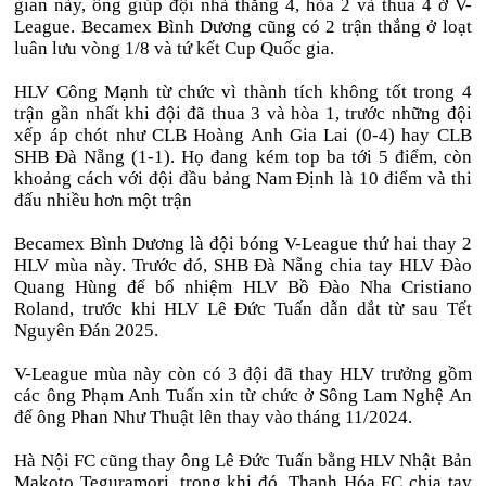
gian này, ông giúp đội nhà thắng 4, hòa 2 và thua 4 ở V-
League. Becamex Bình Dương cũng có 2 trận thắng ở loạt
luân lưu vòng 1/8 và tứ kết Cup Quốc gia.
HLV Công Mạnh từ chức vì thành tích không tốt trong 4
trận gần nhất khi đội đã thua 3 và hòa 1, trước những đội
xếp áp chót như CLB Hoàng Anh Gia Lai (0-4) hay CLB
SHB Đà Nẵng (1-1). Họ đang kém top ba tới 5 điểm, còn
khoảng cách với đội đầu bảng Nam Định là 10 điểm và thi
đấu nhiều hơn một trận
Becamex Bình Dương là đội bóng V-League thứ hai thay 2
HLV mùa này. Trước đó, SHB Đà Nẵng chia tay HLV Đào
Quang Hùng để bổ nhiệm HLV Bồ Đào Nha Cristiano
Roland, trước khi HLV Lê Đức Tuấn dẫn dắt từ sau Tết
Nguyên Đán 2025.
V-League mùa này còn có 3 đội đã thay HLV trưởng gồm
các ông Phạm Anh Tuấn xin từ chức ở Sông Lam Nghệ An
để ông Phan Như Thuật lên thay vào tháng 11/2024.
Hà Nội FC cũng thay ông Lê Đức Tuấn bằng HLV Nhật Bản
Makoto Teguramori, trong khi đó, Thanh Hóa FC chia tay