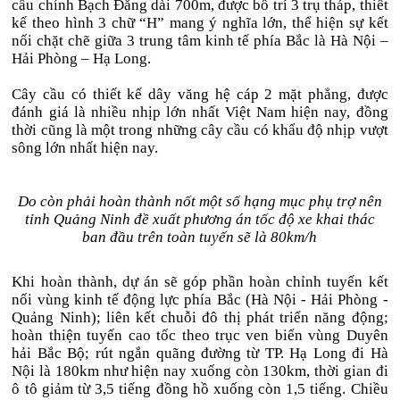
cầu chính Bạch Đằng dài 700m, được bố trí 3 trụ tháp, thiết
kế theo hình 3 chữ “H” mang ý nghĩa lớn, thể hiện sự kết
nối chặt chẽ giữa 3 trung tâm kinh tế phía Bắc là Hà Nội –
Hải Phòng – Hạ Long.
Cây cầu có thiết kế dây văng hệ cáp 2 mặt phẳng, được
đánh giá là nhiều nhịp lớn nhất Việt Nam hiện nay, đồng
thời cũng là một trong những cây cầu có khẩu độ nhịp vượt
sông lớn nhất hiện nay.
Do còn phải hoàn thành nốt một số hạng mục phụ trợ nên
tỉnh Quảng Ninh đề xuất phương án tốc độ xe khai thác
ban đầu trên toàn tuyến sẽ là 80km/h
Khi hoàn thành, dự án sẽ góp phần hoàn chỉnh tuyến kết
nối vùng kinh tế động lực phía Bắc (Hà Nội - Hải Phòng -
Quảng Ninh); liên kết chuỗi đô thị phát triển năng động;
hoàn thiện tuyến cao tốc theo trục ven biển vùng Duyên
hải Bắc Bộ; rút ngắn quãng đường từ TP. Hạ Long đi Hà
Nội là 180km như hiện nay xuống còn 130km, thời gian đi
ô tô giảm từ 3,5 tiếng đồng hồ xuống còn 1,5 tiếng. Chiều