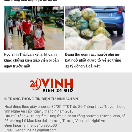
buýt
Học sinh Thái Lan kể lại khoảnh
Đang thu gom rác, người phụ nữ
khắc chứng kiến giáo viên bị bắn
bất ngờ nhặt được tờ vé số trúng
ngay trước mặt
31 tỷ đồng và cái kết
®
TRANG THÔNG TIN ĐIỆN TỬ VINH24H.VN
Hoạt động theo giấy phép số 32/GP-TTĐT, do Sở Thông tin và Truyền thông
tỉnh Nghệ An cấp ngày 3 tháng 4 năm 2018
Địa chỉ: Tầng 4, Trung tâm Cung ứng dịch vụ công phường Trường Vinh, số
26, đường Lê Mao kéo dài, phường Trường Vinh, tỉnh Nghệ An
Điện thoại liên hệ: 0945.795.560
Email: 24honline.na@gmail.com