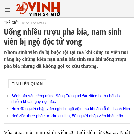
THẾ GIỚI
10:54 17-11-2019
Uống nhiều rượu pha bia, nam sinh
viên bị ngộ độc tử vong
Nhóm sinh viên đã bị buộc tội tại tòa khi công tố viên nói
rằng họ chứng kiến ​​nạn nhân bất tỉnh sau khi uống rượu
pha bia nhưng đã không gọi xe cứu thương.
TIN LIÊN QUAN
Bánh pía sầu riêng trứng Sông Trăng tại Đà Nẵng bị thu hồi do
nhiễm khuẩn gây ngộ độc
Hơn 40 người nhập viện nghi bị ngộ độc sau khi ăn cỗ ở Thanh Hóa
Ngộ độc thực phẩm ở khu du lịch, 50 người nhập viện khẩn cấp
Vừa qua, một nam sinh viên 20 tuổi đến từ Osaka, Nhật