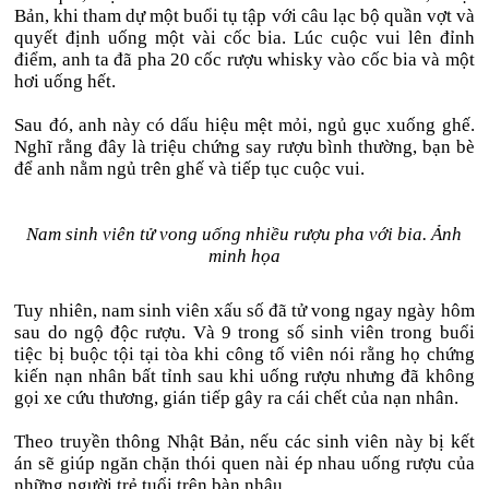
Bản, khi tham dự một buổi tụ tập với câu lạc bộ quần vợt và
quyết định uống một vài cốc bia. Lúc cuộc vui lên đỉnh
điểm, anh ta đã pha 20 cốc rượu whisky vào cốc bia và một
hơi uống hết.
Sau đó, anh này có dấu hiệu mệt mỏi, ngủ gục xuống ghế.
Nghĩ rằng đây là triệu chứng say rượu bình thường, bạn bè
để anh nằm ngủ trên ghế và tiếp tục cuộc vui.
Nam sinh viên tử vong uống nhiều rượu pha với bia. Ảnh
minh họa
Tuy nhiên, nam sinh viên xấu số đã tử vong ngay ngày hôm
sau do ngộ độc rượu. Và 9 trong số sinh viên trong buổi
tiệc bị buộc tội tại tòa khi công tố viên nói rằng họ chứng
kiến ​​nạn nhân bất tỉnh sau khi uống rượu nhưng đã không
gọi xe cứu thương, gián tiếp gây ra cái chết của nạn nhân.
Theo truyền thông Nhật Bản, nếu các sinh viên này bị kết
án sẽ giúp ngăn chặn thói quen nài ép nhau uống rượu của
những người trẻ tuổi trên bàn nhậu.