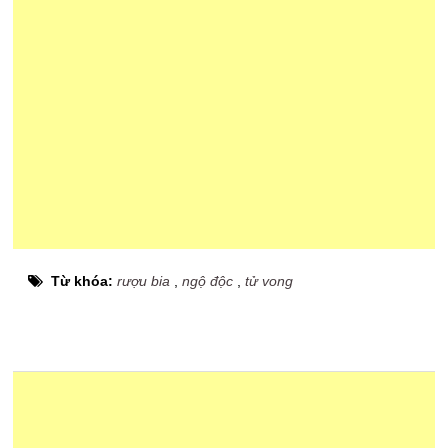
Từ khóa:
rượu bia
,
ngộ độc
,
tử vong