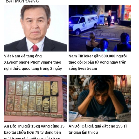
BÀI MỚI ĐĂNG
Việt Nam để tang ông
Nam TikToker gần 600.000 người
Xaysomphone Phomvihane theo
theo dõi bị bắn tử vong ngay trên
nghi thức quốc tang trong 2 ngày
sóng livestream
Ấn Độ: Thu giữ 15kg vàng cùng 35
Ấn Độ: Cái giá quá đắt cho 155 sĩ
bao tải chứa hơn 78 tỷ đồng tiền
tử gian lận thi cử
mặt trong nhà một cựu tài xế xe