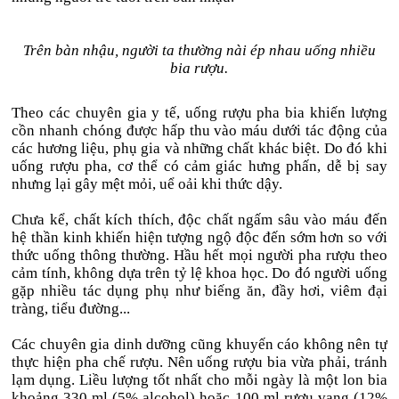
Trên bàn nhậu, người ta thường nài ép nhau uống nhiều
bia rượu.
Theo các chuyên gia y tế, uống rượu pha bia khiến lượng
cồn nhanh chóng được hấp thu vào máu dưới tác động của
các hương liệu, phụ gia và những chất khác biệt. Do đó khi
uống rượu pha, cơ thể có cảm giác hưng phấn, dễ bị say
nhưng lại gây mệt mỏi, uể oải khi thức dậy.
Chưa kể, chất kích thích, độc chất ngấm sâu vào máu đến
hệ thần kinh khiến hiện tượng ngộ độc đến sớm hơn so với
thức uống thông thường. Hầu hết mọi người pha rượu theo
cảm tính, không dựa trên tỷ lệ khoa học. Do đó người uống
gặp nhiều tác dụng phụ như biếng ăn, đầy hơi, viêm đại
tràng, tiểu đường...
Các chuyên gia dinh dưỡng cũng khuyến cáo không nên tự
thực hiện pha chế rượu. Nên uống rượu bia vừa phải, tránh
lạm dụng. Liều lượng tốt nhất cho mỗi ngày là một lon bia
khoảng 330 ml (5% alcohol) hoặc 100 ml rượu vang (12%