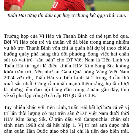
Tuấn Hải từng thi đấu cực hay ở chung kết gặp Thái Lan.
Trường hợp của Vĩ Hào và Thanh Bình có thể tạm bỏ qua.
Bởi Vĩ Hào còn trẻ và thuần về đá biên trong mảng nhiệm
vụ hỗ trợ. Thanh Bình vốn chỉ là quân bài dự bị theo chiều
hướng quấy phá hàng thủ đối phương. Song việc hai chân
sút có vai trò "săn bàn" cho ĐT Việt Nam là Tiến Linh và
Tuấn Hải tịt ngòi là điều khiến HLV Kim Sang Sik không
khỏi trăn trở. Nên nhớ tại Gala Quả bóng Vàng Việt Nam
2024 vừa rồi, Tuấn Hải và Tiến Linh là 2 trong 3 cầu thủ
xuất sắc nhất. Cũng cần nhấn mạnh thêm rằng, họ lần lượt
là những tiền đạo nội hàng đầu trong 2 năm gần đây, tính
về số pha lập công ở cả cấp ĐTQG lẫn CLB.
Tuy nhiên khác với Tiến Linh, Tuấn Hải bất lợi hơn cả về vị
trí lẫn thời lượng có mặt trên sân ở ĐT Việt Nam dưới thời
HLV Kim Sang Sik. Ở trận đấu với Campuchia, chân sút
sinh năm 1998 chỉ đá hết hiệp 1. Vị trí mà anh được nhà
cầm quân Hàn Quốc giao phó lại chỉ là tiền đạo biên trái.