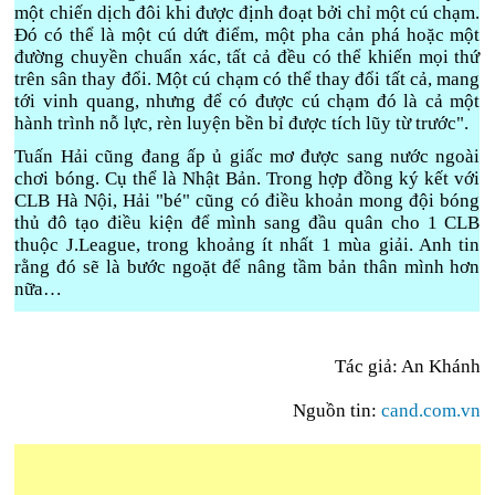
một chiến dịch đôi khi được định đoạt bởi chỉ một cú chạm.
Đó có thể là một cú dứt điểm, một pha cản phá hoặc một
đường chuyền chuẩn xác, tất cả đều có thể khiến mọi thứ
trên sân thay đổi. Một cú chạm có thể thay đổi tất cả, mang
tới vinh quang, nhưng để có được cú chạm đó là cả một
hành trình nỗ lực, rèn luyện bền bỉ được tích lũy từ trước".
Tuấn Hải cũng đang ấp ủ giấc mơ được sang nước ngoài
chơi bóng. Cụ thể là Nhật Bản. Trong hợp đồng ký kết với
CLB Hà Nội, Hải "bé" cũng có điều khoản mong đội bóng
thủ đô tạo điều kiện để mình sang đầu quân cho 1 CLB
thuộc J.League, trong khoảng ít nhất 1 mùa giải. Anh tin
rằng đó sẽ là bước ngoặt để nâng tầm bản thân mình hơn
nữa…
Tác giả: An Khánh
Nguồn tin:
cand.com.vn