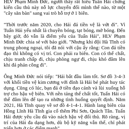
HLV Phạm Minh Đức, người thầy rất hiểu Tuấn Hải chứng
kiến cầu thủ này nỗ lực chuyển đổi mình thế nào, từ một
"cây săn bàn" sang vai trò hỗ trợ ở 1 biên.
"Thời trước năm 2020, cho Hải đá tiền vệ là vứt đi". Vì
Tuấn Hải yếu nhất là chuyền bóng, tạt bóng, mở bóng. Đến
bây giờ, đó vẫn là điểm yếu của Tuấn Hải", HLV Phạm
Minh Đức chia sẻ với báo giới. "Nhưng khi đội Hà Tĩnh có
trung phong ngoại, tôi đã nói với cậu ấy rằng: Con đá tiền
đạo thì không có vị trí. Con phải ra biên. Con có thể chất,
chịu tranh chấp đi, chịu phòng ngự đi, chịu khó đâm lên
khi đá phản công đi".
Ông Minh Đức nói tiếp: "Hải bắt đầu làm tốt. Sơ đồ 3-4-3
với khối tiền vệ kim cương với đỉnh là Hải bé phát huy tác
dụng. Cũng có lúc, bạn đá ở tiền đạo cánh và lùi xuống hỗ
trợ cho hậu vệ biên. Với nền tảng thể chất tốt, Tuấn Hải có
thể đâm lên để tạo ra những tình huống quyết định. Năm
2021, Hà Tĩnh quay về sơ đồ 4-1-4-1. Hành lang biên của
Hồng Lĩnh Hà Tĩnh gia cố thêm Phi Sơn, Quách Tân. Tuấn
Hải được yêu cầu đá vào nách hậu vệ đối thủ. Rõ ràng, vị
trí của Hải đa dạng hơn, dù bộ kỹ năng vẫn thế, chỉ phát
triển hơn ở các điểm mạnh".