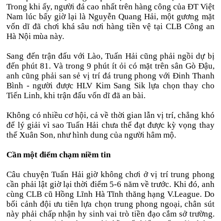
Trong khi ấy, người đá cao nhất trên hàng công của ĐT Việt
Nam lúc bấy giờ lại là Nguyễn Quang Hải, một gương mặt
vốn dĩ đã chơi khá sâu nơi hàng tiền vệ tại CLB Công an
Hà Nội mùa này.
Sang đến trận đấu với Lào, Tuấn Hải cũng phải ngồi dự bị
đến phút 81. Và trong 9 phút ít ỏi có mặt trên sân Gò Đậu,
anh cũng phải san sẻ vị trí đá trung phong với Đinh Thanh
Bình - người được HLV Kim Sang Sik lựa chọn thay cho
Tiến Linh, khi trận đấu vốn dĩ đã an bài.
Không có nhiều cơ hội, cả về thời gian lẫn vị trí, chẳng khó
để lý giải vì sao Tuấn Hải chưa thể đạt được kỳ vọng thay
thế Xuân Son, như hình dung của người hâm mộ.
Cần một điểm chạm niềm tin
Câu chuyện Tuấn Hải giờ không chơi ở vị trí trung phong
cần phải lật giờ lại thời điểm 5-6 năm về trước. Khi đó, anh
cùng CLB cũ Hồng Lĩnh Hà Tĩnh thăng hạng V.League. Do
bối cảnh đội ưu tiên lựa chọn trung phong ngoại, chân sút
này phải chấp nhận hy sinh vai trò tiền đạo cắm sở trường.