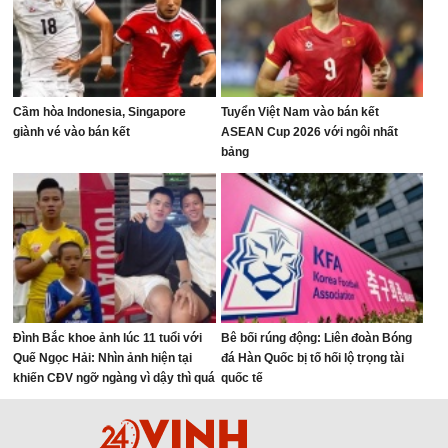
Cầm hòa Indonesia, Singapore
Tuyển Việt Nam vào bán kết
giành vé vào bán kết
ASEAN Cup 2026 với ngôi nhất
bảng
Đình Bắc khoe ảnh lúc 11 tuổi với
Bê bối rúng động: Liên đoàn Bóng
Quế Ngọc Hải: Nhìn ảnh hiện tại
đá Hàn Quốc bị tố hối lộ trọng tài
khiến CĐV ngỡ ngàng vì dậy thì quá
quốc tế
thành công