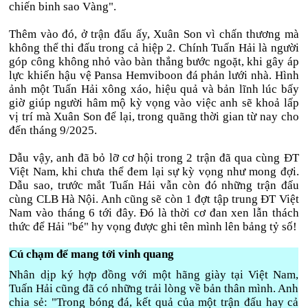
chiến binh sao Vàng".
Thêm vào đó, ở trận đấu ấy, Xuân Son vì chấn thương mà
không thể thi đấu trong cả hiệp 2. Chính Tuấn Hải là người
góp công không nhỏ vào bàn thắng bước ngoặt, khi gây áp
lực khiến hậu vệ Pansa Hemviboon đá phản lưới nhà. Hình
ảnh một Tuấn Hải xông xáo, hiệu quả và bản lĩnh lúc bấy
giờ giúp người hâm mộ kỳ vọng vào việc anh sẽ khoả lấp
vị trí mà Xuân Son để lại, trong quãng thời gian từ nay cho
đến tháng 9/2025.
Dẫu vậy, anh đã bỏ lỡ cơ hội trong 2 trận đã qua cùng ĐT
Việt Nam, khi chưa thể đem lại sự kỳ vọng như mong đợi.
Dẫu sao, trước mắt Tuấn Hải vẫn còn đó những trận đấu
cùng CLB Hà Nội. Anh cũng sẽ còn 1 đợt tập trung ĐT Việt
Nam vào tháng 6 tới đây. Đó là thời cơ đan xen lẫn thách
thức để Hải "bé" hy vọng được ghi tên mình lên bảng tỷ số!
Cú chạm để mang tới vinh quang
Nhân dịp ký hợp đồng với một hãng giày tại Việt Nam,
Tuấn Hải cũng đã có những trải lòng về bản thân mình. Anh
chia sẻ: "Trong bóng đá, kết quả của một trận đấu hay cả