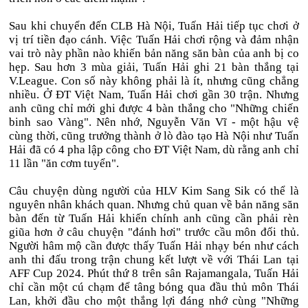
Sau khi chuyển đến CLB Hà Nội, Tuấn Hải tiếp tục chơi ở
vị trí tiền đạo cánh. Việc Tuấn Hải chơi rộng và đảm nhận
vai trò này phần nào khiến bản năng săn bàn của anh bị co
hẹp. Sau hơn 3 mùa giải, Tuấn Hải ghi 21 bàn thắng tại
V.League. Con số này không phải là ít, nhưng cũng chẳng
nhiều. Ở ĐT Việt Nam, Tuấn Hải chơi gần 30 trận. Nhưng
anh cũng chỉ mới ghi được 4 bàn thắng cho "Những chiến
binh sao Vàng". Nên nhớ, Nguyễn Văn Vĩ - một hậu vệ
cùng thời, cũng trưởng thành ở lò đào tạo Hà Nội như Tuấn
Hải đã có 4 pha lập công cho ĐT Việt Nam, dù rằng anh chỉ
11 lần "ăn cơm tuyển".
Câu chuyện dùng người của HLV Kim Sang Sik có thể là
nguyên nhân khách quan. Nhưng chủ quan về bản năng săn
bàn đến từ Tuấn Hải khiến chính anh cũng cần phải rèn
giũa hơn ở câu chuyện "đánh hơi" trước cầu môn đối thủ.
Người hâm mộ cần được thấy Tuấn Hải nhạy bén như cách
anh thi đấu trong trận chung kết lượt về với Thái Lan tại
AFF Cup 2024. Phút thứ 8 trên sân Rajamangala, Tuấn Hải
chỉ cần một cú chạm để tâng bóng qua đầu thủ môn Thái
Lan, khởi đầu cho một thắng lợi đáng nhớ cùng "Những