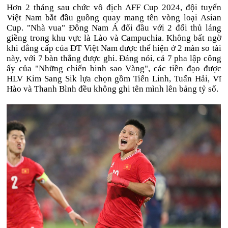
Hơn 2 tháng sau chức vô địch AFF Cup 2024, đội tuyển
Việt Nam bắt đầu guồng quay mang tên vòng loại Asian
Cup. "Nhà vua" Đông Nam Á đối đầu với 2 đối thủ láng
giềng trong khu vực là Lào và Campuchia. Không bất ngờ
khi đẳng cấp của ĐT Việt Nam được thể hiện ở 2 màn so tài
này, với 7 bàn thắng được ghi. Đáng nói, cả 7 pha lập công
ấy của "Những chiến binh sao Vàng", các tiền đạo được
HLV Kim Sang Sik lựa chọn gồm Tiến Linh, Tuấn Hải, Vĩ
Hào và Thanh Bình đều không ghi tên mình lên bảng tỷ số.