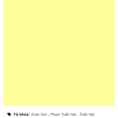
Từ khóa:
Xuân Son
,
Phạm Tuấn Hải
,
Tuấn Hải