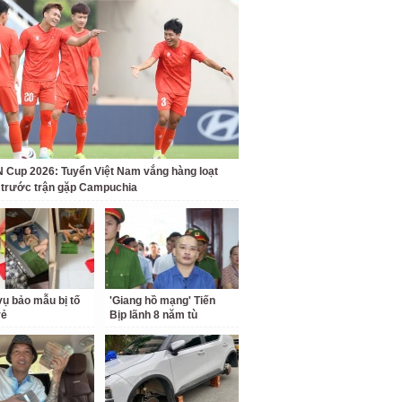
Cup 2026: Tuyển Việt Nam vắng hàng loạt
t trước trận gặp Campuchia
ụ bảo mẫu bị tố
'Giang hồ mạng' Tiến
rẻ
Bịp lãnh 8 năm tù