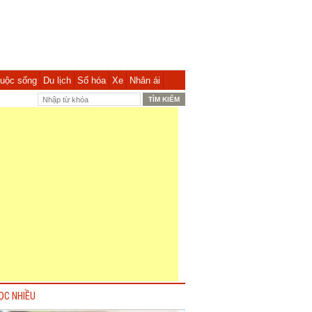
uộc sống
Du lịch
Số hóa
Xe
Nhân ái
ỌC NHIỀU