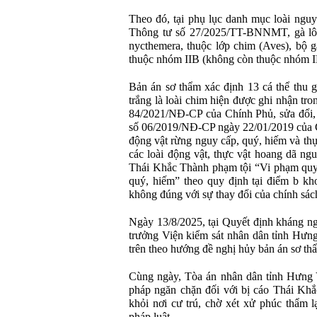
Theo đó, tại phụ lục danh mục loài ngu
Thông tư số 27/2025/TT-BNNMT, gà lôi 
nycthemera, thuộc lớp chim (Aves), bộ gà
thuộc nhóm IIB (không còn thuộc nhóm I
Bản án sơ thẩm xác định 13 cá thể thu 
trắng là loài chim hiện được ghi nhận tr
84/2021/NĐ-CP của Chính Phủ, sửa đổi, 
số 06/2019/NĐ-CP ngày 22/01/2019 của C
động vật rừng nguy cấp, quý, hiếm và th
các loài động vật, thực vật hoang dã ng
Thái Khắc Thành phạm tội “Vi phạm quy 
quý, hiếm” theo quy định tại điểm b kh
không đúng với sự thay đổi của chính sách
Ngày 13/8/2025, tại Quyết định kháng 
trưởng Viện kiểm sát nhân dân tỉnh Hưn
trên theo hướng đề nghị hủy bản án sơ thẩm
Cùng ngày, Tòa án nhân dân tỉnh Hưng Y
pháp ngăn chặn đối với bị cáo Thái Kh
khỏi nơi cư trú, chờ xét xử phúc thẩm l