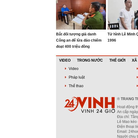
Bắt đối tượng giả danh
Tử hình Lê Minh
Công an để lừa đảo chiếm
1996
đoạt 400 triệu đồng
VIDEO
TRONG NƯỚC
THẾ GIỚI
XÃ
Video
Pháp luật
Thể thao
®
TRANG TH
Hoạt động t
An cấp ngày
Địa chỉ: Tầ
Lê Mao kéo 
Điện thoại l
Email: 24ho
Người chịu 