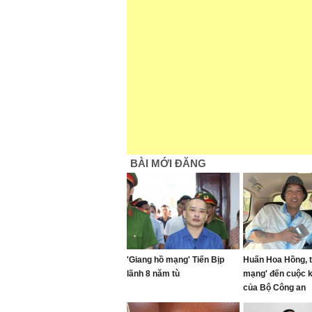
BÀI MỚI ĐĂNG
'Giang hồ mạng' Tiến Bịp
Huấn Hoa Hồng, t
lãnh 8 năm tù
mạng' đến cuộc 
của Bộ Công an