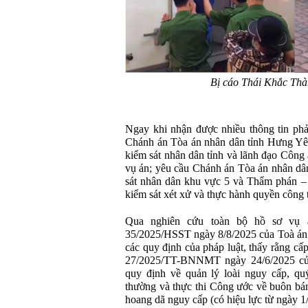
Bị cáo Thái Khắc Thàn
Ngay khi nhận được nhiều thông tin phả
Chánh án Tòa án nhân dân tỉnh Hưng Yên
kiểm sát nhân dân tỉnh và lãnh đạo Công 
vụ án; yêu cầu Chánh án Tòa án nhân dâ
sát nhân dân khu vực 5 và Thẩm phán – 
kiểm sát xét xử và thực hành quyền công tố
Qua nghiên cứu toàn bộ hồ sơ vụ 
35/2025/HSST ngày 8/8/2025 của Toà án
các quy định của pháp luật, thấy rằng c
27/2025/TT-BNNMT ngày 24/6/2025 củ
quy định về quản lý loài nguy cấp, qu
thường và thực thi Công ước về buôn bán 
hoang dã nguy cấp (có hiệu lực từ ngày 1