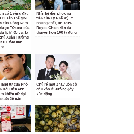
am có 1 vùng đất
Nhìn lại dàn phương
 Di sản Thế giới
tiện của Lý Nhã Kỳ: Ít
ên của Đông Nam
nhưng chất, từ Rolls-
 được "Oscar của
Royce Ghost đến du
u lịch" đề cử, là
thuyền hơn 100 tỷ đồng
 phú Xuân Trường
 KDL tâm linh
 ha
 lãng tử của Phó
Chú rể mất 2 tay đón cô
ch Hội Điện ảnh
dâu vào lễ đường gây
am khiến nữ đại
xúc động
u suốt 20 năm