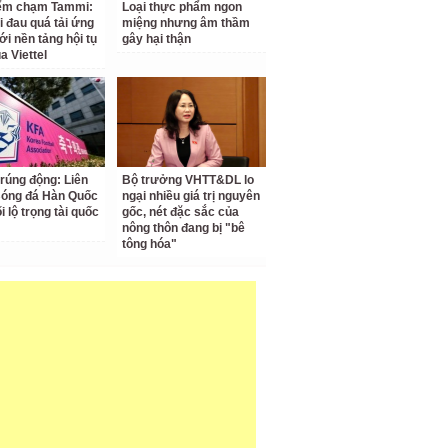
iểm chạm Tammi:
Loại thực phẩm ngon
i đau quá tải ứng
miệng nhưng âm thầm
ới nền tảng hội tụ
gây hại thận
a Viettel
 rúng động: Liên
Bộ trưởng VHTT&DL lo
Bóng đá Hàn Quốc
ngại nhiều giá trị nguyên
ối lộ trọng tài quốc
gốc, nét đặc sắc của
nông thôn đang bị "bê
tông hóa"