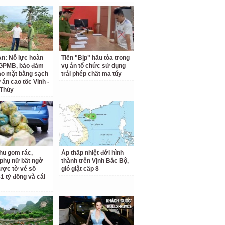
n: Nỗ lực hoàn
Tiến "Bịp" hầu tòa trong
 GPMB, bảo đảm
vụ án tổ chức sử dụng
ao mặt bằng sạch
trái phép chất ma túy
 án cao tốc Vinh -
 Thủy
hu gom rác,
Áp thấp nhiệt đới hình
phụ nữ bất ngờ
thành trên Vịnh Bắc Bộ,
ược tờ vé số
gió giật cấp 8
31 tỷ đồng và cái