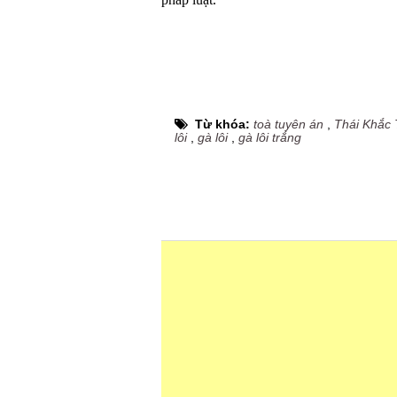
pháp luật.
Từ khóa:
toà tuyên án
,
Thái Khắc
lôi
,
gà lôi
,
gà lôi trắng