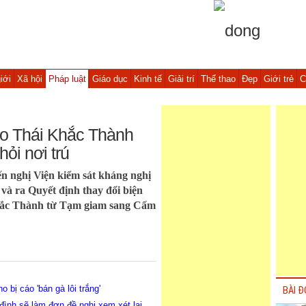
iới
Xã hội
Pháp luật
Giáo dục
Kinh tế
Giải trí
Thể thao
Đẹp
Giới trẻ
C
cáo Thái Khắc Thành
ỏi nơi trú
 nghị Viện kiểm sát kháng nghị
và ra Quyết định thay đổi biện
Khắc Thành từ Tạm giam sang Cấm
 bị cáo 'bán gà lôi trắng'
BÀI Đ
a đình sẽ làm đơn đề nghị xem xét lại