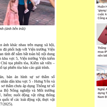
Huấn H
'giang
cuộc k
Công 
h (ảnh bên trái)
n ánh khác nhau trên mạng xã hội,
Thông 
 đã phối hợp với Viện trưởng Viện
mua iP
an tỉnh để nắm bắt toàn bộ nội dung
nên bi
n khu vực 5, Viện trưởng Viện kiểm
Chủ tọa phiên tòa, Kiểm sát viên –
 tại phiên tòa báo cáo giải trình.
án, bản án hình sự sơ thẩm số
 nhân dân khu vực 5 - Hưng Yên và
ấp sơ thẩm chưa áp dụng Thông tư số
Nghệ A
a Bộ Nông nghiệp và Môi trường
dựng 
ý, hiếm; nuôi động vật rừng thông
Nam Đ
quốc tế các loài động vật, thực vật
/7/2025).