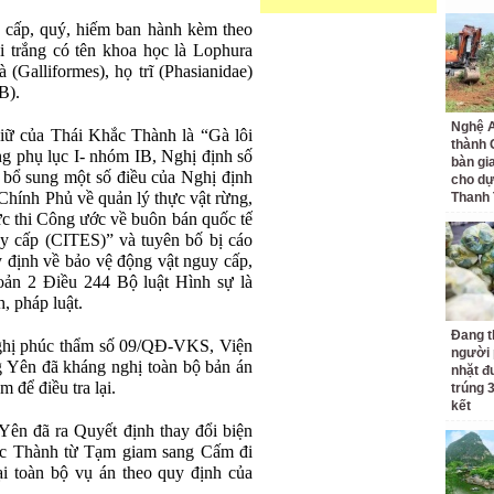
y cấp, quý, hiếm ban hành kèm theo
trắng có tên khoa học là Lophura
 (Galliformes), họ trĩ (Phasianidae)
B).
Nghệ A
giữ của Thái Khắc Thành là “Gà lôi
thành
ong phụ lục I- nhóm IB, Nghị định số
bàn gi
bổ sung một số điều của Nghị định
cho dự
hính Phủ về quản lý thực vật rừng,
Thanh
ực thi Công ước về buôn bán quốc tế
uy cấp (CITES)” và tuyên bố bị cáo
định về bảo vệ động vật nguy cấp,
oản 2 Điều 244 Bộ luật Hình sự là
, pháp luật.
Đang t
nghị phúc thẩm số 09/QĐ-VKS, Viện
người 
g Yên đã kháng nghị toàn bộ bản án
nhặt đ
 để điều tra lại.
trúng 
kết
ên đã ra Quyết định thay đổi biện
ắc Thành từ Tạm giam sang Cấm đi
ại toàn bộ vụ án theo quy định của