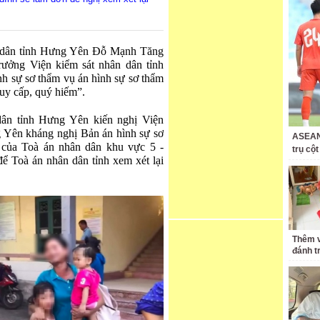
 dân tỉnh Hưng Yên Đỗ Mạnh Tăng
rưởng Viện kiểm sát nhân dân tỉnh
h sự sơ thẩm vụ án hình sự sơ thẩm
uy cấp, quý hiếm”.
dân tỉnh Hưng Yên kiến nghị Viện
g Yên kháng nghị Bản án hình sự sơ
ASEAN 
của Toà án nhân dân khu vực 5 -
trụ cộ
ể Toà án nhân dân tỉnh xem xét lại
Thêm v
đánh t