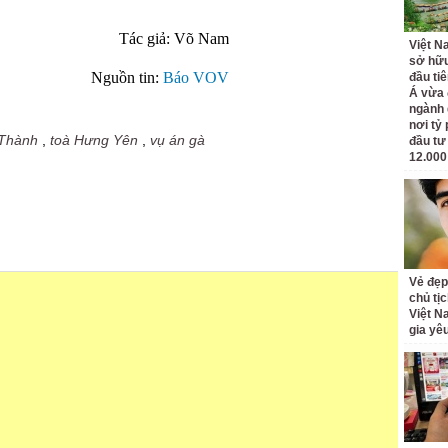
Tác giả: Võ Nam
Việt N
sở hữu
Nguồn tin:
Báo VOV
đầu ti
Á vừa
ngành d
nơi tỷ
 Thành
,
toà Hưng Yên
,
vụ án gà
đầu tư
12.000
Vẻ đẹp
chủ tị
Việt N
gia yê