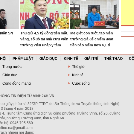
 Quân SN
Thu giữ 4,5 tỷ đồng tiền mặt,
Mẹ giết con ruột, tạo hiện
vàng, sổ đỏ tại nhà cựu Viện
trường giả để chiếm đoạt
trưởng Viện Pháp y tâm
tiền bảo hiểm hơn 4,1 tỉ
thần Trung ương
 HỘI
PHÁP LUẬT
GIÁO DỤC
KINH TẾ
GIẢI TRÍ
THỂ THAO
CỘ
Trong nước
Thế giới
Giáo dục
Kinh tế
Cộng đồng mạng
Cuộc sống
ÔNG TIN ĐIỆN TỬ VINH24H.VN
heo giấy phép số 32/GP-TTĐT, do Sở Thông tin và Truyền thông tỉnh Nghệ
 3 tháng 4 năm 2018
ng 4, Trung tâm Cung ứng dịch vụ công phường Trường Vinh, số 26, đường
dài, phường Trường Vinh, tỉnh Nghệ An
iên hệ: 0945.795.560
nline.na@gmail.com
trách nhiệm nội dung: