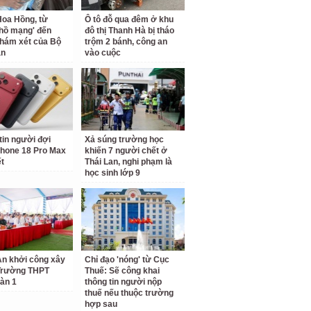
oa Hồng, từ
Ô tô đỗ qua đêm ở khu
 hồ mạng' đến
đô thị Thanh Hà bị tháo
hám xét của Bộ
trộm 2 bánh, công an
an
vào cuộc
tin người đợi
Xả súng trường học
hone 18 Pro Max
khiến 7 người chết ở
ết
Thái Lan, nghi phạm là
học sinh lớp 9
n khởi công xây
Chỉ đạo 'nóng' từ Cục
Trường THPT
Thuế: Sẽ công khai
àn 1
thông tin người nộp
thuế nếu thuộc trường
hợp sau