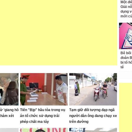
Một đ
Giải nỗ
dụng v
mới củ
Bê bối
đoàn 
bị tố h
tế
ừ 'giang hồ
Tiến "Bịp" hầu tòa trong vụ
Tạm giữ đối tượng đạp ngã
khám xét
án tổ chức sử dụng trái
người đàn ông đang chạy xe
phép chất ma túy
trên đường