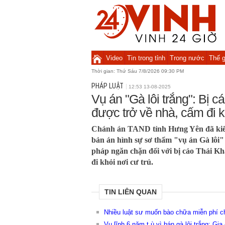
Video
Tin trong tỉnh
Trong nước
Thế g
Thời gian:
Thứ Sáu 7/8/2026 09:30 PM
PHÁP LUẬT
12:53 13-08-2025
Vụ án "Gà lôi trắng": Bị 
được trở về nhà, cấm đi kh
Chánh án TAND tỉnh Hưng Yên đã kiến
bản án hình sự sơ thẩm "vụ án Gà lôi" 
pháp ngăn chặn đối với bị cáo Thái 
đi khỏi nơi cư trú.
TIN LIÊN QUAN
Nhiều luật sư muốn bào chữa miễn phí cho
Vụ lĩnh 6 năm t.ù vì bán gà lôi trắng: Gi