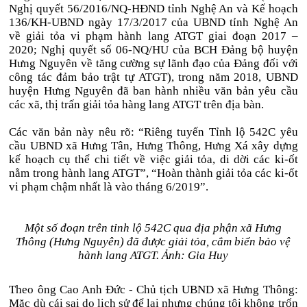
Nghị quyết 56/2016/NQ-HĐND tỉnh Nghệ An và Kế hoạch
136/KH-UBND ngày 17/3/2017 của UBND tỉnh Nghệ An
về giải tỏa vi phạm hành lang ATGT giai đoạn 2017 –
2020; Nghị quyết số 06-NQ/HU của BCH Đảng bộ huyện
Hưng Nguyên về tăng cường sự lãnh đạo của Đảng đối với
công tác đảm bảo trật tự ATGT), trong năm 2018, UBND
huyện Hưng Nguyên đã ban hành nhiều văn bản yêu cầu
các xã, thị trấn giải tỏa hàng lang ATGT trên địa bàn.
Các văn bản này nêu rõ: “Riêng tuyến Tỉnh lộ 542C yêu
cầu UBND xã Hưng Tân, Hưng Thông, Hưng Xá xây dựng
kế hoạch cụ thể chi tiết về việc giải tỏa, di dời các ki-ốt
nằm trong hành lang ATGT”, “Hoàn thành giải tỏa các ki-ốt
vi phạm chậm nhất là vào tháng 6/2019”.
Một số đoạn trên tỉnh lộ 542C qua địa phận xã Hưng
Thông (Hưng Nguyên) đã được giải tỏa, cắm biển bảo vệ
hành lang ATGT. Ảnh: Gia Huy
Theo ông Cao Anh Đức - Chủ tịch UBND xã Hưng Thông:
Mặc dù cái sai do lịch sử để lại nhưng chúng tôi không trốn