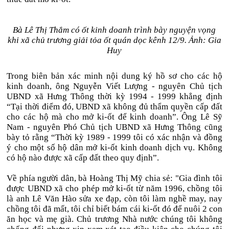
Bà Lê Thị Thắm có ốt kinh doanh trình bày nguyện vọng
khi xã chủ trương giải tỏa ốt quán dọc kênh 12/9. Ảnh: Gia
Huy
Trong biên bản xác minh nội dung ký hồ sơ cho các hộ
kinh doanh, ông Nguyễn Viết Lượng - nguyên Chủ tịch
UBND xã Hưng Thông thời kỳ 1994 - 1999 khẳng định
“Tại thời điểm đó, UBND xã không đủ thẩm quyền cấp đất
cho các hộ mà cho mở ki-ốt để kinh doanh”. Ông Lê Sỹ
Nam - nguyên Phó Chủ tịch UBND xã Hưng Thông cũng
bày tỏ rằng “Thời kỳ 1989 - 1999 tôi có xác nhận và đồng
ý cho một số hộ dân mở ki-ốt kinh doanh dịch vụ. Không
có hộ nào được xã cấp đất theo quy định”.
Về phía người dân, bà Hoàng Thị Mỹ chia sẻ: "Gia đình tôi
được UBND xã cho phép mở ki-ốt từ năm 1996, chồng tôi
là anh Lê Văn Hào sửa xe đạp, còn tôi làm nghề may, nay
chồng tôi đã mất, tôi chỉ biết bám cái ki-ốt đó để nuôi 2 con
ăn học và mẹ già. Chủ trương Nhà nước chúng tôi không