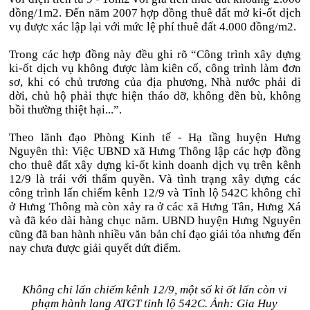
đồng/1m2. Đến năm 2007 hợp đồng thuê đất mở ki-ốt dịch
vụ được xác lập lại với mức lệ phí thuê đất 4.000 đồng/m2.
Trong các hợp đồng này đều ghi rõ “Công trình xây dựng
ki-ốt dịch vụ không được làm kiên cố, công trình làm đơn
sơ, khi có chủ trương của địa phương, Nhà nước phải di
dời, chủ hộ phải thực hiện tháo dỡ, không đền bù, không
bồi thường thiệt hại...”.
Theo lãnh đạo Phòng Kinh tế - Hạ tầng huyện Hưng
Nguyên thì: Việc UBND xã Hưng Thông lập các hợp đồng
cho thuê đất xây dựng ki-ốt kinh doanh dịch vụ trên kênh
12/9 là trái với thẩm quyền. Và tình trạng xây dựng các
công trình lấn chiếm kênh 12/9 và Tỉnh lộ 542C không chỉ
ở Hưng Thông mà còn xảy ra ở các xã Hưng Tân, Hưng Xá
và đã kéo dài hàng chục năm. UBND huyện Hưng Nguyên
cũng đã ban hành nhiều văn bản chỉ đạo giải tỏa nhưng đến
nay chưa được giải quyết dứt điểm.
Không chỉ lấn chiếm kênh 12/9, một số ki ốt lấn còn vi
phạm hành lang ATGT tỉnh lộ 542C. Ảnh: Gia Huy