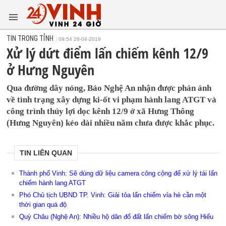
TIN TRONG TỈNH
09:54 26-04-2019
Xử lý dứt điểm lấn chiếm kênh 12/9
ở Hưng Nguyên
Qua đường dây nóng, Báo Nghệ An nhận được phản ánh
về tình trạng xây dựng ki-ốt vi phạm hành lang ATGT và
công trình thủy lợi dọc kênh 12/9 ở xã Hưng Thông
(Hưng Nguyên) kéo dài nhiều năm chưa được khắc phục.
TIN LIÊN QUAN
Thành phố Vinh: Sẽ dùng dữ liệu camera công cộng để xử lý tái lấn
chiếm hành lang ATGT
Phó Chủ tịch UBND TP. Vinh: Giải tỏa lấn chiếm vỉa hè cần một
thời gian quá độ
Quỳ Châu (Nghệ An): Nhiều hộ dân đổ đất lấn chiếm bờ sông Hiếu