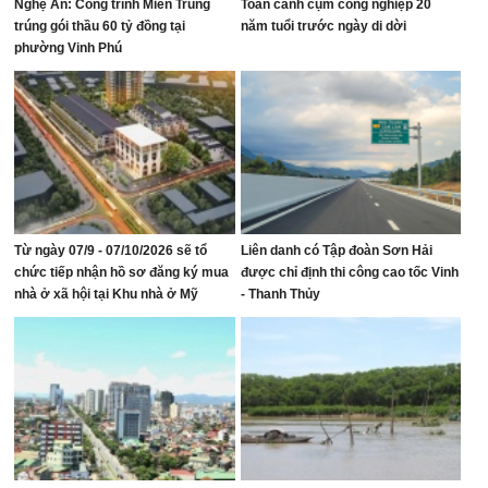
Nghệ An: Công trình Miền Trung
Toàn cảnh cụm công nghiệp 20
trúng gói thầu 60 tỷ đồng tại
năm tuổi trước ngày di dời
phường Vinh Phú
Từ ngày 07/9 - 07/10/2026 sẽ tổ
Liên danh có Tập đoàn Sơn Hải
chức tiếp nhận hồ sơ đăng ký mua
được chỉ định thi công cao tốc Vinh
nhà ở xã hội tại Khu nhà ở Mỹ
- Thanh Thủy
Thượng, phường Vinh Lộc