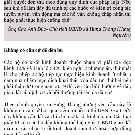
giải quyết đơn thư theo đúng quy định của pháp luật. Nếu
sau khi đã làm đầy đủ trình tự các bước và kiên trì công tác
tuyên tuyền, vận động mà các hộ vẫn không chấp nhận thì
buộc phải thực hiện cưỡng chế”
Ông Cao Anh Đức- Chủ tịch UBND xã Hưng Thông (Hưng
Nguyên)
Không có căn cứ để đền bù
Các hộ có ki-ốt kinh doanh thuộc phạm vi giải tỏa dọc
kênh 12/9 và Tỉnh lộ 542C kiến nghị 2 phương án, thứ nhất
là cho phép 22 hộ tiếp tục thực hiện kinh doanh ít nhất 5
năm nữa nhằm mục đích khai thác vốn đầu tư; thứ hai nếu
phải tháo dỡ trong năm 2019 thì yêu cầu bồi thường về đất,
giao đất tái định cư và bồi thường tài sản đã đầu tư.
Theo chính quyền xã Hưng Thông những yêu cầu này là
không có căn cứ bởi qua kiểm tra hồ sơ thì UBND xã trước
đây không cấp đất và chỉ cho mở ki-ốt kinh doanh. Các loại
giấy tờ của các hộ dân không thể hiện việc UBND giao đất
mà chỉ xác nhận ki-ốt kinh doanh tạm thời hoặc hợp đồng
thuê đất mở ki-ốt.