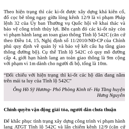
Theo hiện trạng thì các ki-ốt được xây dựng khá kiên cố,
đổ cọc bê tông ngay giữa lòng kênh 12/9 là vi phạm Pháp
lệnh 32 của Ủy ban Thường vụ Quốc hội về khai thác và
bảo vệ công trình thủy lợi. Bên cạnh đó các ki-ốt này còn
vi phạm hành lang an toan giao thông Tỉnh lộ 542C (căn cứ
theo Điều 14, 15, Nghị định số 11/2010/NĐ-CP của Chính
phủ quy định về quản lý và bảo vệ kết cấu hạ tầng giao
thông đường bộ). Cụ thể Tỉnh lộ 542C có quy mô đường
cấp 4, giới hạn hành lang an toàn giao thông là 9m cộng
với phạm vi 1m dành cho người đi bộ, tổng là 10m.
“Đối chiếu với hiện trạng thì ki-ốt các hộ dân đang nằm
trên mái ta luy của Tỉnh lộ 542C”
Ông Hồ Sỹ Hương- Phó Phòng Kinh tế- Hạ Tầng huyện
Hưng Nguyên
Chính quyền vận động giải tỏa, người dân chưa thuận
Để khắc phục tình trạng xây dựng công trình vi phạm hành
lang ATGT Tỉnh lộ 542C và lấn chiếm kênh 12/9 (căn cứ