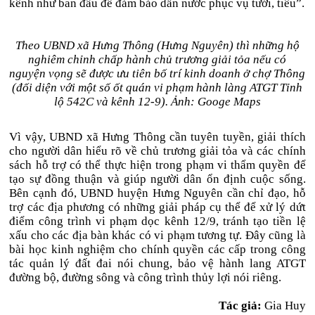
kênh như ban đầu để đảm bảo dẫn nước phục vụ tưới, tiêu”.
Theo UBND xã Hưng Thông (Hưng Nguyên) thì những hộ
nghiêm chỉnh chấp hành chủ trương giải tỏa nếu có
nguyện vọng sẽ được ưu tiên bố trí kinh doanh ở chợ Thông
(đối diện với một số ốt quán vi phạm hành làng ATGT Tỉnh
lộ 542C và kênh 12-9). Ảnh: Googe Maps
Vì vậy, UBND xã Hưng Thông cần tuyên tuyền, giải thích
cho người dân hiểu rõ về chủ trương giải tỏa và các chính
sách hỗ trợ có thể thực hiện trong phạm vi thẩm quyền để
tạo sự đồng thuận và giúp người dân ổn định cuộc sống.
Bên cạnh đó, UBND huyện Hưng Nguyên cần chỉ đạo, hỗ
trợ các địa phương có những giải pháp cụ thể để xử lý dứt
điểm công trình vi phạm dọc kênh 12/9, tránh tạo tiền lệ
xấu cho các địa bàn khác có vi phạm tương tự. Đây cũng là
bài học kinh nghiệm cho chính quyền các cấp trong công
tác quản lý đất đai nói chung, bảo vệ hành lang ATGT
đường bộ, đường sông và công trình thủy lợi nói riêng.
Tác giả:
Gia Huy