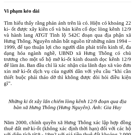
Vi phạm kéo dài
Tìm hiểu thấy rằng phản ánh trên là có. Hiện có khoảng 22
ki- ốt được xây kiên cố và bán kiên cố dọc lòng kênh 12/9
và hành lang ATGT Tỉnh lộ 542C đoạn qua địa phận xã
Hưng Thông. Nguyên nhân bắt nguồn từ những năm 1994 –
1999, để tạo thuận lợi cho người dân phát triển kinh tế, đa
dạng hóa ngành nghề, UBND xã Hưng Thông có chủ
trương cho một số hộ mở ki-ốt kinh doanh dọc kênh 12/9
để làm ăn. Ban đầu chỉ là xác nhận của lãnh đạo xã vào đơn
xin mở ki-ốt dịch vụ của người dân với yêu cầu “khi cần
thiết buộc phải tháo dỡ thì không được đòi hỏi điều kiện
gì”.
Những ki ốt xây lấn chiếm lòng kênh 12/9 đoạn qua địa
bàn xã Hưng Thông (Hưng Nguyên). Ảnh: Gia Huy
Năm 2000, chính quyền xã Hưng Thông xác lập hợp đồng
thuê đất mở ki-ốt (không xác định thời hạn) đối với các hộ
với diện tích từ 9 - 18m2 với giá tiền thuê đất khoảng 2.000