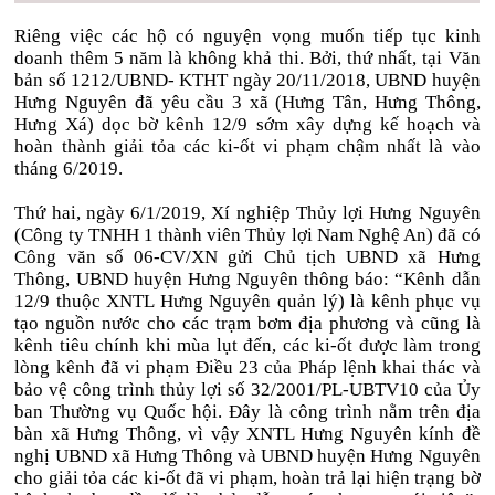
Riêng việc các hộ có nguyện vọng muốn tiếp tục kinh
doanh thêm 5 năm là không khả thi. Bởi, thứ nhất, tại Văn
bản số 1212/UBND- KTHT ngày 20/11/2018, UBND huyện
Hưng Nguyên đã yêu cầu 3 xã (Hưng Tân, Hưng Thông,
Hưng Xá) dọc bờ kênh 12/9 sớm xây dựng kế hoạch và
hoàn thành giải tỏa các ki-ốt vi phạm chậm nhất là vào
tháng 6/2019.
Thứ hai, ngày 6/1/2019, Xí nghiệp Thủy lợi Hưng Nguyên
(Công ty TNHH 1 thành viên Thủy lợi Nam Nghệ An) đã có
Công văn số 06-CV/XN gửi Chủ tịch UBND xã Hưng
Thông, UBND huyện Hưng Nguyên thông báo: “Kênh dẫn
12/9 thuộc XNTL Hưng Nguyên quản lý) là kênh phục vụ
tạo nguồn nước cho các trạm bơm địa phương và cũng là
kênh tiêu chính khi mùa lụt đến, các ki-ốt được làm trong
lòng kênh đã vi phạm Điều 23 của Pháp lệnh khai thác và
bảo vệ công trình thủy lợi số 32/2001/PL-UBTV10 của Ủy
ban Thường vụ Quốc hội. Đây là công trình nằm trên địa
bàn xã Hưng Thông, vì vậy XNTL Hưng Nguyên kính đề
nghị UBND xã Hưng Thông và UBND huyện Hưng Nguyên
cho giải tỏa các ki-ốt đã vi phạm, hoàn trả lại hiện trạng bờ