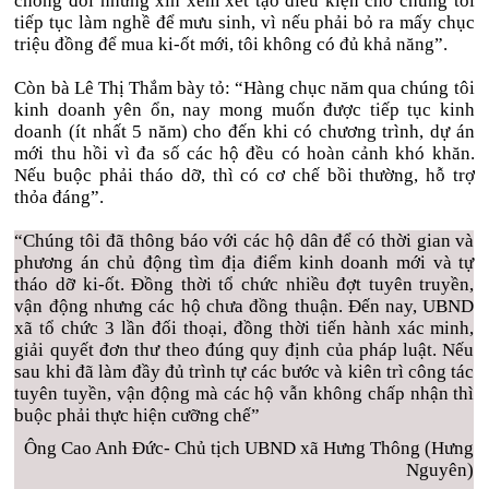
chống đối nhưng xin xem xét tạo điều kiện cho chúng tôi
tiếp tục làm nghề để mưu sinh, vì nếu phải bỏ ra mấy chục
triệu đồng để mua ki-ốt mới, tôi không có đủ khả năng”.
Còn bà Lê Thị Thắm bày tỏ: “Hàng chục năm qua chúng tôi
kinh doanh yên ổn, nay mong muốn được tiếp tục kinh
doanh (ít nhất 5 năm) cho đến khi có chương trình, dự án
mới thu hồi vì đa số các hộ đều có hoàn cảnh khó khăn.
Nếu buộc phải tháo dỡ, thì có cơ chế bồi thường, hỗ trợ
thỏa đáng”.
“Chúng tôi đã thông báo với các hộ dân để có thời gian và
phương án chủ động tìm địa điểm kinh doanh mới và tự
tháo dỡ ki-ốt. Đồng thời tổ chức nhiều đợt tuyên truyền,
vận động nhưng các hộ chưa đồng thuận. Đến nay, UBND
xã tổ chức 3 lần đối thoại, đồng thời tiến hành xác minh,
giải quyết đơn thư theo đúng quy định của pháp luật. Nếu
sau khi đã làm đầy đủ trình tự các bước và kiên trì công tác
tuyên tuyền, vận động mà các hộ vẫn không chấp nhận thì
buộc phải thực hiện cưỡng chế”
Ông Cao Anh Đức- Chủ tịch UBND xã Hưng Thông (Hưng
Nguyên)