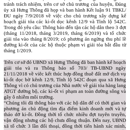
tránh trách nhiệm, trên cơ sở chủ trương của huyện, Đảng
ủy xã Hưng Thông đã họp và ban hành Kết luận 91 TBKL/
ĐU ngày 7/9/2018 về việc cho chủ trương xây dựng kế
hoạch giải tỏa các ki-ốt dọc kênh 12/9 và Tỉnh lộ 542C.
Trong đó yêu cầu: Thông báo đến tận các hộ dân theo 3 đợt
(tháng 11/2018, tháng 3/2019, tháng 6/2019) và tổ chức
giải tỏa vào tháng 8/2019; có phương án ngừng thu phí lề
đường ki-ốt của các hộ thuộc phạm vi giải tỏa bắt đầu từ
tháng 1/2019.
Trên cơ sở đó UBND xã Hưng Thông đã ban hành kế hoạch
giải tỏa và ra Thông báo số 703/ TB-UBND ngày
21/11/2018 về viêc kết thúc hợp đồng thuê đất mở dịch vụ
ki-ốt dọc bờ kênh 12/9, Tỉnh lộ 542C đoạn qua xã Hưng
Thông vì có chủ trương của Nhà nước về giải tỏa hàng lang
ATGT đường bộ, các ki-ốt vi phạm an toàn đường sông và
gây ô nhiễm môi trường.
“Chúng tôi đã thông báo với các hộ dân để có thời gian và
phương án chủ động tìm địa điểm kinh doanh mới và tự
tháo dỡ ki-ốt. Đồng thời tổ chức nhiều đợt tuyên truyền,
vận động nhưng các hộ chưa đồng thuận. Đến nay, UBND
xã tổ chức 3 lần đối thoại, đồng thời tiến hành xác minh,