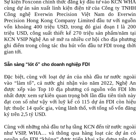
Sự kiện Foxconn chính thức đăng ký đầu tư vào KCN WHA
cùng dự án sản xuất linh kiện điện tử của Công ty TNHH
Công nghệ Everwin Precision Việt Nam do Everwin
Precision Hong Kong Company Limited đầu tư với nguồn
vốn khoảng 400 triệu USD, trong đó giai đoạn I là 200
triệu USD, công suất thiết kế 270 triệu sản phẩm/năm tại
KCN VSIP Nghệ An sẽ mở ra nhiều cơ hội cho địa phương
ghi điểm trong công tác thu hút vốn đầu tư FDI trong thời
gian tới.
Sẵn sàng “lót ổ” cho doanh nghiệp FDI
Đặc biệt, cùng với loạt dự án của nhà đầu tư nước ngoài
vào “làm tổ”, cả nước ghi nhận vào năm 2022, Nghệ An
được xếp vào Top 10 địa phương có nguồn vốn FDI lớn
nhất được xem sự kiên quan trọng bởi lần đầu tiên tỉnh này
đạt con số như vậy với luỹ kế có 115 dự án FDI còn hiệu
lực thuộc 14 quốc gia, vùng lãnh thổ, với tổng số vốn đăng
ký trên 2,5 tỷ USD.
Cùng với những nhà đầu tư hạ tầng KCN đến từ nước ngoài
như VSIP, WHA… và thông qua hàng loạt các dự án có
nguồn vốn FDI “khủng” được triển khai xây dựng trên địa