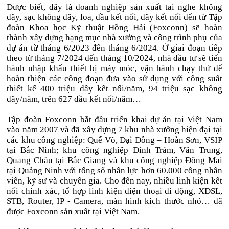
Được biết, đây là doanh nghiệp sản xuất tai nghe không
dây, sạc không dây, loa, đầu kết nối, dây kết nối đến từ Tập
đoàn Khoa học Kỹ thuật Hồng Hải (Foxconn) sẽ hoàn
thành xây dựng hạng mục nhà xưởng và công trình phụ của
dự án từ tháng 6/2023 đến tháng 6/2024. Ở giai đoạn tiếp
theo từ tháng 7/2024 đến tháng 10/2024, nhà đầu tư sẽ tiến
hành nhập khẩu thiết bị máy móc, vận hành chạy thử để
hoàn thiện các công đoạn đưa vào sử dụng với công suất
thiết kế 400 triệu dây kết nối/năm, 94 triệu sạc không
dây/năm, trên 627 đầu kết nối/năm…
Tập đoàn Foxconn bắt đầu triển khai dự án tại Việt Nam
vào năm 2007 và đã xây dựng 7 khu nhà xưởng hiện đại tại
các khu công nghiệp: Quế Võ, Đại Đồng – Hoàn Sơn, VSIP
tại Bắc Ninh; khu công nghiệp Đình Trám, Vân Trung,
Quang Châu tại Bắc Giang và khu công nghiệp Đông Mai
tại Quảng Ninh với tổng số nhân lực hơn 60.000 công nhân
viên, kỹ sư và chuyên gia. Cho đến nay, nhiều linh kiện kết
nối chính xác, tổ hợp linh kiện điện thoại di động, XDSL,
STB, Router, IP - Camera, màn hình kích thước nhỏ… đã
được Foxconn sản xuất tại Việt Nam.