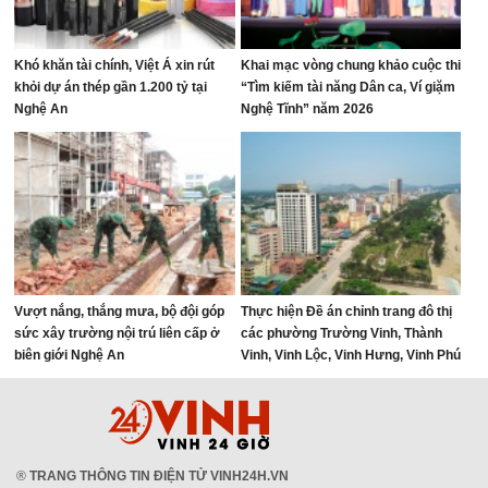
Khó khăn tài chính, Việt Á xin rút
Khai mạc vòng chung khảo cuộc thi
khỏi dự án thép gần 1.200 tỷ tại
“Tìm kiếm tài năng Dân ca, Ví giặm
Nghệ An
Nghệ Tĩnh” năm 2026
Vượt nắng, thắng mưa, bộ đội góp
Thực hiện Đề án chỉnh trang đô thị
sức xây trường nội trú liên cấp ở
các phường Trường Vinh, Thành
biên giới Nghệ An
Vinh, Vinh Lộc, Vinh Hưng, Vinh Phú
và Cửa Lò giai đoạn 2026 – 2030
®
TRANG THÔNG TIN ĐIỆN TỬ VINH24H.VN