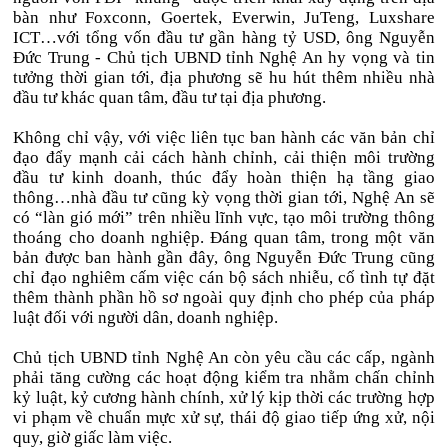
bàn như Foxconn, Goertek, Everwin, JuTeng, Luxshare
ICT…với tổng vốn đầu tư gần hàng tỷ USD, ông Nguyễn
Đức Trung - Chủ tịch UBND tỉnh Nghệ An hy vọng và tin
tưởng thời gian tới, địa phương sẽ hu hút thêm nhiều nhà
đầu tư khác quan tâm, đầu tư tại địa phương.
Không chỉ vậy, với việc liên tục ban hành các văn bản chỉ
đạo đẩy mạnh cải cách hành chỉnh, cải thiện môi trường
đầu tư kinh doanh, thúc đẩy hoàn thiện hạ tầng giao
thông…nhà đầu tư cũng kỳ vọng thời gian tới, Nghệ An sẽ
có “làn gió mới” trên nhiều lĩnh vực, tạo môi trường thông
thoáng cho doanh nghiệp. Đáng quan tâm, trong một văn
bản được ban hành gần đây, ông Nguyễn Đức Trung cũng
chỉ đạo nghiêm cấm việc cán bộ sách nhiễu, cố tình tự đặt
thêm thành phần hồ sơ ngoài quy định cho phép của pháp
luật đối với người dân, doanh nghiệp.
Chủ tịch UBND tỉnh Nghệ An còn yêu cầu các cấp, ngành
phải tăng cường các hoạt động kiểm tra nhằm chấn chỉnh
kỷ luật, kỷ cương hành chính, xử lý kịp thời các trường hợp
vi phạm về chuẩn mực xử sự, thái độ giao tiếp ứng xử, nội
quy, giờ giấc làm việc.