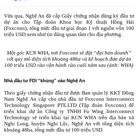
Vừa qua, Nghệ An đã cấp Giấy chứng nhận đăng ký đầu tư
dự án cho Tập đoàn Khoa học Kỹ thuật Hồng Hải
(Foxconn), tổng mức đầu tư giai đoạn 1 với nguồn vốn 100
triệu USD xem như tin đáng quan tâm cho địa phương.
Một góc KCN WHA, nơi Foxconn sẽ đặt “đại bản doanh”
với quy mô diện tích khoảng 48ha và kế hoạch đưa dự án
100 triệu USD vào vận hành vào cuối năm sau (ảnh: WHA)
Nhà đầu tư FDI “khủng” vào Nghệ An
Theo giấy chứng nhận đầu tư được Ban quản lý KKT Đông
Nam Nghệ An cấp cho nhà đầu tư Foxconn Interconnect
Technology Singapore PTE.LTD (Tập đoàn Foxconn) để
triển khai dự án Công ty TNHH Fu Wing Interconnect
Technology sẽ triển khai tại KCN WHA trên địa bàn xã
Nghi Long, huyện Nghi Lộc, Nghệ An với tổng diện tích
khoảng 48ha, tổng mức đầu tư 100 triệu USD.