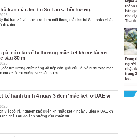
Nghệ A
thành
thủ Iran mắc kẹt tại Sri Lanka hồi hương
bàn gi
-2026
cho dự
y thủ Iran đã về nước sau hơn một tháng mắc kẹt tại Sri Lanka vì tàu
Thanh
đánh chìm.
giải cứu tài xế bị thương mắc kẹt khi xe tải rơi
c sâu 80 m
Đang t
-2026
người 
, các lực lượng chức năng đã tiếp cận, giải cứu tài xế bị thương mắc
nhặt đ
in khi xe tải rơi xuống vực sâu 80 m
trúng 
kết
t kể hành trình 4 ngày 3 đêm 'mắc kẹt' ở UAE vì
-2026
h Việt có trải nghiệm khó quên khi 'mắc kẹt' 4 ngày 3 đêm ở UAE khi
sang châu Âu do ảnh hưởng của chiến sự.