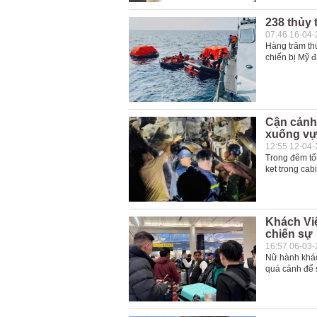
238 thủy 
07:46 16-04
Hàng trăm thủ
chiến bị Mỹ 
Cận cảnh 
xuống vự
12:55 12-04
Trong đêm tối
kẹt trong cab
Khách Việ
chiến sự
16:57 06-03
Nữ hành khác
quá cảnh để 