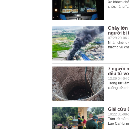
Xe khách chở
chức năng “c
Cháy lớn 
người bị
07:29 29-06
Nhân chứng c
trường vụ ch
7 người n
đều tử v
13:39 04-04
Trong lúc làm
xuống cứu nh
Giải cứu 
10:22 31-08
Tám trẻ mầm 
Lào Cai) bị 