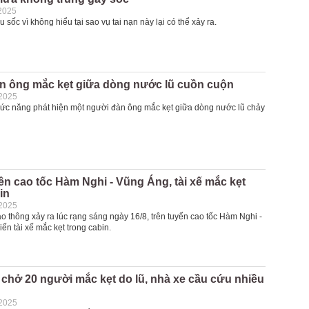
2025
 sốc vì không hiểu tại sao vụ tai nạn này lại có thể xảy ra.
n ông mắc kẹt giữa dòng nước lũ cuồn cuộn
-2025
ức năng phát hiện một người đàn ông mắc kẹt giữa dòng nước lũ chảy
ên cao tốc Hàm Nghi - Vũng Áng, tài xế mắc kẹt
in
-2025
ao thông xảy ra lúc rạng sáng ngày 16/8, trên tuyến cao tốc Hàm Nghi -
iến tài xế mắc kẹt trong cabin.
chở 20 người mắc kẹt do lũ, nhà xe cầu cứu nhiều
-2025