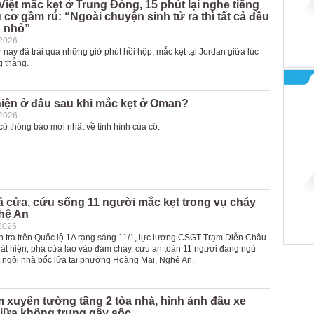
Việt mắc kẹt ở Trung Đông, 15 phút lại nghe tiếng
 cơ gầm rú: “Ngoài chuyện sinh tử ra thì tất cả đều
n nhỏ”
-2026
này đã trải qua những giờ phút hồi hộp, mắc kẹt tại Jordan giữa lúc
g thẳng.
hiện ở đâu sau khi mắc kẹt ở Oman?
-2026
ó thông báo mới nhất về tình hình của cô.
 cửa, cứu sống 11 người mắc kẹt trong vụ cháy
hệ An
2026
ần tra trên Quốc lộ 1A rạng sáng 11/1, lực lượng CSGT Trạm Diễn Châu
hát hiện, phá cửa lao vào đám cháy, cứu an toàn 11 người đang ngủ
t ngôi nhà bốc lửa tại phường Hoàng Mai, Nghệ An.
m xuyên tường tầng 2 tòa nhà, hình ảnh đầu xe
giữa không trung gây sốc