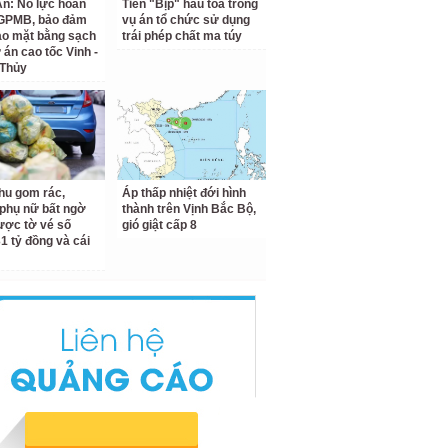
n: Nỗ lực hoàn
Tiến "Bịp" hầu tòa trong
 GPMB, bảo đảm
vụ án tổ chức sử dụng
ao mặt bằng sạch
trái phép chất ma túy
 án cao tốc Vinh -
 Thủy
hu gom rác,
Áp thấp nhiệt đới hình
phụ nữ bất ngờ
thành trên Vịnh Bắc Bộ,
ược tờ vé số
gió giật cấp 8
31 tỷ đồng và cái