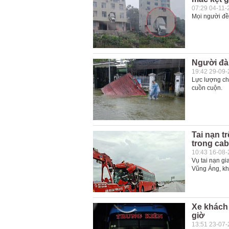
07:29 04-11-
Mọi người đều
Người đà
19:42 29-09
Lực lượng ch
cuồn cuộn.
Tai nạn tr
trong cab
10:43 16-08
Vụ tai nạn gi
Vũng Áng, kh
Xe khách 
giờ
13:51 23-07