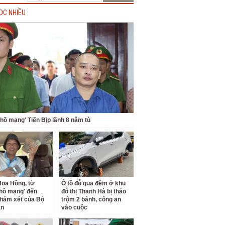
ỌC NHIỀU
 hồ mạng' Tiến Bịp lãnh 8 năm tù
oa Hồng, từ
Ô tô đỗ qua đêm ở khu
 hồ mạng' đến
đô thị Thanh Hà bị tháo
hám xét của Bộ
trộm 2 bánh, công an
an
vào cuộc