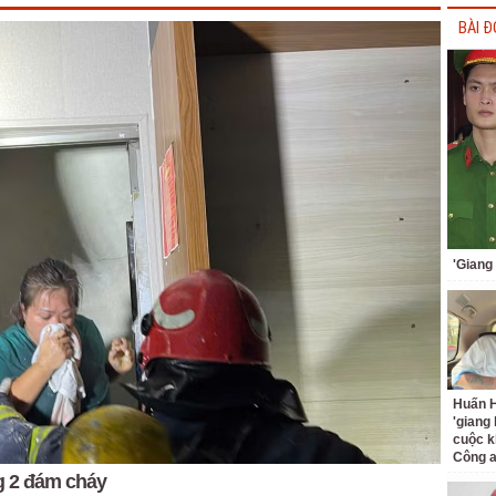
BÀI Đ
'Giang
Huấn H
'giang
cuộc k
Công 
g 2 đám cháy