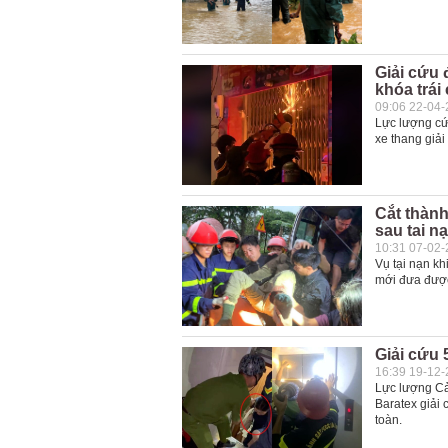
Giải cứu 
khóa trái
09:06 22-04
Lực lượng cứu
xe thang giải
Cắt thành
sau tai n
10:31 07-02
Vụ tại nạn kh
mới đưa được
Giải cứu 
16:39 19-12
Lực lượng C
Baratex giải
toàn.