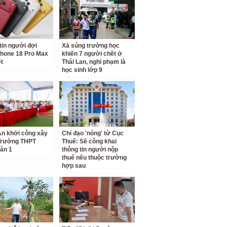
tin người đợi
Xả súng trường học
hone 18 Pro Max
khiến 7 người chết ở
ết
Thái Lan, nghi phạm là
học sinh lớp 9
n khởi công xây
Chỉ đạo 'nóng' từ Cục
Trường THPT
Thuế: Sẽ công khai
àn 1
thông tin người nộp
thuế nếu thuộc trường
hợp sau