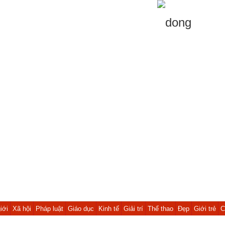
iới
Xã hội
Pháp luật
Giáo dục
Kinh tế
Giải trí
Thể thao
Đẹp
Giới trẻ
C