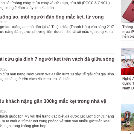
Cảnh sát Phòng cháy chữa cháy và cứu nạn, cứu hộ (PCCC & CNCH)
ẹt trong 2 đám cháy trên địa bàn.
xuống ao, một người đàn ông mắc kẹt, tử vong
-2026
 ngờ lao xuống ao nhà dân tại xã Thiệu Hóa (Thanh Hóa) vào sáng 21/7.
Thông 
c năng đã trục vớt phương tiện, đưa thi thể tài xế mắc kẹt trong xe ra
mua iP
nên bi
ải cứu gia đình 7 người kẹt trên vách đá giữa sóng
-2026
n cứu nạn bang New South Wales lần lượt đu dây để giải cứu gia đình
Nghệ A
ẹt nhiều giờ trên vách đá cheo leo sát biển.
dựng 
Nam Đ
du khách nặng gần 300kg mắc kẹt trong nhà vệ
-2026
hách quốc tịch Mỹ với thể trạng đặc biệt đã được lực lượng chức năng
ưa ra khỏi vị trí mắc kẹt trong phòng vệ sinh sau nhiều giờ triển khai
u nạn trong không gian hẹp.