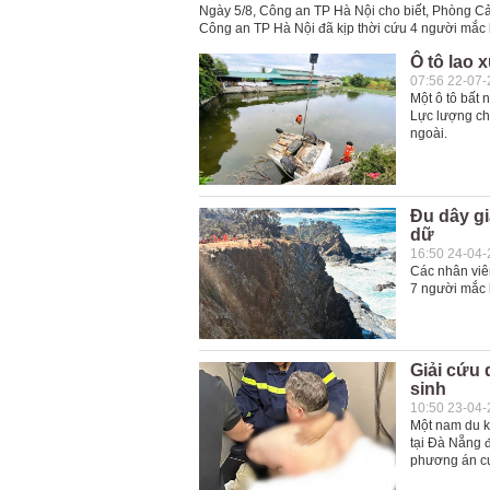
Ngày 5/8, Công an TP Hà Nội cho biết, Phòng 
Công an TP Hà Nội đã kịp thời cứu 4 người mắc k
Ô tô lao 
07:56 22-07
Một ô tô bất
Lực lượng chứ
ngoài.
Đu dây gi
dữ
16:50 24-04
Các nhân viê
7 người mắc k
Giải cứu 
sinh
10:50 23-04
Một nam du k
tại Đà Nẵng đ
phương án cứ