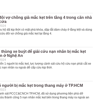
đôi vợ chồng già mắc kẹt trên tầng 4 trong căn nhà
 cửa
-2024
 hộ đã kịp thời có mặt phá khóa, dập tắt đám cháy ở tầng trệt và dùng
 cứu đôi vợ chồng già mắc kẹt tại tầng 4.
 thùng xe buýt để giải cứu nạn nhân bị mắc kẹt
ạn ở Nghệ An
-2024
iến 1 người bị mắc kẹt, lực lượng cảnh sát cứu hộ cứu nạn phải cắt xe
 nạn nhân ra ngoài để cấp cứu kịp thời.
5 người bị mắc kẹt trong thang máy ở TP.HCM
-2023
ảnh sát PCCC&CNCH TP.HCM, đã sử dụng phương tiện phá dỡ
 cứu thành công 5 nạn nhân mắc kẹt bên trong thang máy ra ngoài an