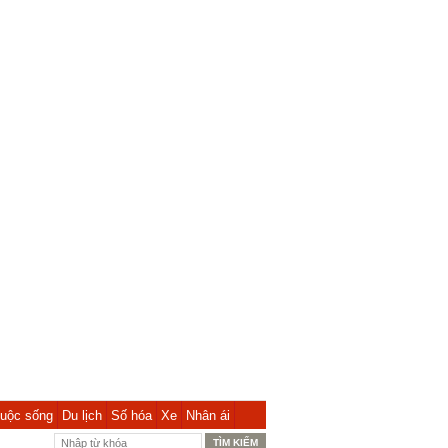
uộc sống
Du lịch
Số hóa
Xe
Nhân ái