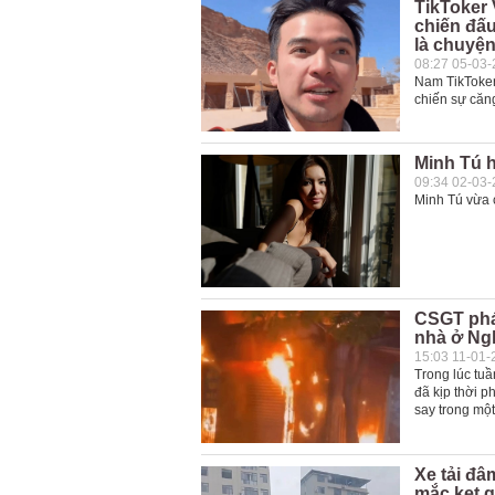
TikToker 
chiến đấu
là chuyệ
08:27 05-03
Nam TikToker 
chiến sự căn
Minh Tú 
09:34 02-03
Minh Tú vừa c
CSGT phá
nhà ở Ng
15:03 11-01-
Trong lúc tu
đã kịp thời p
say trong mộ
Xe tải đâ
mắc kẹt 