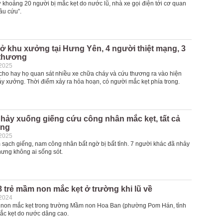
 khoảng 20 người bị mắc kẹt do nước lũ, nhà xe gọi điện tới cơ quan
ầu cứu”.
ở khu xưởng tại Hưng Yên, 4 người thiệt mạng, 3
 thương
-2025
ho hay họ quan sát nhiều xe chữa cháy và cứu thương ra vào hiện
áy xưởng. Thời điểm xảy ra hỏa hoạn, có người mắc kẹt phía trong.
hảy xuống giếng cứu công nhân mắc kẹt, tất cả
ong
-2025
 sạch giếng, nam công nhân bất ngờ bị bất tỉnh. 7 người khác đã nhảy
ưng không ai sống sót.
8 trẻ mầm non mắc kẹt ở trường khi lũ về
-2024
non mắc kẹt trong trường Mầm non Hoa Ban (phường Pom Hán, tỉnh
mắc kẹt do nước dâng cao.