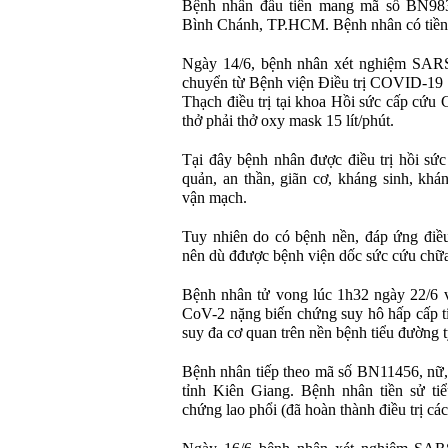
Bệnh nhân đầu tiên mang mã số BN9830, n
Bình Chánh, TP.HCM. Bệnh nhân có tiền su
Ngày 14/6, bệnh nhân xét nghiệm SARS-
chuyển từ Bệnh viện Điều trị COVID-19 Cầ
Thạch điều trị tại khoa Hồi sức cấp cu
thở phải thở oxy mask 15 lít/phút.
Tại đây bệnh nhân được điều trị hồi sứ
quản, an thần, giãn cơ, kháng sinh, khá
vận mạch.
Tuy nhiên do có bệnh nền, đáp ứng điều t
nên dù đđược bệnh viện dốc sức cứu c
Bệnh nhân tử vong lúc 1h32 ngày 22/6
CoV-2 nặng biến chứng suy hô hấp cấp t
suy đa cơ quan trên nền bệnh tiểu đường 
Bệnh nhân tiếp theo mã số BN11456, nữ, 68 
tỉnh Kiên Giang. Bệnh nhân tiền sử tiểu 
chứng lao phổi (đã hoàn thành điều trị c