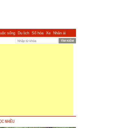
uộc sống
Du lịch
Số hóa
Xe
Nhân ái
ỌC NHIỀU