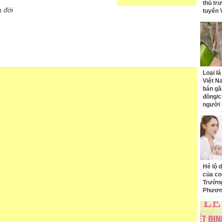
thủ tr
 đời
tuyển 
Loại l
Việt N
bán gầ
đồng/c
người
Hé lộ 
của co
Trường
Phươ