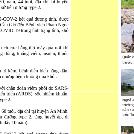
am, 44 tuổi, địa chỉ tại huyện
̛̉ tiểu đường type 2.
COV-2 kết quả dương tính, được
n Giờ đến Bệnh viện Phạm Ngọc
̛́u COVID-19 trong tình trạng tỉnh, khó
c tích cực bằng thở máy qua nội khí
ng đông, kháng viêm, insulin, thuốc
Quân d
trước
rị kém, bệnh diễn biến nặng dần,
hữa nhưng bệnh không qua khỏi.
 với chẩn đoán viêm phổi do SARS-
iến triển (ARDS), sốc nhiễm khuẩn,
type 2.
Nghệ A
trường
sản xu
tuổi, địa chỉ tại huyện An Minh,
trên Tỉ
đường type 2, tăng huyết áp, di
ách đây 10 năm).