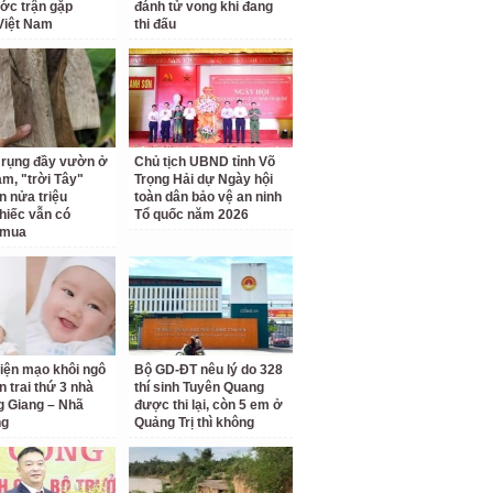
ước trận gặp
đánh tử vong khi đang
Việt Nam
thi đấu
á rụng đầy vườn ở
Chủ tịch UBND tỉnh Võ
am, "trời Tây"
Trọng Hải dự Ngày hội
n nửa triệu
toàn dân bảo vệ an ninh
hiếc vẫn có
Tổ quốc năm 2026
 mua
diện mạo khôi ngô
Bộ GD-ĐT nêu lý do 328
n trai thứ 3 nhà
thí sinh Tuyên Quang
 Giang – Nhã
được thi lại, còn 5 em ở
ng
Quảng Trị thì không