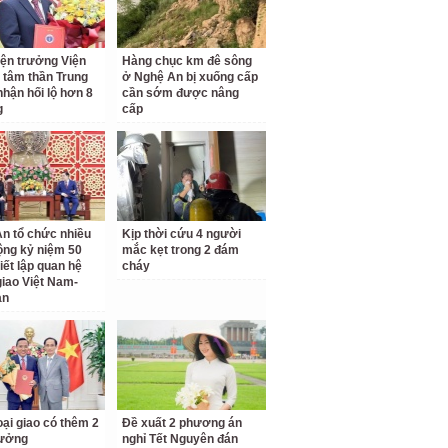
ện trưởng Viện
Hàng chục km đê sông
 tâm thần Trung
ở Nghệ An bị xuống cấp
hận hối lộ hơn 8
cần sớm được nâng
g
cấp
n tổ chức nhiều
Kịp thời cứu 4 người
ộng kỷ niệm 50
mắc kẹt trong 2 đám
iết lập quan hệ
cháy
giao Việt Nam-
an
ại giao có thêm 2
Đề xuất 2 phương án
rưởng
nghỉ Tết Nguyên đán