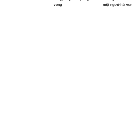
vong
một người tử vo