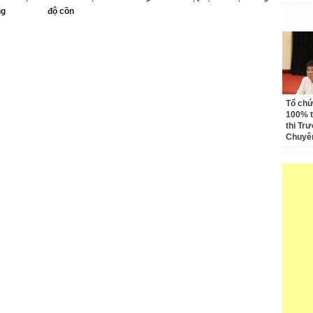
ng
độ cồn
Tổ chức
100% t
thi Tr
Chuyê