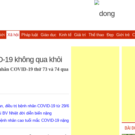
iới
Xã hội
Pháp luật
Giáo dục
Kinh tế
Giải trí
Thể thao
Đẹp
Giới trẻ
C
-19 không qua khỏi
h nhân COVID-19 thứ 73 và 74 qua
ận, điều trị bệnh nhân COVID-19 từ 29/6
i BV Nhiệt đới diễn biến nặng
 bệnh nhân cao tuổi mắc COVID-19 nặng
BÀI Đ