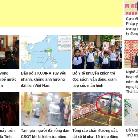
Cựu Vi
Pháp y
ương n
tỷ đồn
Nghệ A
 vong
Bão số 3 KUJIRA suy yếu
Bộ Y tế khuyến khích trẻ
hoạt đ
g bể nước
nhanh, không ảnh hưởng
đọc sách, vận động, giảm
năm th
An
đất liền Việt Nam
tiếp xúc màn hình
ngoại 
Thái L
Bộ Ngo
máy trên
Tạm giữ người đàn ông đấm
Tông rào chắn đường sắt,
Thứ t
à Tĩnh,
CSGT khi bị kiểm tra nồng
tài xế bị phạt 19 triệu đồng