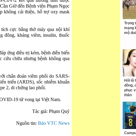
CoV-2 kết quả dương tính được
n Giờ đến Bệnh viện Phạm Ngọc
́p không cải thiện, hỗ trợ oxy mask
Trọng 
mạng k
c tích cực bằng thở máy qua nội khí
mộ đuổ
ng đông, kháng viêm, insulin, thuốc
́p ứng điều trị kém, bệnh diễn biến
sức cứu chữa nhưng bệnh không qua
6 với chẩn đoán viêm phổi do SARS-
Hối lộ 
iến triển (ARDS), sốc nhiễm khuẩn
đồng, 
ype 2, di chứng lao phổi.
phục v
thần
COVID-19 tử vong tại Việt Nam.
Tác giả: Phạm Quý
Nguồn tin:
Báo VTC News
Campuc