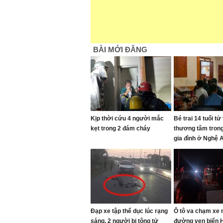
BÀI MỚI ĐĂNG
Kịp thời cứu 4 người mắc
Bé trai 14 tuổi tử
kẹt trong 2 đám cháy
thương tâm tron
gia đình ở Nghệ 
Đạp xe tập thể dục lúc rạng
Ô tô va chạm xe 
sáng, 2 người bị tông tử
đường ven biển H