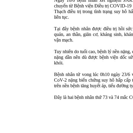
Ngày 16/6 bệnh nhân xét nghiệm SARS-
chuyển từ Bệnh viện Điều trị COVID-19 Cầ
Thạch điều trị trong tình trạng suy hô hâ
liên tục.
Tại đây bệnh nhân được điều trị hồi sứ
quản, an thần, giãn cơ, kháng sinh, khá
vận mạch.
Tuy nhiên do tuổi cao, bệnh lý nền nặng, đa
nặng dần nên dù được bệnh viện dốc 
khỏi.
Bệnh nhân tử vong lúc 0h10 ngày 23/
CoV-2 nặng biến chứng suy hô hấp cấp t
trên nền bệnh tăng huyết áp, tiểu đường t
Đây là hai bệnh nhân thứ 73 và 74 mắc 