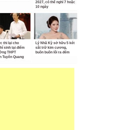
2027, có thể nghỉ 7 hoặc
10 ngày
 thi lại cho
Lý Nhã Kỳ sở hữu 5 két
hí sinh tại điểm
sắt trữ kim cương,
ường THPT
buồn buồn lôi ra đếm
n Tuyên Quang