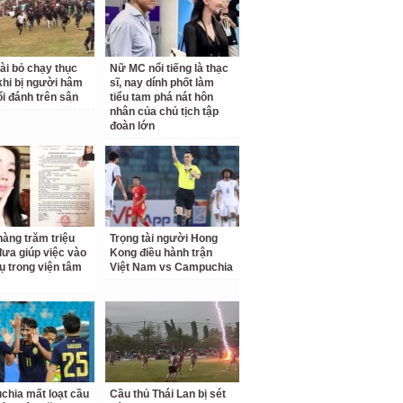
tài bỏ chạy thục
Nữ MC nổi tiếng là thạc
hi bị người hâm
sĩ, nay dính phốt làm
i đánh trên sân
tiểu tam phá nát hôn
nhân của chủ tịch tập
đoàn lớn
hàng trăm triệu
Trọng tài người Hong
đưa giúp việc vào
Kong điều hành trận
ụ trong viện tâm
Việt Nam vs Campuchia
hia mất loạt cầu
Cầu thủ Thái Lan bị sét