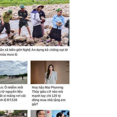
ân xã biên giới Nghệ An dựng kè chống sạt lở
 mùa mưa lũ
n: Ô nhiễm môi
Hoa hậu Mai Phương
 từ nguyên liệu
Thúy giàu cỡ nào mà
ất xi măng rơi vãi
mạnh tay chi 120 tỷ
nh lộ ĐT.538
đồng mua nhà tặng em
gái?