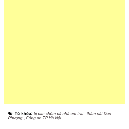
Từ khóa:
bị can chém cả nhà em trai
,
thảm sát Đan
Phượng
,
Công an TP Hà Nội