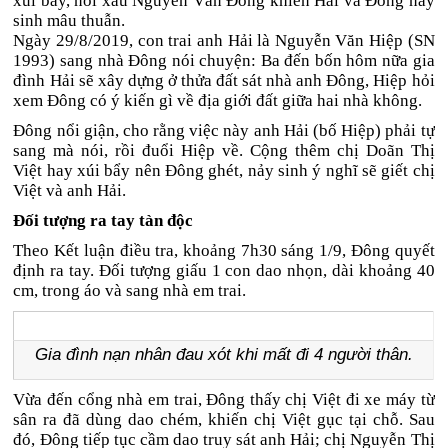
xúi bẩy, nói xấu Nguyễn Văn Đông khiến Hải và Đông nảy
sinh mâu thuẫn.
Ngày 29/8/2019, con trai anh Hải là Nguyễn Văn Hiệp (SN
1993) sang nhà Đông nói chuyện: Ba đến bốn hôm nữa gia
đình Hải sẽ xây dựng ở thửa đất sát nhà anh Đông, Hiệp hỏi
xem Đông có ý kiến gì về địa giới đất giữa hai nhà không.
Đông nổi giận, cho rằng việc này anh Hải (bố Hiệp) phải tự
sang mà nói, rồi đuổi Hiệp về. Cộng thêm chị Doãn Thị
Việt hay xúi bẩy nên Đông ghét, nảy sinh ý nghĩ sẽ giết chị
Việt và anh Hải.
Đối tượng ra tay tàn độc
Theo Kết luận điều tra, khoảng 7h30 sáng 1/9, Đông quyết
định ra tay. Đối tượng giấu 1 con dao nhọn, dài khoảng 40
cm, trong áo và sang nhà em trai.
Gia đình nạn nhân đau xót khi mất đi 4 người thân.
Vừa đến cổng nhà em trai, Đông thấy chị Việt đi xe máy từ
sân ra đã dùng dao chém, khiến chị Việt gục tại chỗ. Sau
đó, Đông tiếp tục cầm dao truy sát anh Hải; chị Nguyễn Thị