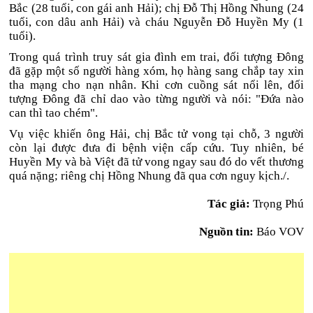
Bắc (28 tuổi, con gái anh Hải); chị Đỗ Thị Hồng Nhung (24
tuổi, con dâu anh Hải) và cháu Nguyễn Đỗ Huyền My (1
tuổi).
Trong quá trình truy sát gia đình em trai, đối tượng Đông
đã gặp một số người hàng xóm, họ hàng sang chắp tay xin
tha mạng cho nạn nhân. Khi cơn cuồng sát nổi lên, đối
tượng Đông đã chỉ dao vào từng người và nói: "Đứa nào
can thì tao chém".
Vụ việc khiến ông Hải, chị Bắc tử vong tại chỗ, 3 người
còn lại được đưa đi bệnh viện cấp cứu. Tuy nhiên, bé
Huyền My và bà Việt đã tử vong ngay sau đó do vết thương
quá nặng; riêng chị Hồng Nhung đã qua cơn nguy kịch./.
Tác giả:
Trọng Phú
Nguồn tin:
Báo VOV