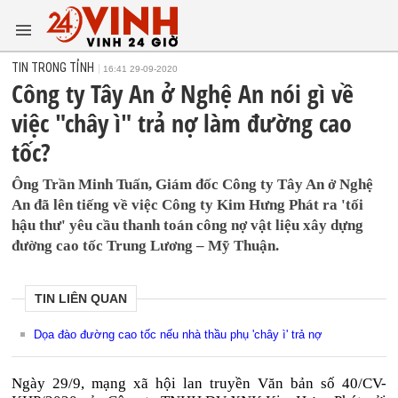
TIN TRONG TỈNH
16:41 29-09-2020
Công ty Tây An ở Nghệ An nói gì về
việc "chây ì" trả nợ làm đường cao
tốc?
Ông Trần Minh Tuấn, Giám đốc Công ty Tây An ở Nghệ
An đã lên tiếng về việc Công ty Kim Hưng Phát ra 'tối
hậu thư' yêu cầu thanh toán công nợ vật liệu xây dựng
đường cao tốc Trung Lương – Mỹ Thuận.
TIN LIÊN QUAN
Dọa đào đường cao tốc nếu nhà thầu phụ 'chây ì' trả nợ
Ngày 29/9, mạng xã hội lan truyền Văn bản số 40/CV-