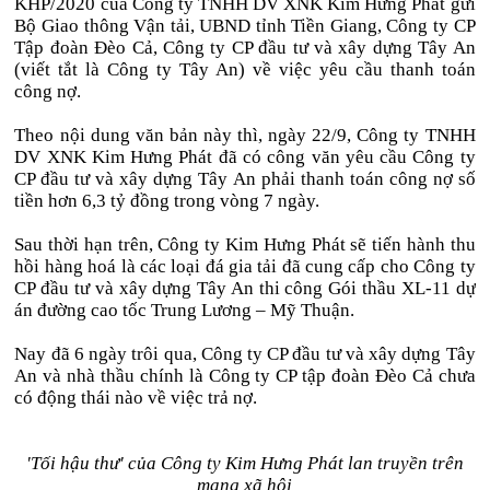
KHP/2020 của Công ty TNHH DV XNK Kim Hưng Phát gửi
Bộ Giao thông Vận tải, UBND tỉnh Tiền Giang, Công ty CP
Tập đoàn Đèo Cả, Công ty CP đầu tư và xây dựng Tây An
(viết tắt là Công ty Tây An) về việc yêu cầu thanh toán
công nợ.
Theo nội dung văn bản này thì, ngày 22/9, Công ty TNHH
DV XNK Kim Hưng Phát đã có công văn yêu cầu Công ty
CP đầu tư và xây dựng Tây An phải thanh toán công nợ số
tiền hơn 6,3 tỷ đồng trong vòng 7 ngày.
Sau thời hạn trên, Công ty Kim Hưng Phát sẽ tiến hành thu
hồi hàng hoá là các loại đá gia tải đã cung cấp cho Công ty
CP đầu tư và xây dựng Tây An thi công Gói thầu XL-11 dự
án đường cao tốc Trung Lương – Mỹ Thuận.
Nay đã 6 ngày trôi qua, Công ty CP đầu tư và xây dựng Tây
An và nhà thầu chính là Công ty CP tập đoàn Đèo Cả chưa
có động thái nào về việc trả nợ.
'Tối hậu thư' của Công ty Kim Hưng Phát lan truyền trên
mạng xã hội