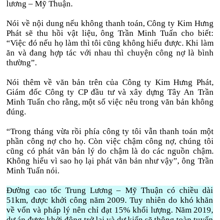
lương – Mỹ Thuận.
Nói về nội dung nếu không thanh toán, Công ty Kim Hưng
Phát sẽ thu hồi vật liệu, ông Trần Minh Tuấn cho biết:
“Việc đó nếu họ làm thì tôi cũng không hiểu được. Khi làm
ăn và đang hợp tác với nhau thì chuyện công nợ là bình
thường”.
Nói thêm về văn bản trên của Công ty Kim Hưng Phát,
Giám đốc Công ty CP đầu tư và xây dựng Tây An Trần
Minh Tuấn cho rằng, một số việc nêu trong văn bản không
đúng.
“Trong tháng vừa rồi phía công ty tôi vẫn thanh toán một
phần công nợ cho họ. Còn việc chậm công nợ, chúng tôi
cũng có phát văn bản lý do chậm là do các nguồn chậm.
Không hiểu vì sao họ lại phát văn bản như vậy”, ông Trần
Minh Tuấn nói.
Đường cao tốc Trung Lương – Mỹ Thuận có chiều dài
51km, được khởi công năm 2009. Tuy nhiên do khó khăn
về vốn và pháp lý nên chỉ đạt 15% khối lượng. Năm 2019,
dự án được khởi động trở lại và dự kiến sẽ thông toàn tuyến