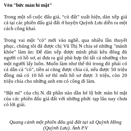
Vén "bức màn bí mật"
Trong một số cuộc đấu giá, “cò đất” xuất hiện, dàn xếp giá
cả tại các phiên đấu giá đất ở huyện Quỳnh Lưu diễn ra một
cách công khai.
Trong vai một "cò" mới vào nghề, qua nhiều lần thuyết
phục, chúng tôi đã được chị Vũ Thị N chia sẻ những "mánh
khóe" làm ăn: Để dàn xếp được mình phải kêu đông đủ
người có hồ sơ, ai đưa ra giá phù hợp thì tất cả nhường cho
một người lấy luôn. Muốn làm như thế thì trong đó phải có
cả dân cả "cò", tiền ai cũng được chia cả, nếu được 50 triệu
đồng mà có 10 hồ sơ thì mỗi hồ sơ được 3 triệu, còn 20
triệu chia cho những anh em có công đi làm.
“Bật mí” của chị N. đã phần nào dần hé lộ bức màn bí mật
của các phiên đấu giá đất với những phức tạp lâu nay chưa
có lời giải.
Quang cảnh một phiên đấu giá đất tại xã Quỳnh Hồng
(Quỳnh Lưu). Ảnh P.V