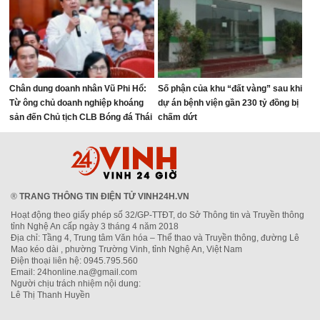
Chân dung doanh nhân Vũ Phi Hổ:
Số phận của khu “đất vàng” sau khi
Từ ông chủ doanh nghiệp khoáng
dự án bệnh viện gần 230 tỷ đồng bị
sản đến Chủ tịch CLB Bóng đá Thái
chấm dứt
Nguyên
®
TRANG THÔNG TIN ĐIỆN TỬ VINH24H.VN
Hoạt động theo giấy phép số 32/GP-TTĐT, do Sở Thông tin và Truyền thông
tỉnh Nghệ An cấp ngày 3 tháng 4 năm 2018
Địa chỉ: Tầng 4, Trung tâm Văn hóa – Thể thao và Truyền thông, đường Lê
Mao kéo dài , phường Trường Vinh, tỉnh Nghệ An, Việt Nam
Điện thoại liên hệ: 0945.795.560
Email: 24honline.na@gmail.com
Người chịu trách nhiệm nội dung:
Lê Thị Thanh Huyền