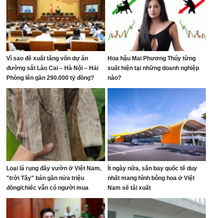
Vì sao đề xuất tăng vốn dự án
Hoa hậu Mai Phương Thúy từng
đường sắt Lào Cai – Hà Nội – Hải
xuất hiện tại những doanh nghiệp
Phòng lên gần 290.000 tỷ đồng?
nào?
Loại lá rụng đầy vườn ở Việt Nam,
Ít ngày nữa, sân bay quốc tế duy
"trời Tây" bán gần nửa triệu
nhất mang hình bông hoa ở Việt
đồng/chiếc vẫn có người mua
Nam sẽ tái xuất