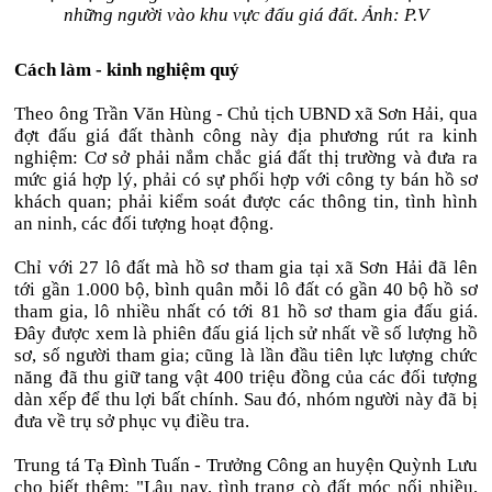
những người vào khu vực đấu giá đất. Ảnh: P.V
Cách làm - kinh nghiệm quý
Theo ông Trần Văn Hùng - Chủ tịch UBND xã Sơn Hải, qua
đợt đấu giá đất thành công này địa phương rút ra kinh
nghiệm: Cơ sở phải nắm chắc giá đất thị trường và đưa ra
mức giá hợp lý, phải có sự phối hợp với công ty bán hồ sơ
khách quan; phải kiểm soát được các thông tin, tình hình
an ninh, các đối tượng hoạt động.
Chỉ với 27 lô đất mà hồ sơ tham gia tại xã Sơn Hải đã lên
tới gần 1.000 bộ, bình quân mỗi lô đất có gần 40 bộ hồ sơ
tham gia, lô nhiều nhất có tới 81 hồ sơ tham gia đấu giá.
Đây được xem là phiên đấu giá lịch sử nhất về số lượng hồ
sơ, số người tham gia; cũng là lần đầu tiên lực lượng chức
năng đã thu giữ tang vật 400 triệu đồng của các đối tượng
dàn xếp để thu lợi bất chính. Sau đó, nhóm người này đã bị
đưa về trụ sở phục vụ điều tra.
Trung tá Tạ Đình Tuấn - Trưởng Công an huyện Quỳnh Lưu
cho biết thêm: "Lâu nay, tình trạng cò đất móc nối nhiều,