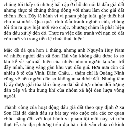
chúng tôi thấy có những bất cập ở chỗ dù nói là đấu giá đất
nhưng thực tế chúng thông đồng với nhau làm cho giá đất
chênh lệch. Đây là hành vi vi phạm pháp luật, gây thiệt hại
cho nhà nước. Qua quá trình đấu tranh nghiên cứu, chúng
tôi tìm ra quy luật mới vào cuộc, phương châm là phát hiện
đến đâu xử lý đến đó. Thực ra việc đấu tranh với nạn cò đất
còn mới và trong tiền lệ chưa thực hiện".
Mặc dù đã qua hơn 1 tháng, nhưng anh Nguyễn Huy Nam
và nhiều người dân xã Sơn Hải vẫn không dấu được lo sợ
khi kể về sự xuất hiện của nhiều nhóm người lạ xăm trổ
đầy mình, lảng vảng gần khu vực đấu giá. Hơn nữa còn có
nhiều ô tô của Vinh, Diễn Châu… thậm chí là Quảng Ninh
cũng về nên người dân sợ không mua được đất. Nhưng tâm
lý ấy được giải tỏa khi công an đã bắt được nhóm đối tượng
dàn xếp và thu hung khí của nhóm xã hội đen lượn vòng
ngoài.
Thành công của hoạt động đấu giá đất theo quy định ở xã
Sơn Hải đã đánh dấu sự bắt tay vào cuộc của các cơ quan
chức năng đối với loại hành vi phạm tội mới này, vì trên
thực tế, các địa phương trên địa bàn tỉnh vẫn chưa có kinh