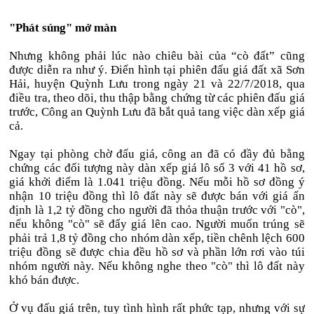
"Phát súng" mở màn
Nhưng không phải lúc nào chiêu bài của “cò đất” cũng
được diễn ra như ý. Điển hình tại phiên đấu giá đất xã Sơn
Hải, huyện Quỳnh Lưu trong ngày 21 và 22/7/2018, qua
điều tra, theo dõi, thu thập bằng chứng từ các phiên đấu giá
trước, Công an Quỳnh Lưu đã bắt quả tang việc dàn xếp giá
cả.
Ngay tại phòng chờ đấu giá, công an đã có đầy đủ bằng
chứng các đối tượng này dàn xếp giá lô số 3 với 41 hồ sơ,
giá khởi điểm là 1.041 triệu đồng. Nếu mỗi hồ sơ đồng ý
nhận 10 triệu đồng thì lô đất này sẽ được bán với giá ấn
định là 1,2 tỷ đồng cho người đã thỏa thuận trước với "cò",
nếu không "cò" sẽ đẩy giá lên cao. Người muốn trúng sẽ
phải trả 1,8 tỷ đồng cho nhóm dàn xếp, tiền chênh lệch 600
triệu đồng sẽ được chia đều hồ sơ và phần lớn rơi vào túi
nhóm người này. Nếu không nghe theo "cò" thì lô đất này
khó bán được.
Ở vụ đấu giá trên, tuy tình hình rất phức tạp, nhưng với sự