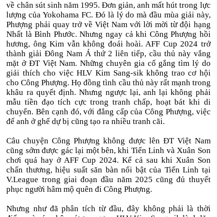
về chân sút sinh năm 1995. Đơn giản, anh mất hút trong lực
lượng của Yokohama FC. Đó là lý do mà đầu mùa giải này,
Phượng phải quay trở về Việt Nam với lời mời từ đội hạng
Nhất là Bình Phước. Nhưng ngay cả khi Công Phượng hồi
hương, ông Kim vẫn không đoái hoài. AFF Cup 2024 trở
thành giải Đông Nam Á thứ 2 liên tiếp, cầu thủ này vắng
mặt ở ĐT Việt Nam. Những chuyên gia cố gắng tìm lý do
giải thích cho việc HLV Kim Sang-sik không trao cơ hội
cho Công Phượng. Họ đồng tình cầu thủ này rất mạnh trong
khâu ra quyết định. Nhưng ngược lại, anh lại không phải
mẫu tiền đạo tích cực trong tranh chấp, hoạt bát khi di
chuyển. Bên cạnh đó, với đẳng cấp của Công Phượng, việc
để anh ở ghế dự bị cũng tạo ra nhiều tranh cãi.
Câu chuyện Công Phượng không được lên ĐT Việt Nam
cũng sớm được gác lại một bên, khi Tiến Linh và Xuân Son
chơi quá hay ở AFF Cup 2024. Kể cả sau khi Xuân Son
chấn thương, hiệu suất săn bàn nổi bật của Tiến Linh tại
V.League trong giai đoạn đầu năm 2025 cũng đủ thuyết
phục người hâm mộ quên đi Công Phượng.
Nhưng như đã phân tích từ đầu, đây không phải là thời