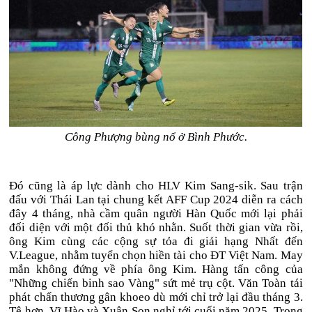
Công Phượng bùng nổ ở Bình Phước.
Đó cũng là áp lực dành cho HLV Kim Sang-sik. Sau trận
đấu với Thái Lan tại chung kết AFF Cup 2024 diễn ra cách
đây 4 tháng, nhà cầm quân người Hàn Quốc mới lại phải
đối diện với một đối thủ khó nhằn. Suốt thời gian vừa rồi,
ông Kim cùng các cộng sự tỏa đi giải hạng Nhất đến
V.League, nhằm tuyển chọn hiền tài cho ĐT Việt Nam. May
mắn không đứng về phía ông Kim. Hàng tấn công của
"Những chiến binh sao Vàng" sứt mẻ trụ cột. Văn Toàn tái
phát chấn thương gân khoeo dù mới chỉ trở lại đầu tháng 3.
Tệ hơn, Vĩ Hào và Xuân Son nghỉ tới cuối năm 2025. Trong