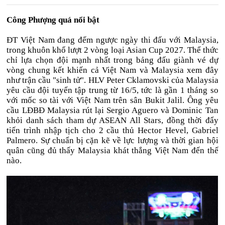
Công Phượng quá nổi bật
ĐT Việt Nam đang đếm ngược ngày thi đấu với Malaysia,
trong khuôn khổ lượt 2 vòng loại Asian Cup 2027. Thể thức
chỉ lựa chọn đội mạnh nhất trong bảng đấu giành vé dự
vòng chung kết khiến cả Việt Nam và Malaysia xem đây
như trận cầu "sinh tử". HLV Peter Cklamovski của Malaysia
yêu cầu đội tuyển tập trung từ 16/5, tức là gần 1 tháng so
với mốc so tài với Việt Nam trên sân Bukit Jalil. Ông yêu
cầu LĐBĐ Malaysia rút lại Sergio Aguero và Dominic Tan
khỏi danh sách tham dự ASEAN All Stars, đồng thời đẩy
tiến trình nhập tịch cho 2 cầu thủ Hector Hevel, Gabriel
Palmero. Sự chuẩn bị cặn kẽ về lực lượng và thời gian hội
quân cũng đủ thấy Malaysia khát thắng Việt Nam đến thế
nào.