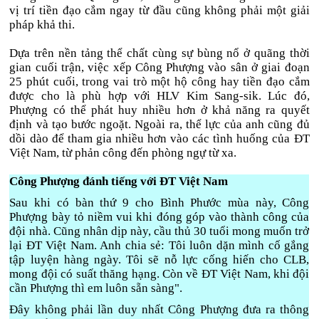
vị trí tiền đạo cắm ngay từ đầu cũng không phải một giải
pháp khả thi.
Dựa trên nền tảng thể chất cùng sự bùng nổ ở quãng thời
gian cuối trận, việc xếp Công Phượng vào sân ở giai đoạn
25 phút cuối, trong vai trò một hộ công hay tiền đạo cắm
được cho là phù hợp với HLV Kim Sang-sik. Lúc đó,
Phượng có thể phát huy nhiều hơn ở khả năng ra quyết
định và tạo bước ngoặt. Ngoài ra, thể lực của anh cũng đủ
dồi dào để tham gia nhiều hơn vào các tình huống của ĐT
Việt Nam, từ phản công đến phòng ngự từ xa.
Công Phượng đánh tiếng với ĐT Việt Nam
Sau khi có bàn thứ 9 cho Bình Phước mùa này, Công
Phượng bày tỏ niềm vui khi đóng góp vào thành công của
đội nhà. Cũng nhân dịp này, cầu thủ 30 tuổi mong muốn trở
lại ĐT Việt Nam. Anh chia sẻ: Tôi luôn dặn mình cố gắng
tập luyện hàng ngày. Tôi sẽ nỗ lực cống hiến cho CLB,
mong đội có suất thăng hạng. Còn về ĐT Việt Nam, khi đội
cần Phượng thì em luôn sẵn sàng".
Đây không phải lần duy nhất Công Phượng đưa ra thông