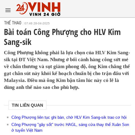
THỂ THAO
07:46 28-04-2025
Bài toán Công Phượng cho HLV Kim
Sang-sik
Công Phượng không phải là lựa chọn của HLV Kim Sang-
sik tại ĐT Việt Nam. Nhưng ở bối cảnh hàng công sứt mẻ
về chấn thương và sụt giảm phong độ, ông Kim chẳng thể
gạt chân sút này khỏi kế hoạch chuẩn bị cho trận đấu với
Malaysia. Điều mà ông Kim bận tâm lúc này có lẽ là
dùng anh thế nào sao cho phù hợp.
TIN LIÊN QUAN
Công Phượng liên tục ghi bàn, chờ HLV Kim Sang-sik trao cơ hội
Công Phượng "gây sốt" trước HAGL, sáng cửa thay thế Xuân Son
ở tuyển Việt Nam