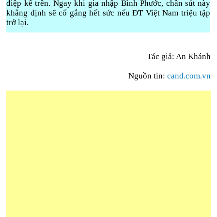
điệp kể trên. Ngay khi gia nhập Bình Phước, chân sút này
khẳng định sẽ cố gắng hết sức nếu ĐT Việt Nam triệu tập
trở lại.
Tác giả: An Khánh
Nguồn tin:
cand.com.vn