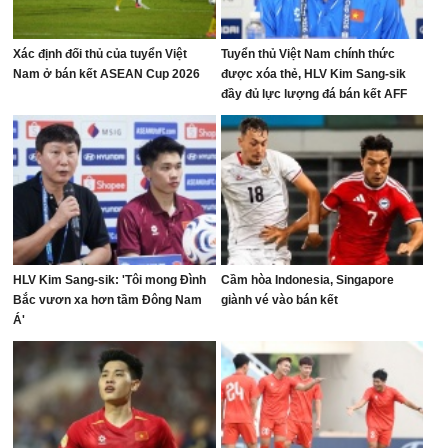
Xác định đối thủ của tuyển Việt
Tuyển thủ Việt Nam chính thức
Nam ở bán kết ASEAN Cup 2026
được xóa thẻ, HLV Kim Sang-sik
đầy đủ lực lượng đá bán kết AFF
Cup
HLV Kim Sang-sik: 'Tôi mong Đình
Cầm hòa Indonesia, Singapore
Bắc vươn xa hơn tầm Đông Nam
giành vé vào bán kết
Á'