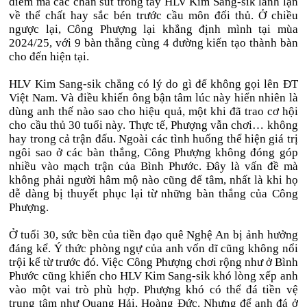
điểm mà các chân sút trong tay HLV Kim Sang-sik lành lặn
về thể chất hay sắc bén trước cầu môn đối thủ. Ở chiều
ngược lại, Công Phượng lại khẳng định mình tại mùa
2024/25, với 9 bàn thắng cùng 4 đường kiến tạo thành bàn
cho đến hiện tại.
HLV Kim Sang-sik chẳng có lý do gì để không gọi lên ĐT
Việt Nam. Và điều khiến ông bận tâm lúc này hiển nhiên là
dùng anh thế nào sao cho hiệu quả, một khi đã trao cơ hội
cho cầu thủ 30 tuổi này. Thực tế, Phượng vẫn chơi… không
hay trong cả trận đấu. Ngoài các tình huống thể hiện giá trị
ngôi sao ở các bàn thắng, Công Phượng không đóng góp
nhiều vào mạch trận của Bình Phước. Đây là vấn đề mà
không phải người hâm mộ nào cũng để tâm, nhất là khi họ
dễ dàng bị thuyết phục lại từ những bàn thắng của Công
Phượng.
Ở tuổi 30, sức bền của tiền đạo quê Nghệ An bị ảnh hưởng
đáng kể. Ý thức phòng ngự của anh vốn dĩ cũng không nổi
trội kể từ trước đó. Việc Công Phượng chơi rộng như ở Bình
Phước cũng khiến cho HLV Kim Sang-sik khó lòng xếp anh
vào một vai trò phù hợp. Phượng khó có thể đá tiền vệ
trung tâm như Quang Hải, Hoàng Đức. Nhưng để anh đá ở