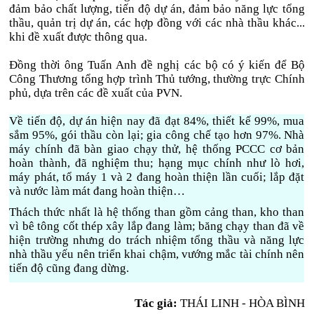
đảm bảo chất lượng, tiến độ dự án, đảm bảo năng lực tổng
thầu, quản trị dự án, các hợp đồng với các nhà thầu khác...
khi đề xuất được thông qua.
Đồng thời ông Tuấn Anh đề nghị các bộ có ý kiến để Bộ
Công Thương tổng hợp trình Thủ tướng, thường trực Chính
phủ, dựa trên các đề xuất của PVN.
Về tiến độ, dự án hiện nay đã đạt 84%, thiết kế 99%, mua
sắm 95%, gói thầu còn lại; gia công chế tạo hơn 97%. Nhà
máy chính đã bàn giao chạy thử, hệ thống PCCC cơ bản
hoàn thành, đã nghiệm thu; hạng mục chính như lò hơi,
máy phát, tổ máy 1 và 2 đang hoàn thiện lần cuối; lắp đặt
và nước làm mát đang hoàn thiện…
Thách thức nhất là hệ thống than gồm cảng than, kho than
vì bê tông cốt thép xây lắp đang làm; băng chạy than đã về
hiện trường nhưng do trách nhiệm tổng thầu và năng lực
nhà thầu yếu nên triển khai chậm, vướng mắc tài chính nên
tiến độ cũng đang dừng.
Tác giả:
THÁI LINH - HÒA BÌNH