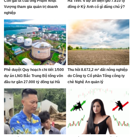
Con gái út của ông Phạm Nhật
Hà Tĩnh: 4 dự án điện gió 7.810 tỷ
Vượng tham gia quản trị doanh
đồng ở Kỳ Anh có gì đáng chú ý?
nghiệp
Phê duyệt Quy hoạch chi tiết 1/500
Thu hồi 8.672,2 m² đất nông nghiệp
dự án LNG Bắc Trung Bộ tổng vốn
do Công ty Cổ phần Tổng công ty
đầu tư gần 27.000 tỷ đồng tại Hà
chè Nghệ An quản lý
Tĩnh