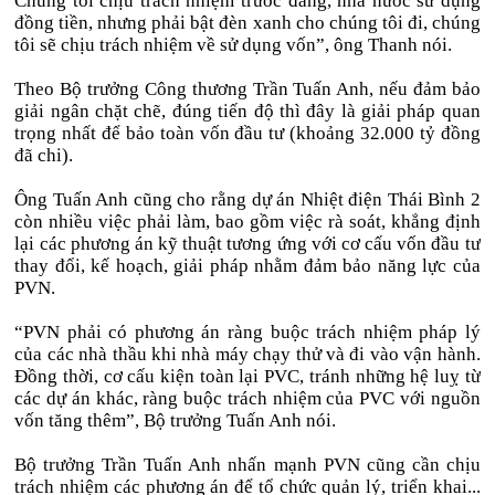
Chúng tôi chịu trách nhiệm trước đảng, nhà nước sử dụng
đồng tiền, nhưng phải bật đèn xanh cho chúng tôi đi, chúng
tôi sẽ chịu trách nhiệm về sử dụng vốn”, ông Thanh nói.
Theo Bộ trưởng Công thương Trần Tuấn Anh, nếu đảm bảo
giải ngân chặt chẽ, đúng tiến độ thì đây là giải pháp quan
trọng nhất để bảo toàn vốn đầu tư (khoảng 32.000 tỷ đồng
đã chi).
Ông Tuấn Anh cũng cho rằng dự án Nhiệt điện Thái Bình 2
còn nhiều việc phải làm, bao gồm việc rà soát, khẳng định
lại các phương án kỹ thuật tương ứng với cơ cấu vốn đầu tư
thay đổi, kế hoạch, giải pháp nhằm đảm bảo năng lực của
PVN.
“PVN phải có phương án ràng buộc trách nhiệm pháp lý
của các nhà thầu khi nhà máy chạy thử và đi vào vận hành.
Đồng thời, cơ cấu kiện toàn lại PVC, tránh những hệ luỵ từ
các dự án khác, ràng buộc trách nhiệm của PVC với nguồn
vốn tăng thêm”, Bộ trưởng Tuấn Anh nói.
Bộ trưởng Trần Tuấn Anh nhấn mạnh PVN cũng cần chịu
trách nhiệm các phương án để tổ chức quản lý, triển khai...