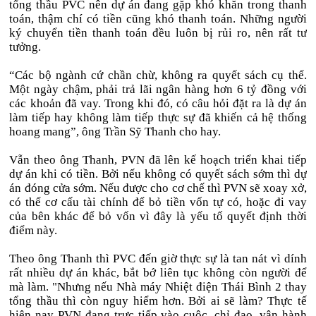
tổng thầu PVC nên dự án đang gặp khó khăn trong thanh
toán, thậm chí có tiền cũng khó thanh toán. Những người
ký chuyển tiền thanh toán đều luôn bị rủi ro, nên rất tư
tưởng.
“Các bộ ngành cứ chần chừ, không ra quyết sách cụ thể.
Một ngày chậm, phải trả lãi ngân hàng hơn 6 tỷ đồng với
các khoản đã vay. Trong khi đó, có câu hỏi đặt ra là dự án
làm tiếp hay không làm tiếp thực sự đã khiến cả hệ thống
hoang mang”, ông Trần Sỹ Thanh cho hay.
Vẫn theo ông Thanh, PVN đã lên kế hoạch triển khai tiếp
dự án khi có tiền. Bởi nếu không có quyết sách sớm thì dự
án đóng cửa sớm. Nếu được cho cơ chế thì PVN sẽ xoay xở,
có thể cơ cấu tài chính để bỏ tiền vốn tự có, hoặc đi vay
của bên khác để bỏ vốn vì đây là yếu tố quyết định thời
điểm này.
Theo ông Thanh thì PVC đến giờ thực sự là tan nát vì dính
rất nhiều dự án khác, bắt bớ liên tục không còn người để
mà làm. "Nhưng nếu Nhà máy Nhiệt điện Thái Bình 2 thay
tổng thầu thì còn nguy hiểm hơn. Bởi ai sẽ làm? Thực tế
hiện nay PVN đang trực tiếp vào cuộc, chỉ đạo, vận hành