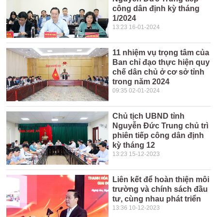
công dân định kỳ tháng
1/2024
13:23 16-01-2024
11 nhiệm vụ trọng tâm của
Ban chỉ đạo thực hiện quy
chế dân chủ ở cơ sở tỉnh
trong năm 2024
09:35 02-01-2024
Chủ tịch UBND tỉnh
Nguyễn Đức Trung chủ trì
phiên tiếp công dân định
kỳ tháng 12
13:23 15-12-2023
Liên kết để hoàn thiện môi
trường và chính sách đầu
tư, cùng nhau phát triển
13:36 10-12-2023