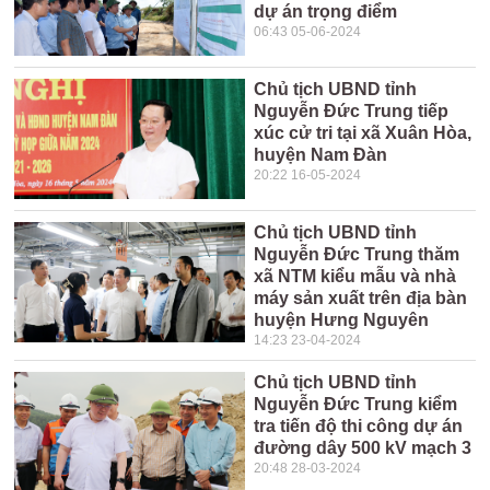
dự án trọng điểm
06:43 05-06-2024
Chủ tịch UBND tỉnh
Nguyễn Đức Trung tiếp
xúc cử tri tại xã Xuân Hòa,
huyện Nam Đàn
20:22 16-05-2024
Chủ tịch UBND tỉnh
Nguyễn Đức Trung thăm
xã NTM kiểu mẫu và nhà
máy sản xuất trên địa bàn
huyện Hưng Nguyên
14:23 23-04-2024
Chủ tịch UBND tỉnh
Nguyễn Đức Trung kiểm
tra tiến độ thi công dự án
đường dây 500 kV mạch 3
20:48 28-03-2024