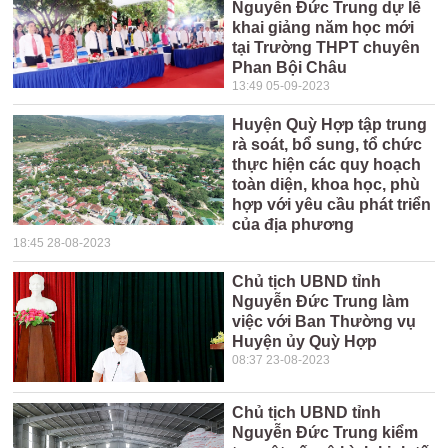
Nguyễn Đức Trung dự lễ
khai giảng năm học mới
tại Trường THPT chuyên
Phan Bội Châu
13:49 05-09-2023
Huyện Quỳ Hợp tập trung
rà soát, bổ sung, tổ chức
thực hiện các quy hoạch
toàn diện, khoa học, phù
hợp với yêu cầu phát triển
của địa phương
18:45 28-08-2023
Chủ tịch UBND tỉnh
Nguyễn Đức Trung làm
việc với Ban Thường vụ
Huyện ủy Quỳ Hợp
08:37 23-08-2023
Chủ tịch UBND tỉnh
Nguyễn Đức Trung kiểm