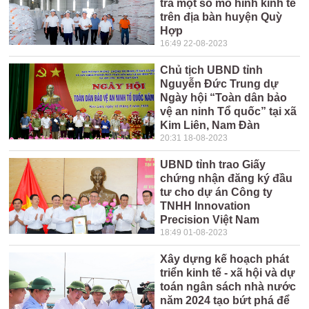
tra một số mô hình kinh tế
trên địa bàn huyện Quỳ
Hợp
16:49 22-08-2023
Chủ tịch UBND tỉnh
Nguyễn Đức Trung dự
Ngày hội “Toàn dân bảo
vệ an ninh Tổ quốc” tại xã
Kim Liên, Nam Đàn
20:31 18-08-2023
UBND tỉnh trao Giấy
chứng nhận đăng ký đầu
tư cho dự án Công ty
TNHH Innovation
Precision Việt Nam
18:49 01-08-2023
Xây dựng kế hoạch phát
triển kinh tế - xã hội và dự
toán ngân sách nhà nước
năm 2024 tạo bứt phá để