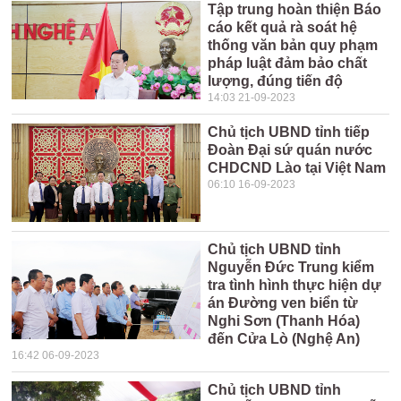
Tập trung hoàn thiện Báo
cáo kết quả rà soát hệ
thống văn bản quy phạm
pháp luật đảm bảo chất
lượng, đúng tiến độ
14:03 21-09-2023
Chủ tịch UBND tỉnh tiếp
Đoàn Đại sứ quán nước
CHDCND Lào tại Việt Nam
06:10 16-09-2023
Chủ tịch UBND tỉnh
Nguyễn Đức Trung kiểm
tra tình hình thực hiện dự
án Đường ven biển từ
Nghi Sơn (Thanh Hóa)
đến Cửa Lò (Nghệ An)
16:42 06-09-2023
Chủ tịch UBND tỉnh