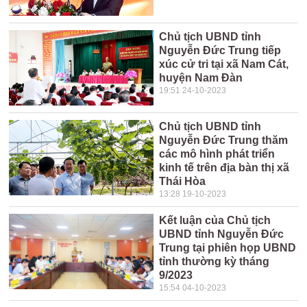
Chủ tịch UBND tỉnh
Nguyễn Đức Trung tiếp
xúc cử tri tại xã Nam Cát,
huyện Nam Đàn
19:51 24-10-2023
Chủ tịch UBND tỉnh
Nguyễn Đức Trung thăm
các mô hình phát triển
kinh tế trên địa bàn thị xã
Thái Hòa
13:28 19-10-2023
Kết luận của Chủ tịch
UBND tỉnh Nguyễn Đức
Trung tại phiên họp UBND
tỉnh thường kỳ tháng
9/2023
15:54 04-10-2023