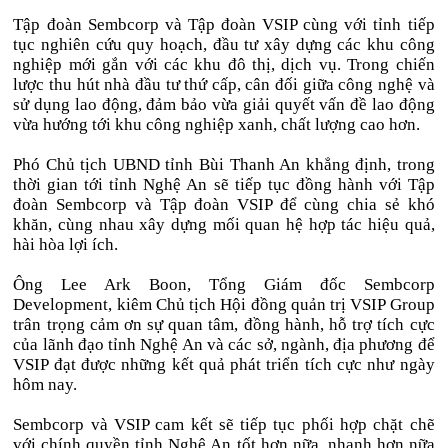
Tập đoàn Sembcorp và Tập đoàn VSIP cùng với tỉnh tiếp
tục nghiên cứu quy hoạch, đầu tư xây dựng các khu công
nghiệp mới gắn với các khu đô thị, dịch vụ. Trong chiến
lược thu hút nhà đầu tư thứ cấp, cân đối giữa công nghệ và
sử dụng lao động, đảm bảo vừa giải quyết vấn đề lao động
vừa hướng tới khu công nghiệp xanh, chất lượng cao hơn.
Phó Chủ tịch UBND tỉnh Bùi Thanh An khẳng định, trong
thời gian tới tỉnh Nghệ An sẽ tiếp tục đồng hành với Tập
đoàn Sembcorp và Tập đoàn VSIP để cùng chia sẻ khó
khăn, cùng nhau xây dựng mối quan hệ hợp tác hiệu quả,
hài hòa lợi ích.
Ông Lee Ark Boon, Tổng Giám đốc Sembcorp
Development, kiêm Chủ tịch Hội đồng quản trị VSIP Group
trân trọng cảm ơn sự quan tâm, đồng hành, hỗ trợ tích cực
của lãnh đạo tỉnh Nghệ An và các sở, ngành, địa phương để
VSIP đạt được những kết quả phát triển tích cực như ngày
hôm nay.
Sembcorp và VSIP cam kết sẽ tiếp tục phối hợp chặt chẽ
với chính quyền tỉnh Nghệ An tốt hơn nữa, nhanh hơn nữa