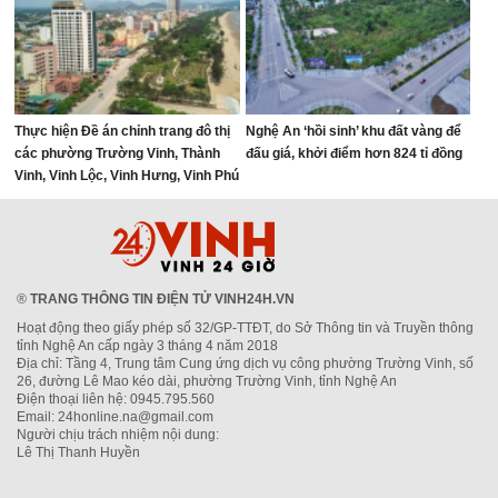
Thực hiện Đề án chỉnh trang đô thị
Nghệ An ‘hồi sinh’ khu đất vàng để
các phường Trường Vinh, Thành
đấu giá, khởi điểm hơn 824 tỉ đồng
Vinh, Vinh Lộc, Vinh Hưng, Vinh Phú
và Cửa Lò giai đoạn 2026 – 2030
®
TRANG THÔNG TIN ĐIỆN TỬ VINH24H.VN
Hoạt động theo giấy phép số 32/GP-TTĐT, do Sở Thông tin và Truyền thông
tỉnh Nghệ An cấp ngày 3 tháng 4 năm 2018
Địa chỉ: Tầng 4, Trung tâm Cung ứng dịch vụ công phường Trường Vinh, số
26, đường Lê Mao kéo dài, phường Trường Vinh, tỉnh Nghệ An
Điện thoại liên hệ: 0945.795.560
Email: 24honline.na@gmail.com
Người chịu trách nhiệm nội dung:
Lê Thị Thanh Huyền