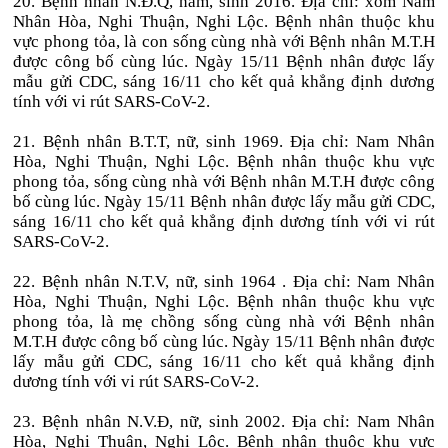
20. Bệnh nhân N.Đ.Q, nam, sinh 2016. Địa chỉ: xóm Nam
Nhân Hòa, Nghi Thuận, Nghi Lộc. Bệnh nhân thuộc khu
vực phong tỏa, là con sống cùng nhà với Bệnh nhân M.T.H
được công bố cùng lúc. Ngày 15/11 Bệnh nhân được lấy
mẫu gửi CDC, sáng 16/11 cho kết quả khẳng định dương
tính với vi rút SARS-CoV-2.
21. Bệnh nhân B.T.T, nữ, sinh 1969. Địa chỉ: Nam Nhân
Hòa, Nghi Thuận, Nghi Lộc. Bệnh nhân thuộc khu vực
phong tỏa, sống cùng nhà với Bệnh nhân M.T.H được công
bố cùng lúc. Ngày 15/11 Bệnh nhân được lấy mẫu gửi CDC,
sáng 16/11 cho kết quả khẳng định dương tính với vi rút
SARS-CoV-2.
22. Bệnh nhân N.T.V, nữ, sinh 1964 . Địa chỉ: Nam Nhân
Hòa, Nghi Thuận, Nghi Lộc. Bệnh nhân thuộc khu vực
phong tỏa, là mẹ chồng sống cùng nhà với Bệnh nhân
M.T.H được công bố cùng lúc. Ngày 15/11 Bệnh nhân được
lấy mẫu gửi CDC, sáng 16/11 cho kết quả khẳng định
dương tính với vi rút SARS-CoV-2.
23. Bệnh nhân N.V.Đ, nữ, sinh 2002. Địa chỉ: Nam Nhân
Hòa, Nghi Thuận, Nghi Lộc. Bệnh nhân thuộc khu vực