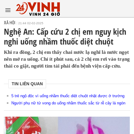
XÃ HỘI
21:44 02-02-2025
Nghệ An: Cấp cứu 2 chị em nguy kịch
nghi uống nhầm thuốc diệt chuột
Khi ra đồng, 2 chị em thấy chai nước lạ nghĩ là nước ngọt
nên mở ra uống. Chỉ ít phút sau, cả 2 chị em rơi vào trạng
thái co giật, người tím tái phải đến bệnh viện cấp cứu.
TIN LIÊN QUAN
5 trẻ ngộ độc vì uống nhầm thuốc diệt chuột nhặt được ở trường
Người phụ nữ tử vong do uống nhầm thuốc sắc từ rễ cây lá ngón