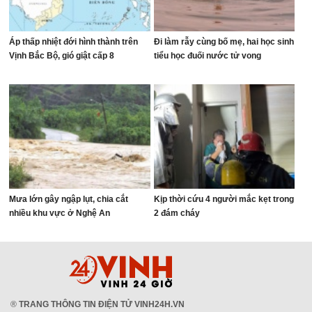
Áp thấp nhiệt đới hình thành trên
Đi làm rẫy cùng bố mẹ, hai học sinh
Vịnh Bắc Bộ, gió giật cấp 8
tiểu học đuối nước tử vong
Mưa lớn gây ngập lụt, chia cắt
Kịp thời cứu 4 người mắc kẹt trong
nhiều khu vực ở Nghệ An
2 đám cháy
®
TRANG THÔNG TIN ĐIỆN TỬ VINH24H.VN