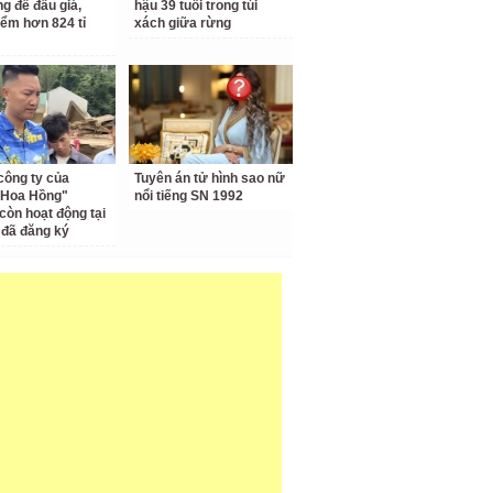
ng để đấu giá,
hậu 39 tuổi trong túi
iểm hơn 824 tỉ
xách giữa rừng
công ty của
Tuyên án tử hình sao nữ
 Hoa Hồng"
nổi tiếng SN 1992
còn hoạt động tại
ỉ đã đăng ký