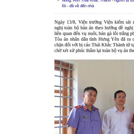
Nóng: Anh Thái Khắc Thành - người bị tò
lôi - đã về đến nhà
Ngày 13/8, Viện trưởng Viện kiểm sát
nghị toàn bộ bản án theo hướng đề nghị 
liên quan đến vụ nuôi, bán gà lôi trắng 
Tòa án nhân dân tỉnh Hưng Yên đã ra q
chặn đối với bị cáo Thái Khắc Thành từ t
chờ xét xử phúc thẩm lại toàn bộ vụ án th