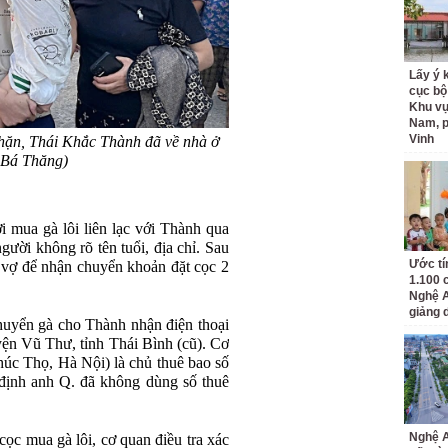
Lấy ý 
cục bộ
Khu v
Nam, 
Vinh
chặn, Thái Khắc Thành đã về nhà ở
 Bá Thăng)
i mua gà lôi liên lạc với Thành qua
ười không rõ tên tuổi, địa chỉ. Sau
Ước tí
 vợ để nhận chuyển khoản đặt cọc 2
1.100 
.
Nghệ A
giảng 
uyển gà cho Thành nhận điện thoại
yện Vũ Thư, tỉnh Thái Bình (cũ). Cơ
Phúc Thọ, Hà Nội) là chủ thuê bao số
 định anh Q. đã không dùng số thuê
Nghệ A
 cọc mua gà lôi, cơ quan điều tra xác