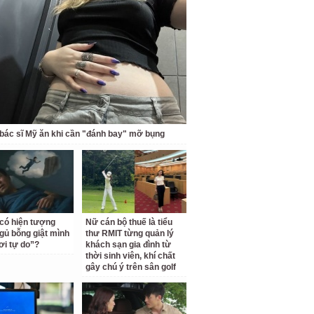
bác sĩ Mỹ ăn khi cần "đánh bay" mỡ bụng
 có hiện tượng
Nữ cán bộ thuế là tiểu
gủ bỗng giật mình
thư RMIT từng quản lý
ơi tự do”?
khách sạn gia đình từ
thời sinh viên, khí chất
gây chú ý trên sân golf