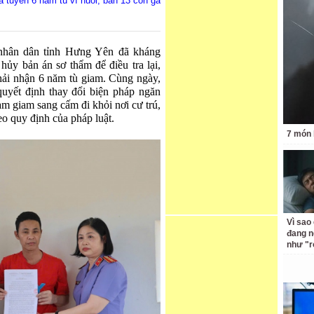
a tuyên 6 năm tù vì nuôi, bán 13 con gà
 nhân dân tỉnh Hưng Yên đã kháng
hủy bản án sơ thẩm để điều tra lại,
phải nhận 6 năm tù giam. Cùng ngày,
uyết định thay đổi biện pháp ngăn
ạm giam sang cấm đi khỏi nơi cư trú,
eo quy định của pháp luật.
7 món 
Vì sao
đang n
như "r