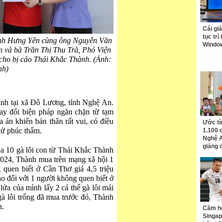
Cái giá
tục trì
nh Hưng Yên cùng ông Nguyễn Văn
Windo
 và bà Trần Thị Thu Trà, Phó Viện
cho bị cáo Thái Khắc Thành. (Ảnh:
nh)
ình tại xã Đô Lương, tỉnh Nghệ An.
ay đổi biện pháp ngăn chặn từ tạm
 án khiến bản thân rất vui, có điều
Ước tí
 xử phúc thẩm.
1.100 
Nghệ A
giảng 
ua 10 gà lôi con từ Thái Khắc Thành
2024, Thành mua trên mạng xã hội 1
 quen biết ở Cần Thơ giá 4,5 triệu
ao đổi với 1 người không quen biết ở
ửa của mình lấy 2 cá thể gà lôi mái
gà lôi trống đã mua trước đó, Thành
n.
Cầm hò
Singap