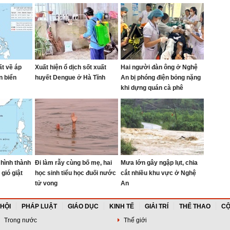
ất về áp
Xuất hiện ổ dịch sốt xuất
Hai người đàn ông ở Nghệ
n biển
huyết Dengue ở Hà Tĩnh
An bị phóng điện bỏng nặng
khi dựng quán cà phê
 hình thành
Đi làm rẫy cùng bố mẹ, hai
Mưa lớn gây ngập lụt, chia
gió giật
học sinh tiểu học đuối nước
cắt nhiều khu vực ở Nghệ
tử vong
An
 HỘI
PHÁP LUẬT
GIÁO DỤC
KINH TẾ
GIẢI TRÍ
THỂ THAO
CỘ
Trong nước
Thế giới