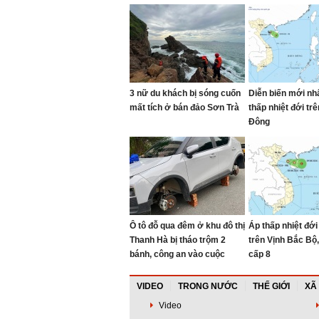
3 nữ du khách bị sóng cuốn
Diễn biến mới nh
mất tích ở bán đảo Sơn Trà
thấp nhiệt đới trê
Đông
Ô tô đỗ qua đêm ở khu đô thị
Áp thấp nhiệt đới
Thanh Hà bị tháo trộm 2
trên Vịnh Bắc Bộ, 
bánh, công an vào cuộc
cấp 8
VIDEO
TRONG NƯỚC
THẾ GIỚI
XÃ
Video