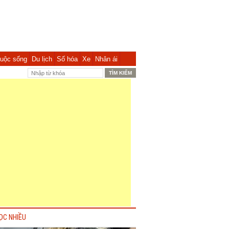
uộc sống
Du lịch
Số hóa
Xe
Nhân ái
ỌC NHIỀU