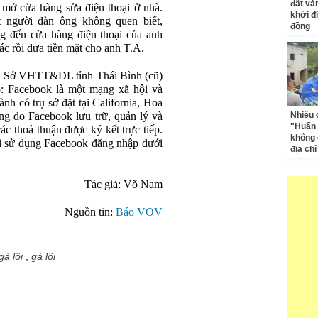
đất và
mở cửa hàng sửa điện thoại ở nhà.
khởi đ
 người đàn ông không quen biết,
đồng
ang đến cửa hàng điện thoại của anh
ác rồi đưa tiền mặt cho anh T.A.
, Sở VHTT&DL tỉnh Thái Bình (cũ)
5: Facebook là một mạng xã hội và
nh có trụ sở đặt tại California, Hoa
ng do Facebook lưu trữ, quản lý và
Nhiều 
"Huấn
ác thoả thuận được ký kết trực tiếp.
không 
i sử dụng Facebook đăng nhập dưới
địa ch
Tác giả: Võ Nam
Nguồn tin:
Báo VOV
gà lôi
,
gà lôi