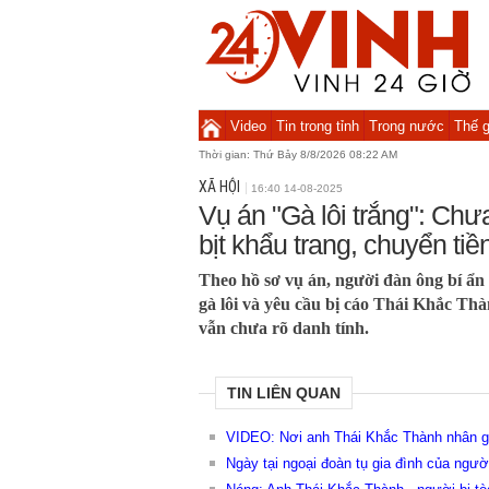
Video
Tin trong tỉnh
Trong nước
Thế g
Thời gian:
Thứ Bảy 8/8/2026 08:22 AM
XÃ HỘI
16:40 14-08-2025
Vụ án "Gà lôi trắng": Chư
bịt khẩu trang, chuyển ti
Theo hồ sơ vụ án, người đàn ông bí ẩn
gà lôi và yêu cầu bị cáo Thái Khắc Th
vẫn chưa rõ danh tính.
TIN LIÊN QUAN
VIDEO: Nơi anh Thái Khắc Thành nhân giố
Ngày tại ngoại đoàn tụ gia đình của người