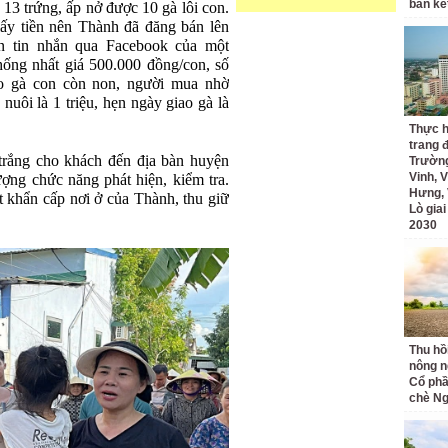
bán kế
 13 trứng, ấp nở được 10 gà lôi con.
ấy tiền nên Thành đã đăng bán lên
n tin nhắn qua Facebook của một
hống nhất giá 500.000 đồng/con, số
 Do gà con còn non, người mua nhờ
uôi là 1 triệu, hẹn ngày giao gà là
Thực h
trang 
trắng cho khách đến địa bàn huyện
Trường
Vinh, V
ượng chức năng phát hiện, kiểm tra.
Hưng, 
 khẩn cấp nơi ở của Thành, thu giữ
Lò gia
2030
Thu hồ
nông n
Cổ phầ
chè Ng