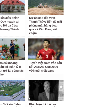
kiến điều chỉnh
Dự án cao tốc Vinh-
 Quy hoạch tại
Thanh Thủy: Tiến độ giải
ực Hồ cá Cửa
phóng mặt bằng đoạn
phường Thành
qua xã Kim Bảng rất
chậm
nh có khoảng
Tuyển Việt Nam vào bán
cán bộ quản lý ở
kết ASEAN Cup 2026
n trở lại công tác
với ngôi nhất bảng
dạy
n ‘hồi sinh’ khu
Phát hiện thi thể hoa