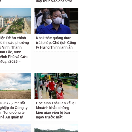
t
dây thun vào chân trẻ
iện Đề án chỉnh
Khai thác quặng titan
đô thị các phường
trái phép, Chủ tịch Công
 Vinh, Thành
ty Hưng Thịnh lãnh án
inh Lộc, Vinh
Vinh Phú và Cửa
i đoạn 2026 –
i 8.672,2 m² đất
Học sinh Thái Lan kể lại
ghiệp do Công ty
khoảnh khắc chứng
n Tổng công ty
kiến giáo viên bị bắn
hệ An quản lý
ngay trước mặt