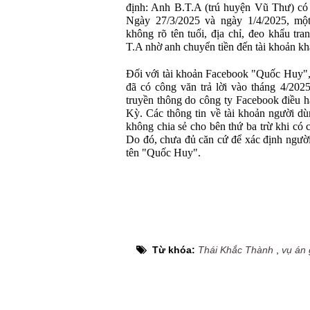
định: Anh B.T.A (trú huyện Vũ Thư) có 
Ngày 27/3/2025 và ngày 1/4/2025, một
không rõ tên tuổi, địa chỉ, đeo khẩu tr
T.A nhờ anh chuyển tiền đến tài khoản kh
Đối với tài khoản Facebook "Quốc Huy"
đã có công văn trả lời vào tháng 4/202
truyền thông do công ty Facebook điều hà
Kỳ. Các thông tin về tài khoản người dù
không chia sẻ cho bên thứ ba trừ khi có c
Do đó, chưa đủ căn cứ để xác định ngườ
tên "Quốc Huy".
Từ khóa:
Thái Khắc Thành
,
vụ án 