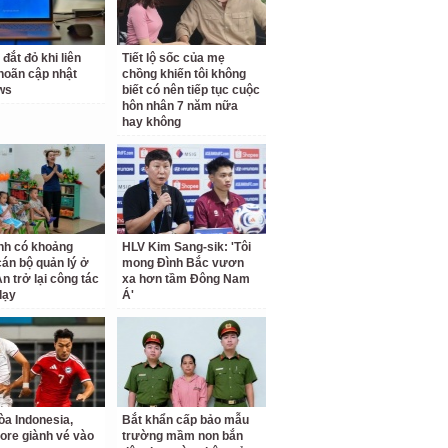
 đắt đỏ khi liên
Tiết lộ sốc của mẹ
 hoãn cập nhật
chồng khiến tôi không
ws
biết có nên tiếp tục cuộc
hôn nhân 7 năm nữa
hay không
nh có khoảng
HLV Kim Sang-sik: 'Tôi
cán bộ quản lý ở
mong Đình Bắc vươn
n trở lại công tác
xa hơn tầm Đông Nam
dạy
Á'
a Indonesia,
Bắt khẩn cấp bảo mẫu
ore giành vé vào
trường mầm non bắn