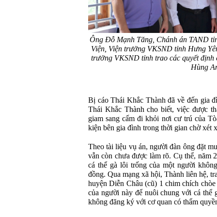
Ông Đỗ Mạnh Tăng, Chánh án TAND tỉ
Viện, Viện trưởng VKSND tỉnh Hưng Yên
trưởng VKSND tỉnh trao các quyết định 
Hùng A
Bị cáo Thái Khắc Thành đã về đến gia đ
Thái Khắc Thành cho biết, việc được th
giam sang cấm đi khỏi nơi cư trú của Tòa
kiện bên gia đình trong thời gian chờ xét
Theo tài liệu vụ án, người đàn ông đặt m
vẫn còn chưa được làm rõ. Cụ thể, năm 
cá thể gà lôi trống của một người không
đồng. Qua mạng xã hội, Thành liên hệ, tr
huyện Diễn Châu (cũ) 1 chim chích chòe l
của người này để nuôi chung với cá thể 
không đăng ký với cơ quan có thẩm quyề