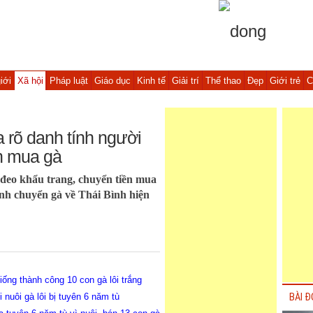
iới
Xã hội
Pháp luật
Giáo dục
Kinh tế
Giải trí
Thể thao
Đẹp
Giới trẻ
C
a rõ danh tính người
ền mua gà
 đeo khẩu trang, chuyển tiền mua
ành chuyển gà về Thái Bình hiện
ng thành công 10 con gà lôi trắng
 nuôi gà lôi bị tuyên 6 năm tù
BÀI Đ