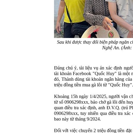
Sau khi được thay đổi biện pháp ngăn 
Nghệ An. (Ảnh:
Đáng chú ý, tài liệu vụ án xác định ngườ
tài khoản Facebook "Quốc Huy" là một ng
đó, Thành dùng tài khoản ngân hàng của
triệu đồng tiền mua gà lôi từ "Quốc Huy"
Khoảng 15h ngày 1/4/2025, người vận ch
từ số 0906298xxx, bảo chở gà lôi đến hu
quan điều tra xác định, anh Đ.V.Q. (trú 
0906298xxx, tuy nhiên qua điều tra xác
bao này từ tháng 9/2024.
Đối với việc chuyển 2 triệu đồng tiền đặt