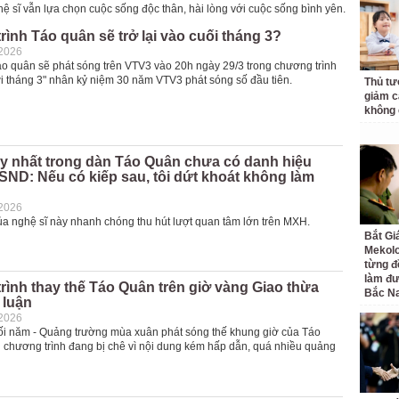
ệ sĩ vẫn lựa chọn cuộc sống độc thân, hài lòng với cuộc sống bình yên.
ình Táo quân sẽ trở lại vào cuối tháng 3?
-2026
o quân sẽ phát sóng trên VTV3 vào 20h ngày 29/3 trong chương trình
i tháng 3" nhân kỷ niệm 30 năm VTV3 phát sóng số đầu tiên.
Thủ tư
giảm cá
không 
y nhất trong dàn Táo Quân chưa có danh hiệu
ND: Nếu có kiếp sau, tôi dứt khoát không làm
-2026
ủa nghệ sĩ này nhanh chóng thu hút lượt quan tâm lớn trên MXH.
Bắt Gi
Mekolo
từng đ
làm đư
ình thay thế Táo Quân trên giờ vàng Giao thừa
Bắc N
 luận
-2026
i năm - Quảng trường mùa xuân phát sóng thế khung giờ của Táo
chương trình đang bị chê vì nội dung kém hấp dẫn, quá nhiều quảng