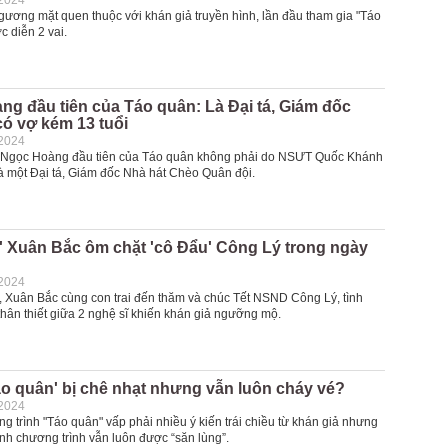
-2024
gương mặt quen thuộc với khán giả truyền hình, lần đầu tham gia "Táo
 diễn 2 vai.
g đầu tiên của Táo quân: Là Đại tá, Giám đốc
có vợ kém 13 tuổi
-2024
ằng Ngọc Hoàng đầu tiên của Táo quân không phải do NSƯT Quốc Khánh
là một Đại tá, Giám đốc Nhà hát Chèo Quân đội.
' Xuân Bắc ôm chặt 'cô Đẩu' Công Lý trong ngày
-2024
, Xuân Bắc cùng con trai đến thăm và chúc Tết NSND Công Lý, tình
thân thiết giữa 2 nghệ sĩ khiến khán giả ngưỡng mộ.
áo quân' bị chê nhạt nhưng vẫn luôn cháy vé?
-2024
 trình "Táo quân" vấp phải nhiều ý kiến trái chiều từ khán giả nhưng
nh chương trình vẫn luôn được “săn lùng”.