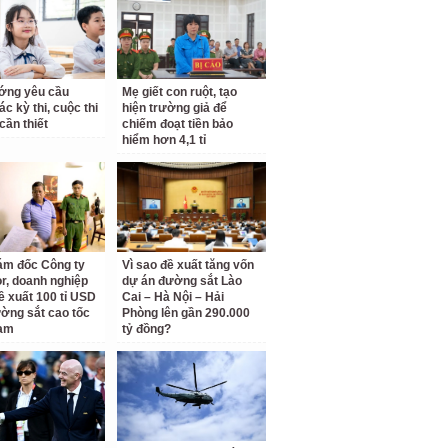
ớng yêu cầu
Mẹ giết con ruột, tạo
c kỳ thi, cuộc thi
hiện trường giả để
cần thiết
chiếm đoạt tiền bảo
hiểm hơn 4,1 tỉ
ám đốc Công ty
Vì sao đề xuất tăng vốn
r, doanh nghiệp
dự án đường sắt Lào
ề xuất 100 tỉ USD
Cai – Hà Nội – Hải
ờng sắt cao tốc
Phòng lên gần 290.000
am
tỷ đồng?