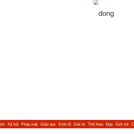
iới
Xã hội
Pháp luật
Giáo dục
Kinh tế
Giải trí
Thể thao
Đẹp
Giới trẻ
C