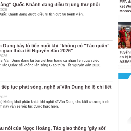
FIFA d
àng" Quốc Khánh đang điều trị ung thư phổi
kết Wo
2026
Moroc
ốc Khánh đang được điều trị tích cực tại bệnh viện.
 Dung bày tỏ tiếc nuối khi "không có "Táo quân"
 giao thừa tết Nguyên đán 2026"
Tuyển 
-2026
cơ bị 
 sĩ Vân Dung đăng tải bài viết trên trang cá nhân liên quan việc
ASEAN
 "Táo Quân" sẽ không lên sóng Giao thừa Tết Nguyên đán 2026.
tiếp tục phát sóng, nghệ sĩ Vân Dung hé lộ chi tiết
-2025
 không khỏi phấn khích khi nghệ sĩ Vân Dung cho biết chương trình
 nay vẫn sẽ tiếp tục được thực hiện.
 nói của Ngọc Hoàng, Táo giao thông 'gây sốt'