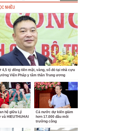
ỌC NHIỀU
 4,5 tỷ đồng tiền mặt, vàng, sổ đỏ tại nhà cựu
rưởng Viện Pháp y tâm thần Trung ương
an hệ giữa Lý
Cả nước dự kiến giảm
ỳ và HIEUTHUHAI
hơn 17.000 đầu mối
trường công