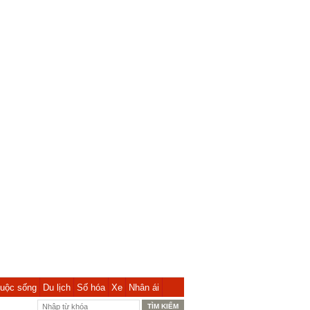
uộc sống
Du lịch
Số hóa
Xe
Nhân ái