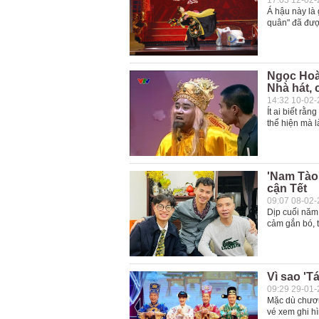
17:03 12-02
Á hậu này là 
quân" đã được
Ngọc Hoàn
Nhà hát, 
14:32 10-02
Ít ai biết r
thể hiện mà 
'Nam Tào
cận Tết
09:07 08-02
Dịp cuối năm
cảm gắn bó, 
Vì sao 'T
09:29 29-01
Mặc dù chương
vé xem ghi hì