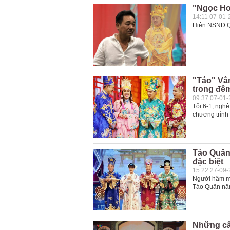
"Ngọc Ho
14:11 07-01-
Hiện NSND Qu
"Táo" Vân
trong đêm
09:37 07-01
Tối 6-1, nghệ
chương trình
Táo Quân 
đặc biệt
15:22 27-09
Người hâm mộ
Táo Quân năm
Những câu