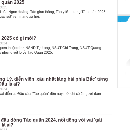
o quân 2025
-2025
i của Ngọc Hoàng, Táo giao thông, Táo y tế… trong Táo quân 2025
'gây sốt' trên mạng xã hội.
 2025 có gì mới?
-2024
 quen thuộc như: NSND Tự Long, NSƯT Chí Trung, NSƯT Quang
ó những tiết lộ về Táo Quân 2025.
g Lý, diễn viên 'xấu nhất làng hài phía Bắc' từng
ẩu là ai?
-2024
 vai diễn cô Đẩu của “Táo quân” đến nay mới chỉ có 2 người đảm
 đầu đóng Táo quân 2024, nổi tiếng với vai 'gái
 là ai?