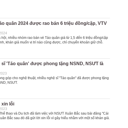
áo quân 2024 được rao bán 6 triệu đồng/cặp, VTV
-2024
 hội, nhiều nhóm rao bán vé Táo quân giá từ 1,5 đến 6 triệu đồng/cặp
nh, khán giả muốn vị trí nào cũng được, chỉ chuyển khoản giữ chỗ.
 sĩ 'Táo quân' được phong tặng NSND, NSƯT là
2023
ng góp cho nghệ thuật, nhiều nghệ sĩ "Táo quân" đã được phong tặng
SND, NSƯT.
xin lỗi
-2023
Thể thao và Du lịch đã làm việc với NSƯT Xuân Bắc sau bài đăng "Cái
Xuân Bắc sau đó đã gửi lời xin lỗi vì gây hiểu nhầm với một số khán giả.