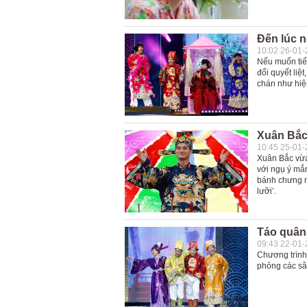
Đến lúc 
10:02 26-01
Nếu muốn tiếp
đổi quyết liệ
chán như hiện
Xuân Bắc 
10:45 25-01
Xuân Bắc vừa 
với ngụ ý mắ
bánh chưng n
lưỡi’.
Táo quân
09:43 22-01
Chương trình
phỏng các sâ