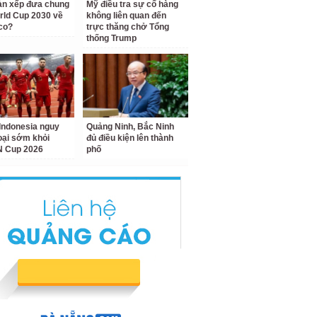
àn xếp đưa chung
Mỹ điều tra sự cố hàng
rld Cup 2030 về
không liên quan đến
co?
trực thăng chở Tổng
thống Trump
Indonesia nguy
Quảng Ninh, Bắc Ninh
loại sớm khỏi
đủ điều kiện lên thành
 Cup 2026
phố