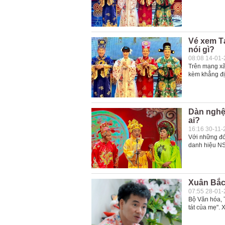
Vé xem T
nói gì?
08:08 14-01
Trên mạng xã
kèm khẳng đị
Dàn nghệ
ai?
16:16 30-11-
Với những đó
danh hiệu N
Xuân Bắc 
07:55 28-01
Bộ Văn hóa, 
tát của mẹ". 