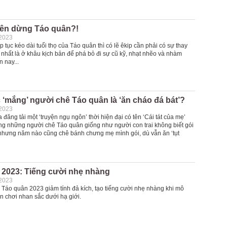
nên dừng Táo quân?!
-2023
 tục kéo dài tuổi thọ của Táo quân thì có lẽ êkip cần phải có sự thay
t, nhất là ở khâu kịch bản để phá bỏ đi sự cũ kỹ, nhạt nhẽo và nhàm
 nay...
‘mắng’ người chê Táo quân là ‘ăn cháo đá bát’?
-2023
đăng tải một ‘truyện ngụ ngôn’ thời hiện đại có tên ‘Cái tát của mẹ’
ng những người chê Táo quân giống như người con trai không biết gói
hưng năm nào cũng chê bánh chưng mẹ mình gói, dù vẫn ăn ‘tụt
 2023: Tiếng cười nhẹ nhàng
-2023
 Táo quân 2023 giảm tính đả kích, tạo tiếng cười nhẹ nhàng khi mô
n chơi nhan sắc dưới hạ giới.