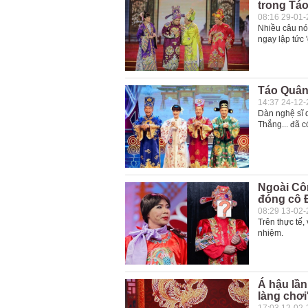
trong Tá
08:16 29-01
Nhiều câu nó
ngay lập tức 
Táo Quân
14:37 24-12
Dàn nghệ sĩ
Thắng... đã c
Ngoài Côn
đóng cô Đ
08:29 13-02
Trên thực tế,
nhiệm.
Á hậu lần
làng chơi'