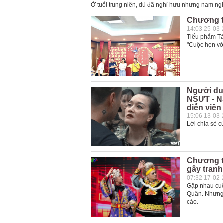
Ở tuổi trung niên, dù đã nghỉ hưu nhưng nam ngh
Chương tr
14:03 25-03
Tiểu phẩm Tá
"Cuộc hẹn vớ
Người du
NSƯT - NS
diễn viên
15:06 13-03
Lời chia sẻ c
Chương tr
gây tranh
07:32 17-02
Gặp nhau cuố
Quân. Nhưng 
cáo.