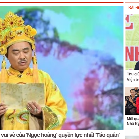
BÀI Đ
Thu giữ
Viện t
Mối qu
Nhã K
 vui vẻ của 'Ngọc hoàng' quyền lực nhất 'Táo quân'